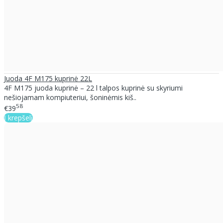
Juoda 4F M175 kuprinė 22L
4F M175 juoda kuprinė – 22 l talpos kuprinė su skyriumi
nešiojamam kompiuteriui, šoninėmis kiš..
58
€39
Į krepšelį