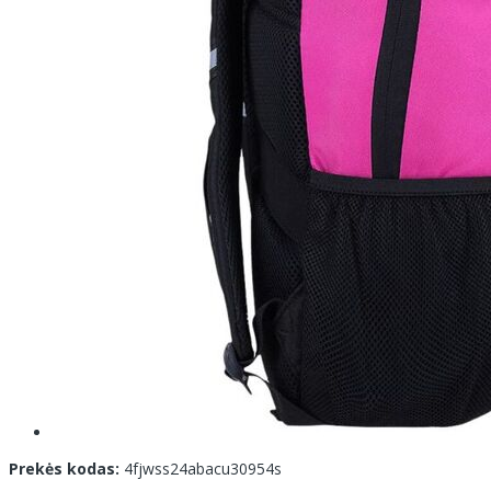
Prekės kodas:
4fjwss24abacu30954s