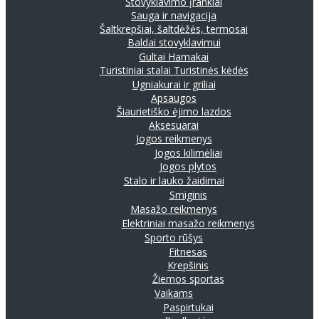
Stovyklavimo įrankiai
Sauga ir navigacija
Šaltkrepšiai, šaltdėžės, termosai
Baldai stovyklavimui
Gultai
Hamakai
Turistiniai stalai
Turistinės kėdės
Ugniakurai ir griliai
Apsaugos
Šiaurietiško ėjimo lazdos
Aksesuarai
Jogos reikmenys
Jogos kilimėliai
Jogos plytos
Stalo ir lauko žaidimai
Smiginis
Masažo reikmenys
Elektriniai masažo reikmenys
Sporto rūšys
Fitnesas
Krepšinis
Žiemos sportas
Vaikams
Paspirtukai