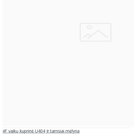
4F vaikų kuprinė U404 Jr tamsiai mėlyna