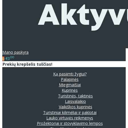
Mano paskyra
00
€0
0
Prekių krepšelis tuščias!
Ką pasiimti žygiui?
Palapinės
Miegmaišiai
Kuprinės
Turistinės, taktinės
Laisvalaikio
Vaikiškos kuprinės
Turistiniai kilimėliai ir paklotai
Lauko virtuvės reikmenys
Prožektoriai ir stovyklavimo lempos