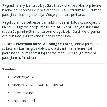
Pagrindinis skyrius su dvikrypčiu užtrauktuku, papildoma priekinė
kišenė ir dvi šoninės kišenės (viena iš jų su užtrauktuku) užtikrina
patogią daiktų organizaciją. Viduje yra atvira pertvara.
Reguliuojamos petnešos paminkštintos ir išklotos kvėpuojančiu
tinkleliu. Nugaros dalyje integruota
AFS ventiliacijos sistema
–
specialūs paminkštinimai su termoreguliuojančiu tinkleliu gerina
oro cirkuliaciją ir užtikrina kuprinės stabilumą.
Praktiški
elastiniai dirželiai (bungee cords)
leidžia pritvirtinti
striukę ar kitus lengvus daiktus, o
atšvaitiniai elementai
padidina saugumą tamsiuoju paros metu. Viršuje yra rankena
patogiam nešimui rankoje.
Savybės:
Gamintojas: 4F
Modelis: 4FJWSS24ABACU309 54S
Spalva: rožinė
Talpa: apie 22 l