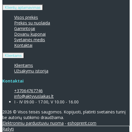
Klientų aptarnavimas
Visos prekės
Prekės su nuolaida
Gamintojai
Dovanų kuponai
Svetainės medis
Kontaktai
Klientams
Klientams
Užsakymų istorija
Kontaktai
+37064767746
info@aktyvuslaikas.lt
I - IV 09.00 - 17.00, V 10.00 - 16.00
2026 © Visos teisės saugomos. Kopijuoti, platinti svetainės turinį
be autorių sutikimo draudžiama.
Elektroninių parduotuvių nuoma
-
eshoprent.com
Rašyti