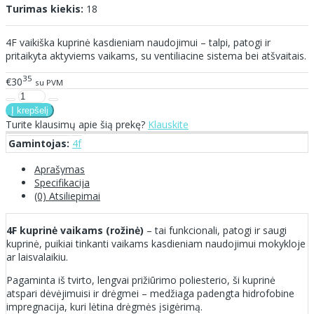
Turimas kiekis:
18
4F vaikiška kuprinė kasdieniam naudojimui – talpi, patogi ir
pritaikyta aktyviems vaikams, su ventiliacine sistema bei atšvaitais.
35
€30
su PVM
Turite klausimų apie šią prekę?
Klauskite
Gamintojas:
4f
Aprašymas
Specifikacija
(0) Atsiliepimai
4F kuprinė vaikams (rožinė)
– tai funkcionali, patogi ir saugi
kuprinė, puikiai tinkanti vaikams kasdieniam naudojimui mokykloje
ar laisvalaikiu.
Pagaminta iš tvirto, lengvai prižiūrimo poliesterio, ši kuprinė
atspari dėvėjimuisi ir drėgmei – medžiaga padengta hidrofobine
impregnacija, kuri lėtina drėgmės įsigėrimą.