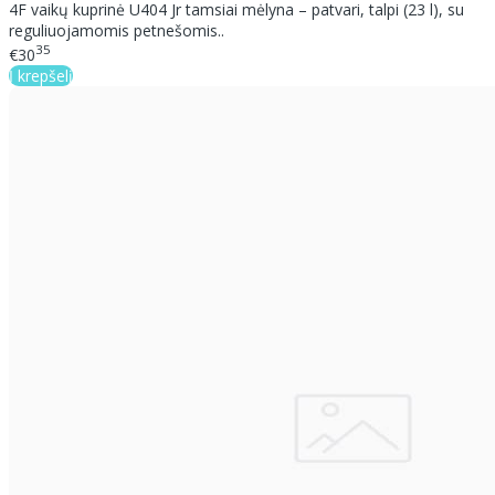
4F vaikų kuprinė U404 Jr tamsiai mėlyna – patvari, talpi (23 l), su
reguliuojamomis petnešomis..
35
€30
Į krepšelį