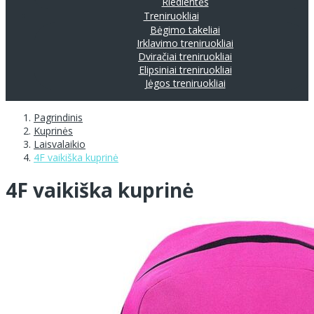
Riedlentės
Treniruokliai
Bėgimo takeliai
Irklavimo treniruokliai
Dviračiai treniruokliai
Elipsiniai treniruokliai
Jėgos treniruokliai
Pagrindinis
Kuprinės
Laisvalaikio
4F vaikiška kuprinė
4F vaikiška kuprinė