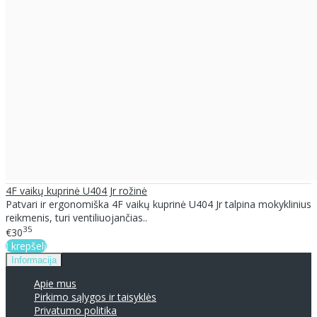
4F vaikų kuprinė U404 Jr rožinė
Patvari ir ergonomiška 4F vaikų kuprinė U404 Jr talpina mokyklinius
reikmenis, turi ventiliuojančias..
35
€30
Į krepšelį
Informacija
Apie mus
Pirkimo sąlygos ir taisyklės
Privatumo politika