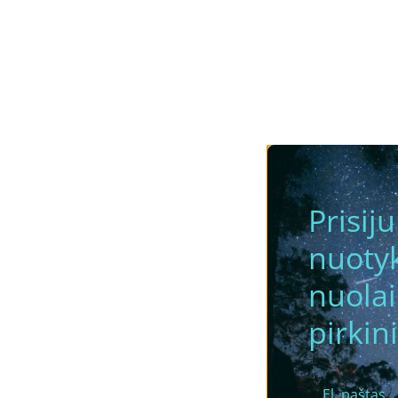
Prisij
nuotyk
nuola
pirkini