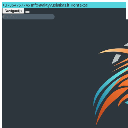
+37064767746
info@aktyvuslaikas.lt
Kontaktai
Navigacija