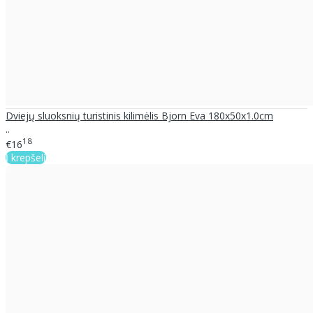
Dviejų sluoksnių turistinis kilimėlis Bjorn Eva 180x50x1.0cm
..
18
€16
Į krepšelį