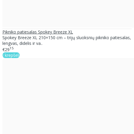
Pikniko patiesalas Spokey Breeze XL
Spokey Breeze XL 210×150 cm – trijų sluoksnių pikniko patiesalas,
lengvas, didelis ir va..
15
€29
Į krepšelį