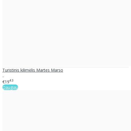
Turistinis kilimėlis Martes Marso
..
43
€19
Daugiau