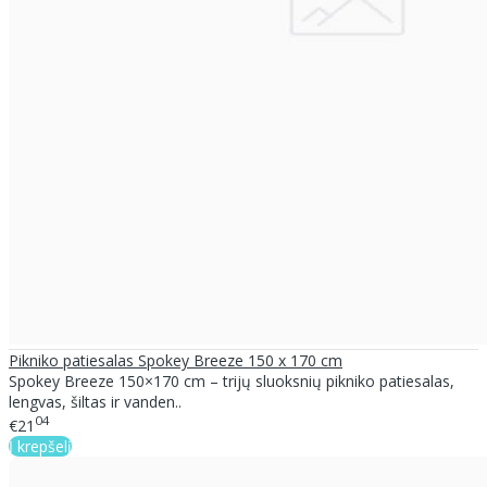
Pikniko patiesalas Spokey Breeze 150 x 170 cm
Spokey Breeze 150×170 cm – trijų sluoksnių pikniko patiesalas,
lengvas, šiltas ir vanden..
04
€21
Į krepšelį