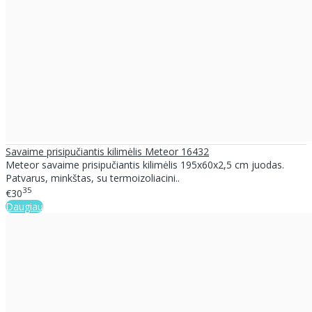
Savaime prisipučiantis kilimėlis Meteor 16432
Meteor savaime prisipučiantis kilimėlis 195x60x2,5 cm juodas.
Patvarus, minkštas, su termoizoliacini..
35
€30
Daugiau