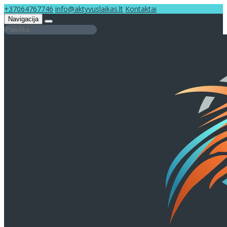
+37064767746
info@aktyvuslaikas.lt
Kontaktai
Navigacija