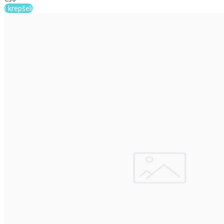
Į krepšelį