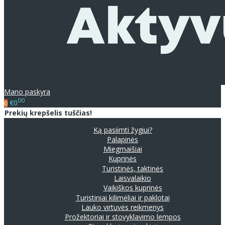
Mano paskyra
00
€0
0
Prekių krepšelis tuščias!
Ką pasiimti žygiui?
Palapinės
Miegmaišiai
Kuprinės
Turistinės, taktinės
Laisvalaikio
Vaikiškos kuprinės
Turistiniai kilimėliai ir paklotai
Lauko virtuvės reikmenys
Prožektoriai ir stovyklavimo lempos