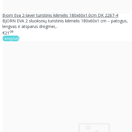
Bjorn Eva 2-layer turistinis kilimėlis 180x60x1.0cm DK 2267-4
BJORN EVA 2 sluoksnių turistinis kilimėlis 180x60x1 cm – patogus,
lengvas ir atsparus drėgmei,..
04
€21
Į krepšelį