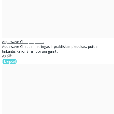
Aquawave Chequa pledas
Aquawave Chequa – stilingas ir praktiškas pledukas, puikiai
tinkantis kelionėms, poilsiui gamt..
29
€24
Į krepšelį