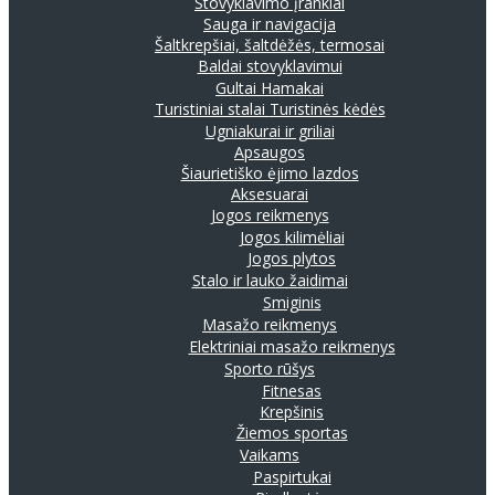
Stovyklavimo įrankiai
Sauga ir navigacija
Šaltkrepšiai, šaltdėžės, termosai
Baldai stovyklavimui
Gultai
Hamakai
Turistiniai stalai
Turistinės kėdės
Ugniakurai ir griliai
Apsaugos
Šiaurietiško ėjimo lazdos
Aksesuarai
Jogos reikmenys
Jogos kilimėliai
Jogos plytos
Stalo ir lauko žaidimai
Smiginis
Masažo reikmenys
Elektriniai masažo reikmenys
Sporto rūšys
Fitnesas
Krepšinis
Žiemos sportas
Vaikams
Paspirtukai