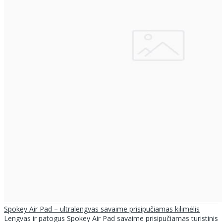
Spokey Air Pad – ultralengvas savaime prisipučiamas kilimėlis
Lengvas ir patogus Spokey Air Pad savaime prisipučiamas turistinis