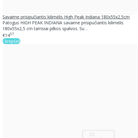
Savaime prisipučiantis kilimėlis High Peak Indiana 180x55x2.5cm
Patogus HIGH PEAK INDIANA savaime prisipučiantis kilimėlis
180x55x2,5 cm tamsiai pilkos spalvos. Su ..
57
€14
Į krepšelį