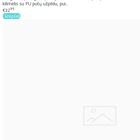
kilimėlis su PU putų užpildu, pui..
99
€32
Į krepšelį