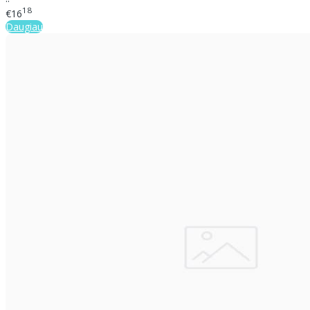
18
€16
Daugiau