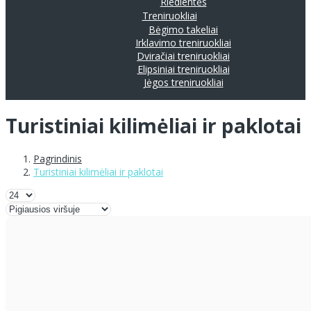
Riedlentės
Treniruokliai
Bėgimo takeliai
Irklavimo treniruokliai
Dviračiai treniruokliai
Elipsiniai treniruokliai
Jėgos treniruokliai
Turistiniai kilimėliai ir paklotai
Pagrindinis
Turistiniai kilimėliai ir paklotai