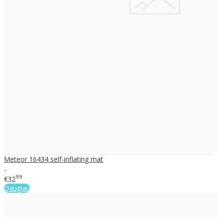
Meteor 16434 self-inflating mat
..
99
€32
Daugiau