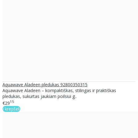
Aquawave Aladeen pledukas 92800350315
Aquawave Aladeen – kompaktiškas, stilingas ir praktiškas
pledukas, sukurtas jaukiam poilsiui g..
15
€29
Į krepšelį