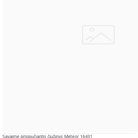
Savaime prisipučiantis čiužinys Meteor 16431