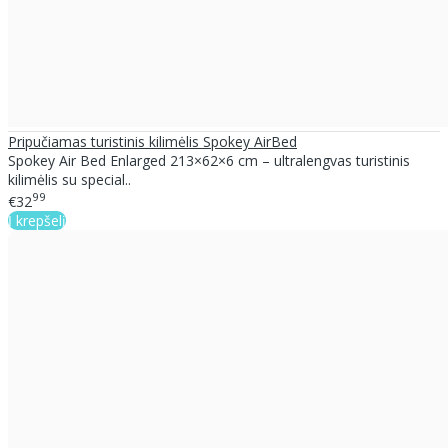
Pripučiamas turistinis kilimėlis Spokey AirBed
Spokey Air Bed Enlarged 213×62×6 cm – ultralengvas turistinis
kilimėlis su special..
99
€32
Į krepšelį