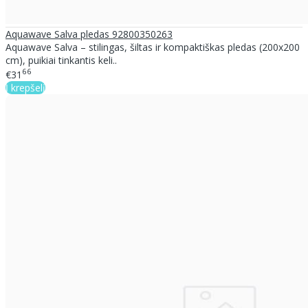
Aquawave Salva pledas 92800350263
Aquawave Salva – stilingas, šiltas ir kompaktiškas pledas (200x200
cm), puikiai tinkantis keli..
66
€31
Į krepšelį