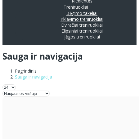
Riedlentės
Treniruokliai
Bėgimo takeliai
Irklavimo treniruokliai
Dviračiai treniruokliai
Elipsiniai treniruokliai
Jėgos treniruokliai
Sauga ir navigacija
Pagrindinis
Sauga ir navigacija