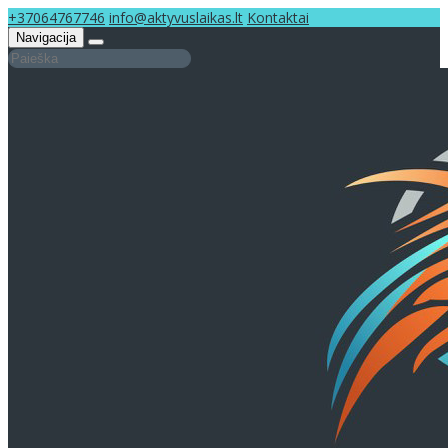
+37064767746
info@aktyvuslaikas.lt
Kontaktai
Navigacija