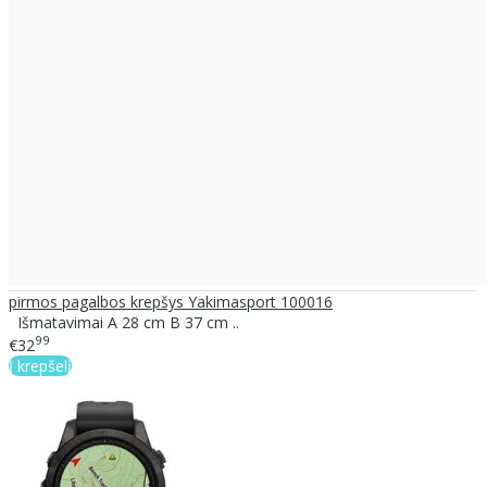
pirmos pagalbos krepšys Yakimasport 100016
Išmatavimai A 28 cm B 37 cm ..
99
€32
Į krepšelį