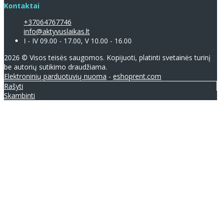
Kontaktai
+37064767746
info@aktyvuslaikas.lt
I - IV 09.00 - 17.00, V 10.00 - 16.00
2026 © Visos teisės saugomos. Kopijuoti, platinti svetainės turinį
be autorių sutikimo draudžiama.
Elektroninių parduotuvių nuoma
-
eshoprent.com
Rašyti
Skambinti