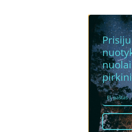
Prisij
nuotyk
nuola
pirkini