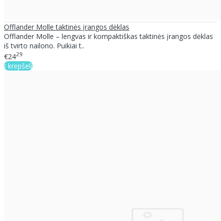
Offlander Molle taktinės įrangos dėklas
Offlander Molle – lengvas ir kompaktiškas taktinės įrangos dėklas
iš tvirto nailono. Puikiai t..
29
€24
Į krepšelį