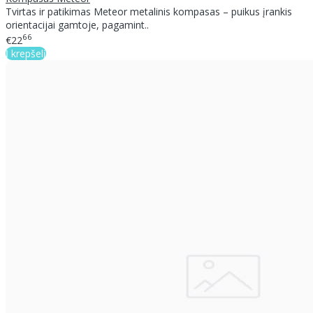
Tvirtas ir patikimas Meteor metalinis kompasas – puikus įrankis
orientacijai gamtoje, pagamint..
66
€22
Į krepšelį