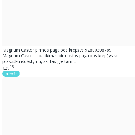
Magnum Castor pirmos pagalbos krepšys 92800308789
Magnum Castor – patikimas pirmosios pagalbos krepšys su
praktišku išdėstymu, skirtas greitam i..
15
€29
Į krepšelį