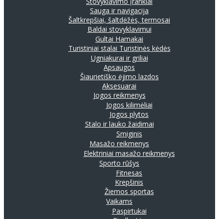
Stovyklavimo įrankiai
Sauga ir navigacija
Šaltkrepšiai, šaltdėžės, termosai
Baldai stovyklavimui
Gultai
Hamakai
Turistiniai stalai
Turistinės kėdės
Ugniakurai ir griliai
Apsaugos
Šiaurietiško ėjimo lazdos
Aksesuarai
Jogos reikmenys
Jogos kilimėliai
Jogos plytos
Stalo ir lauko žaidimai
Smiginis
Masažo reikmenys
Elektriniai masažo reikmenys
Sporto rūšys
Fitnesas
Krepšinis
Žiemos sportas
Vaikams
Paspirtukai