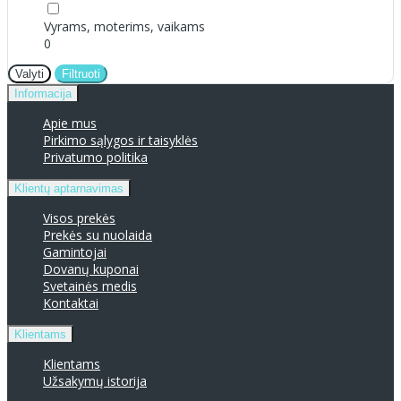
Vyrams, moterims, vaikams
0
Valyti
Filtruoti
Informacija
Apie mus
Pirkimo sąlygos ir taisyklės
Privatumo politika
Klientų aptarnavimas
Visos prekės
Prekės su nuolaida
Gamintojai
Dovanų kuponai
Svetainės medis
Kontaktai
Klientams
Klientams
Užsakymų istorija