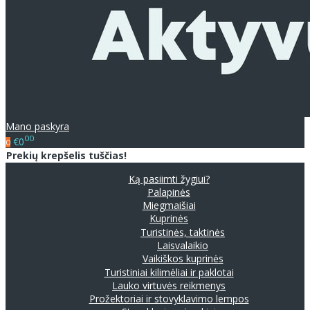
Mano paskyra
00
€0
0
Prekių krepšelis tuščias!
Ką pasiimti žygiui?
Palapinės
Miegmaišiai
Kuprinės
Turistinės, taktinės
Laisvalaikio
Vaikiškos kuprinės
Turistiniai kilimėliai ir paklotai
Lauko virtuvės reikmenys
Prožektoriai ir stovyklavimo lempos