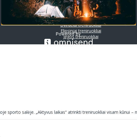
Riedlentės
Treniruokliai
Bėgimo takeliai
Irklavimo treniruokliai
Dviračiai treniruokliai
Elipsiniai treniruokliai
Jėgos treniruokliai
e sporto salėje. „Aktyvus laikas“ atrinkti treniruokliai visam kūnui – 