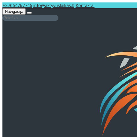
+37064767746
info@aktyvuslaikas.lt
Kontaktai
Navigacija