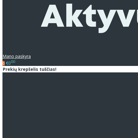
Mano paskyra
00
€0
0
Prekių krepšelis tuščias!