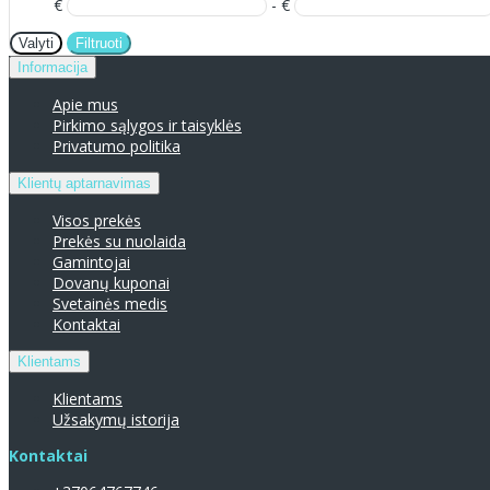
€
- €
Valyti
Filtruoti
Informacija
Apie mus
Pirkimo sąlygos ir taisyklės
Privatumo politika
Klientų aptarnavimas
Visos prekės
Prekės su nuolaida
Gamintojai
Dovanų kuponai
Svetainės medis
Kontaktai
Klientams
Klientams
Užsakymų istorija
Kontaktai