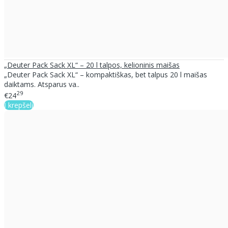
„Deuter Pack Sack XL“ – 20 l talpos, kelioninis maišas
„Deuter Pack Sack XL“ – kompaktiškas, bet talpus 20 l maišas
daiktams. Atsparus va..
29
€24
Į krepšelį