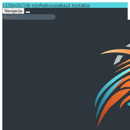
+37064767746
info@aktyvuslaikas.lt
Kontaktai
Navigacija