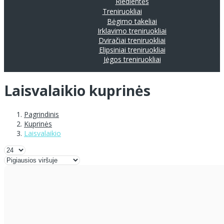
Riedlentės
Treniruokliai
Bėgimo takeliai
Irklavimo treniruokliai
Dviračiai treniruokliai
Elipsiniai treniruokliai
Jėgos treniruokliai
Laisvalaikio kuprinės
Pagrindinis
Kuprinės
Laisvalaikio