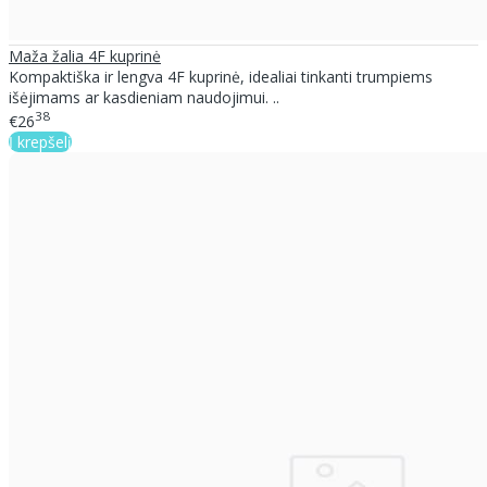
Maža žalia 4F kuprinė
Kompaktiška ir lengva 4F kuprinė, idealiai tinkanti trumpiems
išėjimams ar kasdieniam naudojimui. ..
38
€26
Į krepšelį