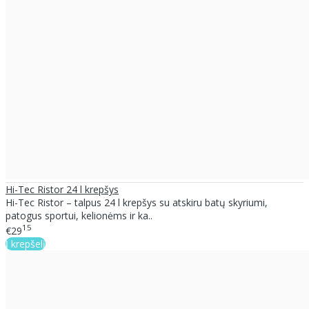
Hi-Tec Ristor 24 l krepšys
Hi-Tec Ristor – talpus 24 l krepšys su atskiru batų skyriumi,
patogus sportui, kelionėms ir ka..
15
€29
Į krepšelį