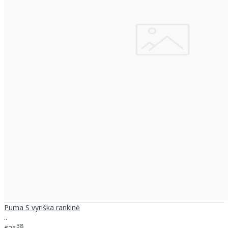
Puma S vyriška rankinė
..
38