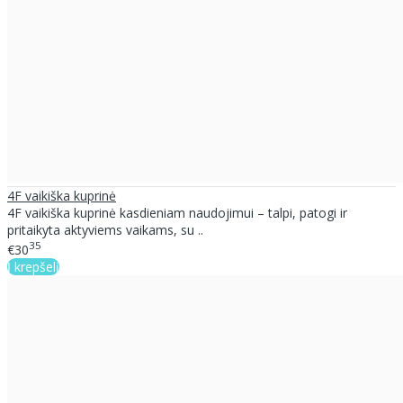
4F vaikiška kuprinė
4F vaikiška kuprinė kasdieniam naudojimui – talpi, patogi ir
pritaikyta aktyviems vaikams, su ..
35
€30
Į krepšelį