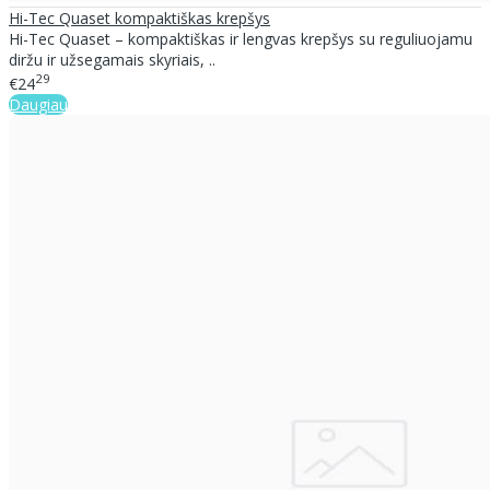
Hi-Tec Quaset kompaktiškas krepšys
Hi-Tec Quaset – kompaktiškas ir lengvas krepšys su reguliuojamu
diržu ir užsegamais skyriais, ..
29
€24
Daugiau