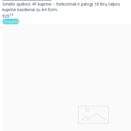
Smėlio spalvos 4F kuprinė – funkcionali ir patogi 18 litrų talpos
kuprinė kasdienai su A4 form..
15
€29
Į krepšelį