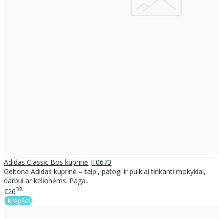
Adidas Classic Bos kuprinė JF0673
Geltona Adidas kuprinė – talpi, patogi ir puikiai tinkanti mokyklai,
darbui ar kelionėms. Paga..
38
€26
Į krepšelį