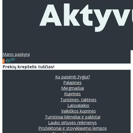
Mano paskyra
00
€0
0
Prekių krepšelis tuščias!
Ką pasiimti žygiui?
Palapinės
Miegmaišiai
Kuprinės
Turistinės, taktinės
Laisvalaikio
Vaikiškos kuprinės
Turistiniai kilimėliai ir paklotai
Lauko virtuvės reikmenys
Prožektoriai ir stovyklavimo lempos