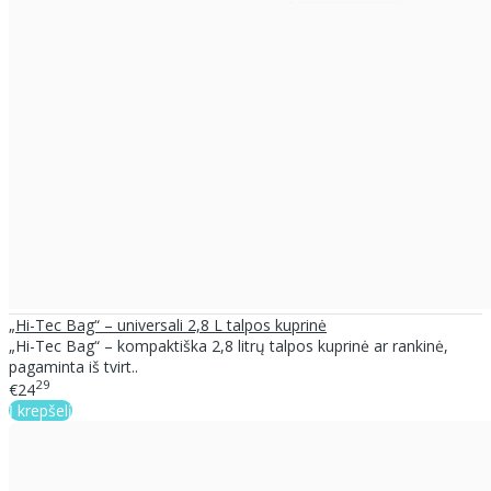
„Hi-Tec Bag“ – universali 2,8 L talpos kuprinė
„Hi-Tec Bag“ – kompaktiška 2,8 litrų talpos kuprinė ar rankinė,
pagaminta iš tvirt..
29
€24
Į krepšelį