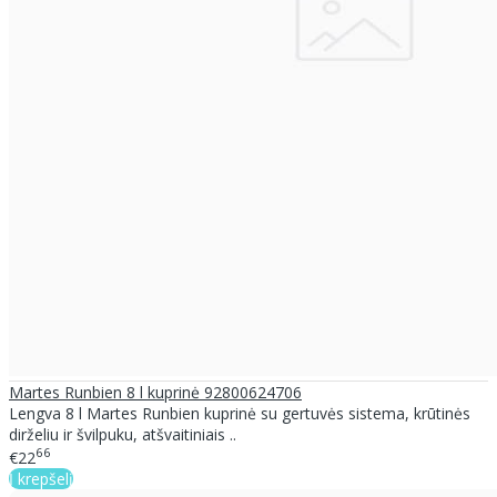
Martes Runbien 8 l kuprinė 92800624706
Lengva 8 l Martes Runbien kuprinė su gertuvės sistema, krūtinės
dirželiu ir švilpuku, atšvaitiniais ..
66
€22
Į krepšelį