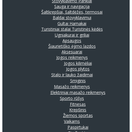
Stovyklavimo įrankiai
Sauga ir navigacija
Šaltkrepšiai, šaltdėžės, termosai
Baldai stovyklavimui
Gultai
Hamakai
Turistiniai stalai
Turistinės kėdės
Ugniakurai ir griliai
Apsaugos
Šiaurietiško ėjimo lazdos
Aksesuarai
Jogos reikmenys
Jogos kilimėliai
Jogos plytos
Stalo ir lauko žaidimai
Smiginis
Masažo reikmenys
Elektriniai masažo reikmenys
Sporto rūšys
Fitnesas
Krepšinis
Žiemos sportas
Vaikams
Paspirtukai