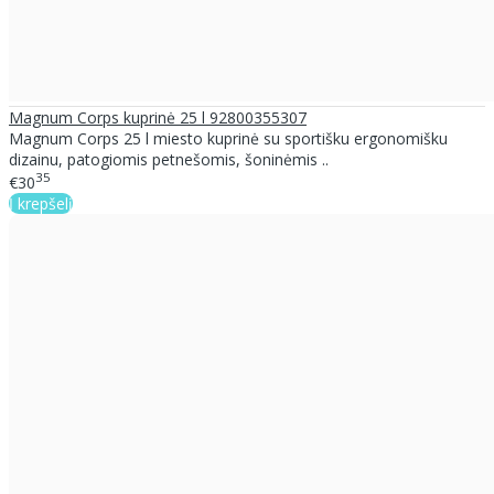
Magnum Corps kuprinė 25 l 92800355307
Magnum Corps 25 l miesto kuprinė su sportišku ergonomišku
dizainu, patogiomis petnešomis, šoninėmis ..
35
€30
Į krepšelį