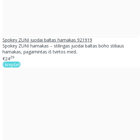
Spokey ZUNI juodai baltas hamakas 921919
Spokey ZUNI hamakas – stilingas juodai baltas boho stiliaus
hamakas, pagamintas iš tvirtos med..
29
€24
Į krepšelį