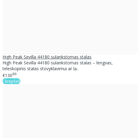
High Peak Sevilla 44180 sulankstomas stalas
High Peak Sevilla 44180 sulankstomas stalas – lengvas,
teleskopinis stalas stovyklavimui ar la..
89
€130
Į krepšelį