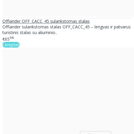
Offlander OFF_CACC_45 sulankstomas stalas
Offlander sulankstomas stalas OFF_CACC_45 – lengvas ir patvarus
turistinis stalas su aliuminio..
98
€65
Į krepšelį