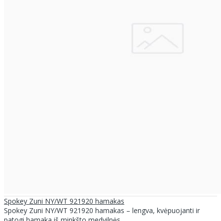
Spokey Zuni NY/WT 921920 hamakas
Spokey Zuni NY/WT 921920 hamakas – lengva, kvėpuojanti ir
patogi hamaka iš minkšto medvilnės, ..