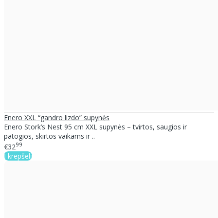
Enero XXL “gandro lizdo” supynės
Enero Stork’s Nest 95 cm XXL supynės – tvirtos, saugios ir
patogios, skirtos vaikams ir ..
99
€32
Į krepšelį