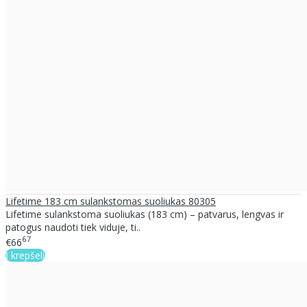
Lifetime 183 cm sulankstomas suoliukas 80305
Lifetime sulankstoma suoliukas (183 cm) – patvarus, lengvas ir
patogus naudoti tiek viduje, ti..
67
€66
Į krepšelį