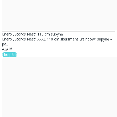
Enero „Stork’s Nest“ 110 cm supynė
Enero „Stork’s Nest“ XXXL 110 cm skersmens „rainbow“ supynė –
pa..
19
€46
Į krepšelį