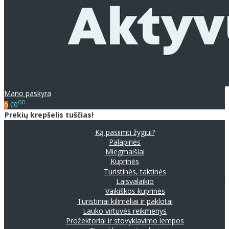
Mano paskyra
00
€0
0
Prekių krepšelis tuščias!
Ką pasiimti žygiui?
Palapinės
Miegmaišiai
Kuprinės
Turistinės, taktinės
Laisvalaikio
Vaikiškos kuprinės
Turistiniai kilimėliai ir paklotai
Lauko virtuvės reikmenys
Prožektoriai ir stovyklavimo lempos