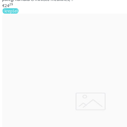
29
€24
Į krepšelį