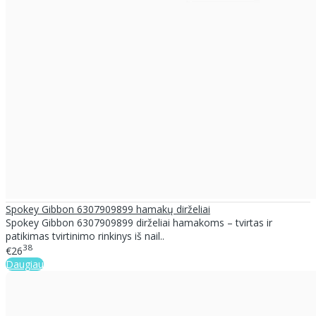
Spokey Gibbon 6307909899 hamakų dirželiai
Spokey Gibbon 6307909899 dirželiai hamakoms – tvirtas ir
patikimas tvirtinimo rinkinys iš nail..
38
€26
Daugiau