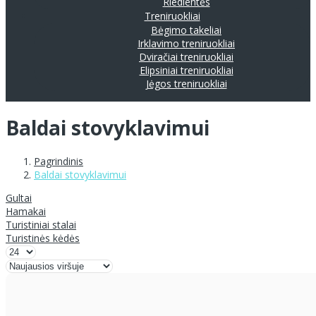
Riedlentės
Treniruokliai
Bėgimo takeliai
Irklavimo treniruokliai
Dviračiai treniruokliai
Elipsiniai treniruokliai
Jėgos treniruokliai
Baldai stovyklavimui
Pagrindinis
Baldai stovyklavimui
Gultai
Hamakai
Turistiniai stalai
Turistinės kėdės