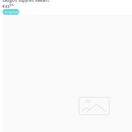
saugios supynės vaikam..
55
€43
Į krepšelį