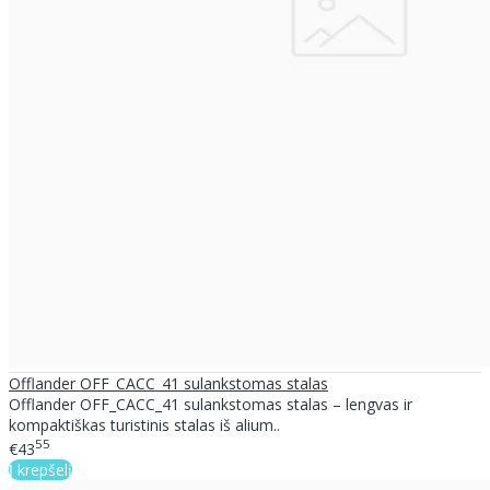
Offlander OFF_CACC_41 sulankstomas stalas
Offlander OFF_CACC_41 sulankstomas stalas – lengvas ir
kompaktiškas turistinis stalas iš alium..
55
€43
Į krepšelį