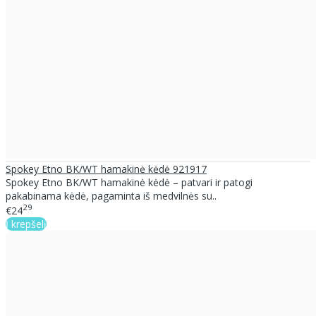
Spokey Etno BK/WT hamakinė kėdė 921917
Spokey Etno BK/WT hamakinė kėdė – patvari ir patogi
pakabinama kėdė, pagaminta iš medvilnės su..
29
€24
Į krepšelį