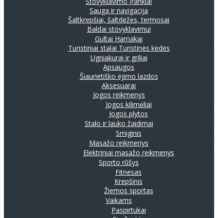
Stovyklavimo įrankiai
Sauga ir navigacija
Šaltkrepšiai, šaltdėžės, termosai
Baldai stovyklavimui
Gultai
Hamakai
Turistiniai stalai
Turistinės kėdės
Ugniakurai ir griliai
Apsaugos
Šiaurietiško ėjimo lazdos
Aksesuarai
Jogos reikmenys
Jogos kilimėliai
Jogos plytos
Stalo ir lauko žaidimai
Smiginis
Masažo reikmenys
Elektriniai masažo reikmenys
Sporto rūšys
Fitnesas
Krepšinis
Žiemos sportas
Vaikams
Paspirtukai