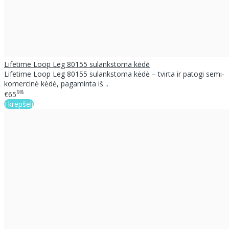
Lifetime Loop Leg 80155 sulankstoma kėdė
Lifetime Loop Leg 80155 sulankstoma kėdė – tvirta ir patogi semi-
komercinė kėdė, pagaminta iš ..
98
€65
Į krepšelį