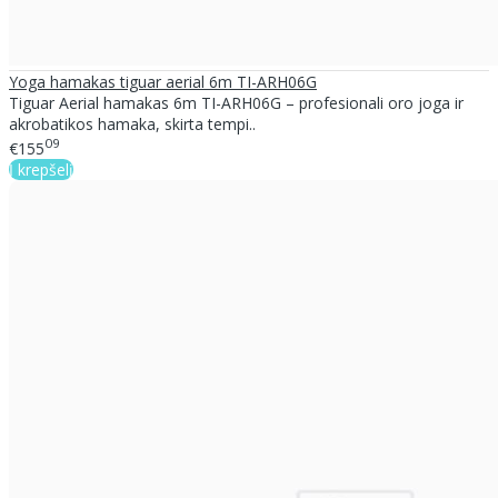
Yoga hamakas tiguar aerial 6m TI-ARH06G
Tiguar Aerial hamakas 6m TI-ARH06G – profesionali oro joga ir
akrobatikos hamaka, skirta tempi..
09
€155
Į krepšelį