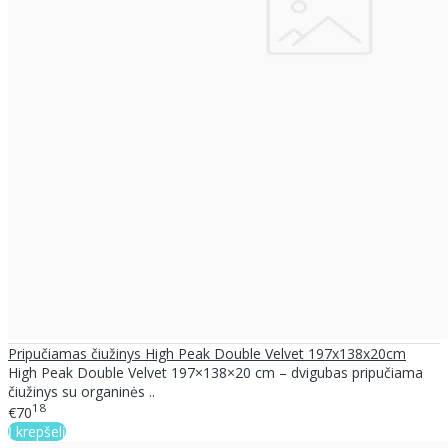
Pripučiamas čiužinys High Peak Double Velvet 197x138x20cm
High Peak Double Velvet 197×138×20 cm – dvigubas pripučiama
čiužinys su organinės ..
18
€70
Į krepšelį