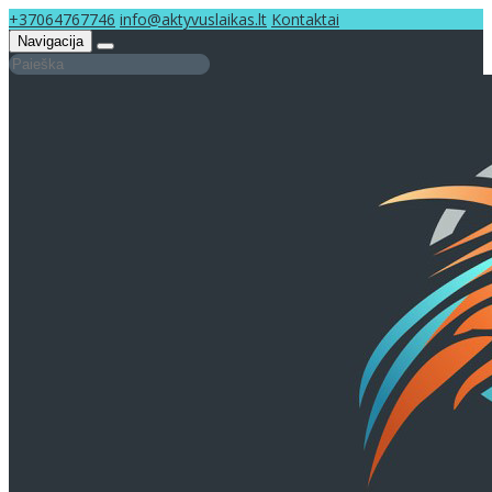
+37064767746
info@aktyvuslaikas.lt
Kontaktai
Navigacija