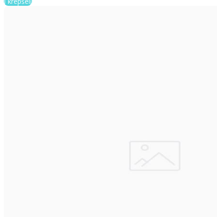
Į krepšelį