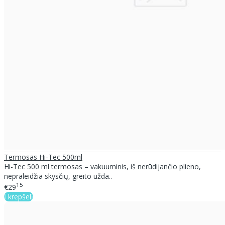
Termosas Hi-Tec 500ml
Hi-Tec 500 ml termosas – vakuuminis, iš nerūdijančio plieno,
nepraleidžia skysčių, greito užda..
15
€29
Į krepšelį