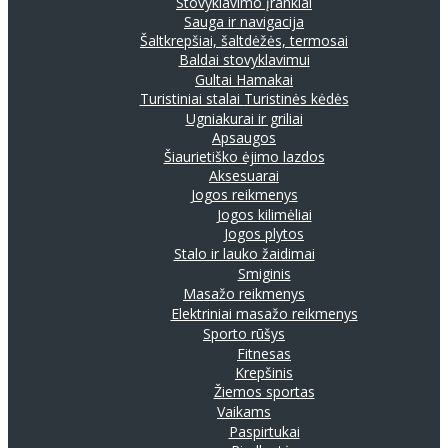
Stovyklavimo įrankiai
Sauga ir navigacija
Šaltkrepšiai, šaltdėžės, termosai
Baldai stovyklavimui
Gultai
Hamakai
Turistiniai stalai
Turistinės kėdės
Ugniakurai ir griliai
Apsaugos
Šiaurietiško ėjimo lazdos
Aksesuarai
Jogos reikmenys
Jogos kilimėliai
Jogos plytos
Stalo ir lauko žaidimai
Smiginis
Masažo reikmenys
Elektriniai masažo reikmenys
Sporto rūšys
Fitnesas
Krepšinis
Žiemos sportas
Vaikams
Paspirtukai