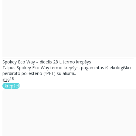
Spokey Eco Way – didelis 28 L termo krepšys
Talpus Spokey Eco Way termo krepšys, pagamintas iš ekologiško
perdirbto poliesterio (rPET) su aliumi..
15
€29
Į krepšelį