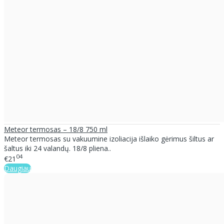
Meteor termosas – 18/8 750 ml
Meteor termosas su vakuumine izoliacija išlaiko gėrimus šiltus ar
šaltus iki 24 valandų. 18/8 pliena..
04
€21
Daugiau