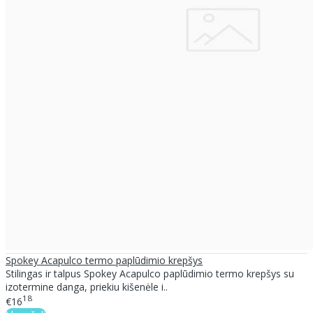
Spokey Acapulco termo paplūdimio krepšys
Stilingas ir talpus Spokey Acapulco paplūdimio termo krepšys su
izotermine danga, priekiu kišenėle i..
18
€16