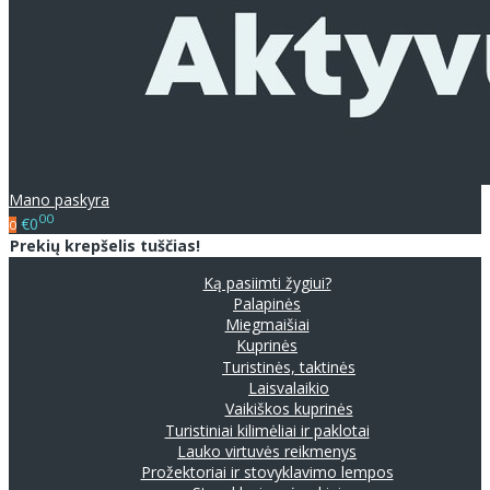
Mano paskyra
00
€0
0
Prekių krepšelis tuščias!
Ką pasiimti žygiui?
Palapinės
Miegmaišiai
Kuprinės
Turistinės, taktinės
Laisvalaikio
Vaikiškos kuprinės
Turistiniai kilimėliai ir paklotai
Lauko virtuvės reikmenys
Prožektoriai ir stovyklavimo lempos