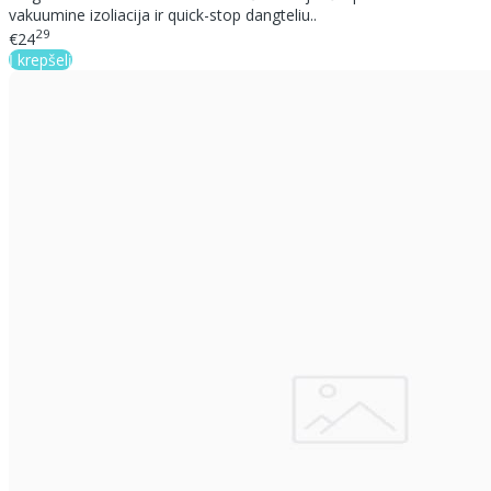
vakuumine izoliacija ir quick-stop dangteliu..
29
€24
Į krepšelį