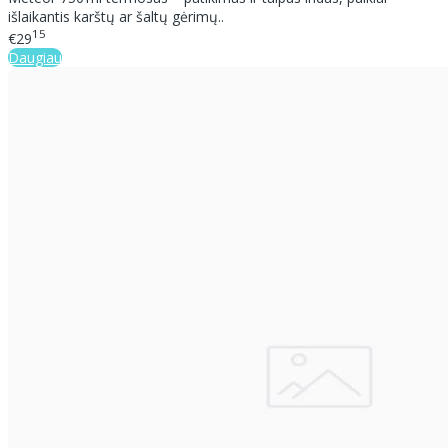
išlaikantis karštų ar šaltų gėrimų..
15
€29
Daugiau