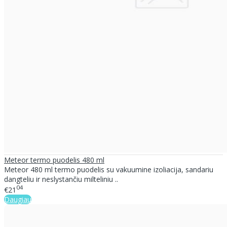
Meteor termo puodelis 480 ml
Meteor 480 ml termo puodelis su vakuumine izoliacija, sandariu
dangteliu ir neslystančiu milteliniu ..
04
€21
Daugiau