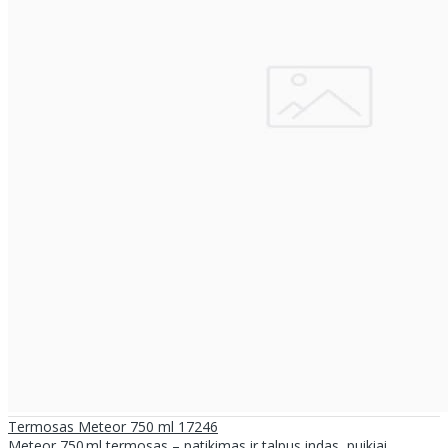
Termosas Meteor 750 ml 17246
Meteor 750 ml termosas – patikimas ir talpus indas, puikiai