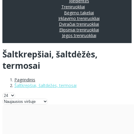
Riedlentės
Treniruokliai
Bėgimo takeliai
Irklavimo treniruokliai
Dviračiai treniruokliai
Elipsiniai treniruokliai
Jėgos treniruokliai
Šaltkrepšiai, šaltdėžės,
termosai
Pagrindinis
Šaltkrepšiai, šaltdėžės, termosai