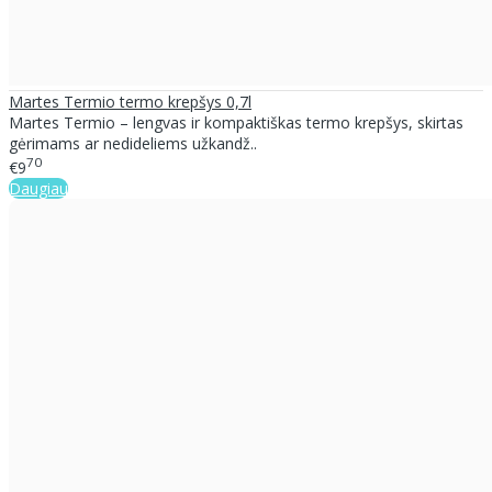
Martes Termio termo krepšys 0,7l
Martes Termio – lengvas ir kompaktiškas termo krepšys, skirtas
gėrimams ar nedideliems užkandž..
70
€9
Daugiau