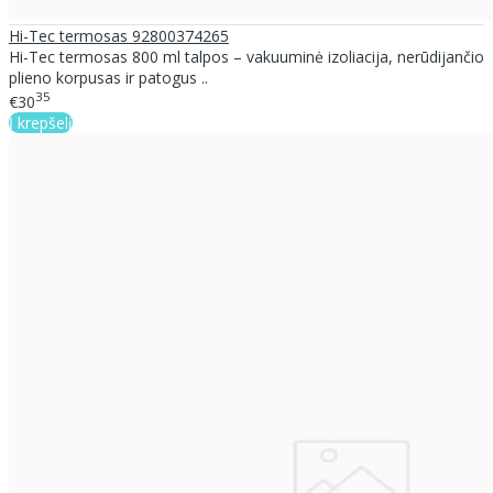
Hi-Tec termosas 92800374265
Hi-Tec termosas 800 ml talpos – vakuuminė izoliacija, nerūdijančio
plieno korpusas ir patogus ..
35
€30
Į krepšelį