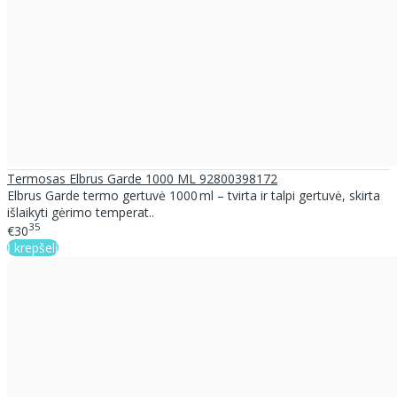
Termosas Elbrus Garde 1000 ML 92800398172
Elbrus Garde termo gertuvė 1000 ml – tvirta ir talpi gertuvė, skirta
išlaikyti gėrimo temperat..
35
€30
Į krepšelį