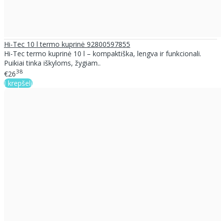
Hi-Tec 10 l termo kuprinė 92800597855
Hi-Tec termo kuprinė 10 l – kompaktiška, lengva ir funkcionali.
Puikiai tinka iškyloms, žygiam..
38
€26
Į krepšelį