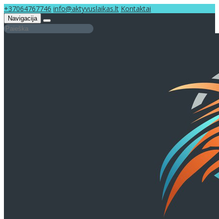
+37064767746
info@aktyvuslaikas.lt
Kontaktai
Navigacija