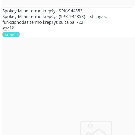
Spokey Milan termo krepšys SPK-944853
Spokey Milan termo krepšys (SPK‑944853) – stilingas,
funkcionodas termo krepšys su talpa ~22 l..
15
€29
Į krepšelį