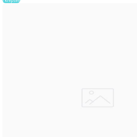
Į krepšelį