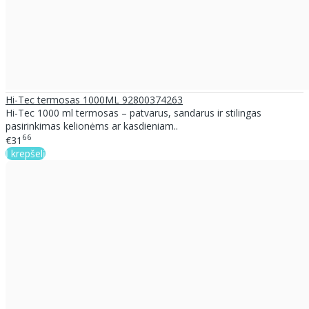
Hi-Tec termosas 1000ML 92800374263
Hi-Tec 1000 ml termosas – patvarus, sandarus ir stilingas
pasirinkimas kelionėms ar kasdieniam..
66
€31
Į krepšelį