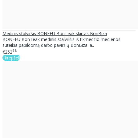
Medinis stalviršis BONFEU BonTeak skirtas BonBiza
BONFEU BonTeak medinis stalviršis iš tikmedžio medienos
suteikia papildomą darbo paviršių BonBiza la..
98
€252
Į krepšelį