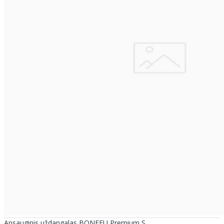
Apsauginis uždangalas BONFEU Premium S