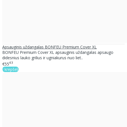
Apsauginis uždangalas BONFEU Premium Cover XL
BONFEU Premium Cover XL apsauginis uždangalas apsaugo
didesnius lauko grilius ir ugniakurus nuo liet..
43
€55
Į krepšelį