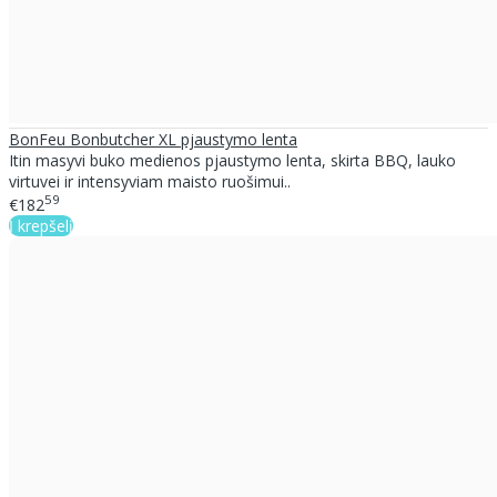
BonFeu Bonbutcher XL pjaustymo lenta
Itin masyvi buko medienos pjaustymo lenta, skirta BBQ, lauko
virtuvei ir intensyviam maisto ruošimui..
59
€182
Į krepšelį