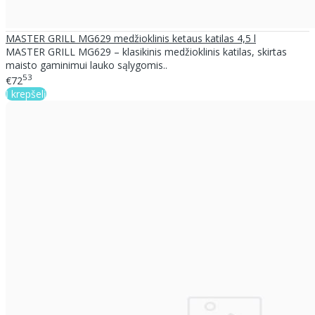
MASTER GRILL MG629 medžioklinis ketaus katilas 4,5 l
MASTER GRILL MG629 – klasikinis medžioklinis katilas, skirtas
maisto gaminimui lauko sąlygomis..
53
€72
Į krepšelį