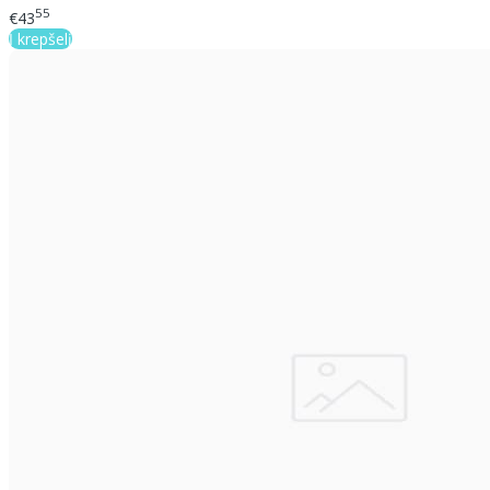
55
€43
Į krepšelį