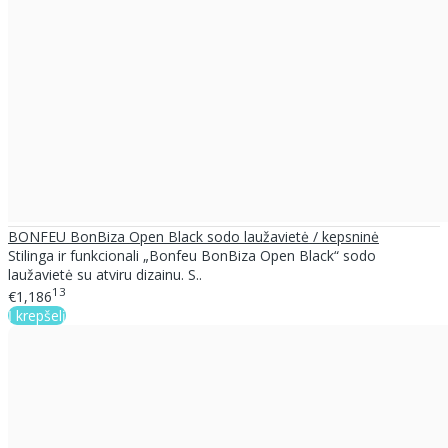
BONFEU BonBiza Open Black sodo laužavietė / kepsninė
Stilinga ir funkcionali „Bonfeu BonBiza Open Black“ sodo
laužavietė su atviru dizainu. S..
13
€1,186
Į krepšelį