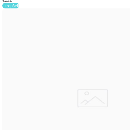
€252
Į krepšelį