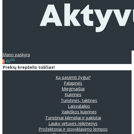
Mano paskyra
00
€0
0
Prekių krepšelis tuščias!
Ką pasiimti žygiui?
Palapinės
Miegmaišiai
Kuprinės
Turistinės, taktinės
Laisvalaikio
Vaikiškos kuprinės
Turistiniai kilimėliai ir paklotai
Lauko virtuvės reikmenys
Prožektoriai ir stovyklavimo lempos