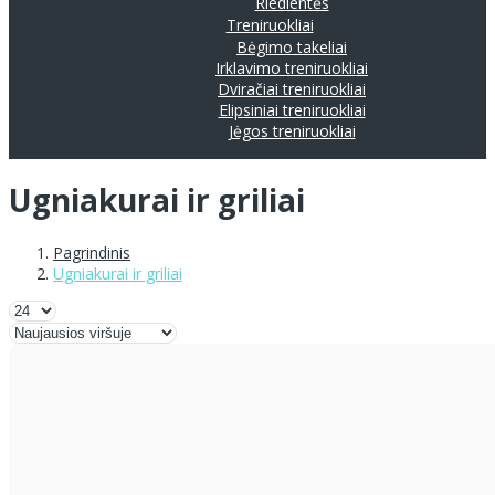
Riedlentės
Treniruokliai
Bėgimo takeliai
Irklavimo treniruokliai
Dviračiai treniruokliai
Elipsiniai treniruokliai
Jėgos treniruokliai
Ugniakurai ir griliai
Pagrindinis
Ugniakurai ir griliai