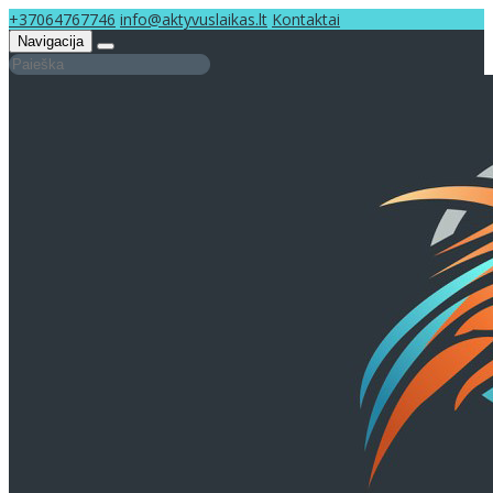
+37064767746
info@aktyvuslaikas.lt
Kontaktai
Navigacija