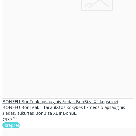
BONFEU BonTeak apsauginis žiedas BonBiza XL kepsninei
BONFEU BonTeak – tai aukštos kokybės tikmedžio apsauginis
žiedas, sukurtas BonBiza XL ir BonBi..
70
€337
Į krepšelį