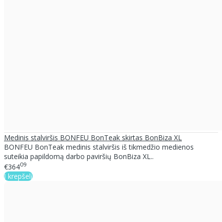
Medinis stalviršis BONFEU BonTeak skirtas BonBiza XL
BONFEU BonTeak medinis stalviršis iš tikmedžio medienos
suteikia papildomą darbo paviršių BonBiza XL..
09
€364
Į krepšelį