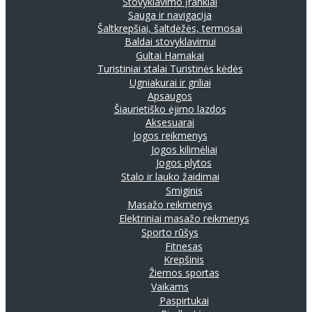
Stovyklavimo įrankiai
Sauga ir navigacija
Šaltkrepšiai, šaltdėžės, termosai
Baldai stovyklavimui
Gultai
Hamakai
Turistiniai stalai
Turistinės kėdės
Ugniakurai ir griliai
Apsaugos
Šiaurietiško ėjimo lazdos
Aksesuarai
Jogos reikmenys
Jogos kilimėliai
Jogos plytos
Stalo ir lauko žaidimai
Smiginis
Masažo reikmenys
Elektriniai masažo reikmenys
Sporto rūšys
Fitnesas
Krepšinis
Žiemos sportas
Vaikams
Paspirtukai