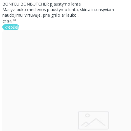
BONFEU BONBUTCHER pjaustymo lenta
Masyvi buko medienos pjaustymo lenta, skirta intensyviam
naudojimui virtuvėje, prie grilio ar lauko ..
38
€136
Į krepšelį