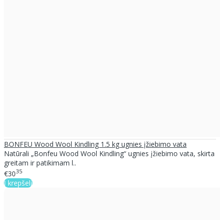
BONFEU Wood Wool Kindling 1.5 kg ugnies įžiebimo vata
Natūrali „Bonfeu Wood Wool Kindling“ ugnies įžiebimo vata, skirta
greitam ir patikimam l..
35
€30
Į krepšelį