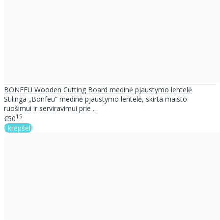
BONFEU Wooden Cutting Board medinė pjaustymo lentelė
Stilinga „Bonfeu“ medinė pjaustymo lentelė, skirta maisto
ruošimui ir serviravimui prie ..
15
€50
Į krepšelį