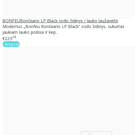
BONFEUBonGiano LP Black sodo židinys / lauko laužavietė
Modernus „Bonfeu BonGiano LP Black“ sodo židinys, sukurtas
jaukiam lauko poilsiui ir kep..
29
€223
Į krepšelį