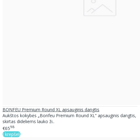
BONFEU Premium Round XL apsauginis dangtis
Aukštos kokybės „Bonfeu Premium Round XL“ apsauginis dangtis,
skirtas dideliems lauko ži..
98
€65
Į krepšelį