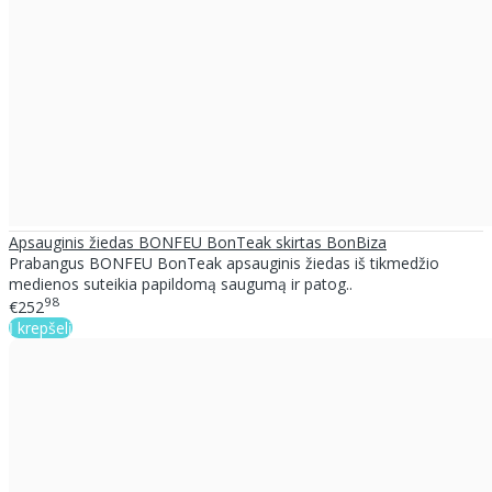
Apsauginis žiedas BONFEU BonTeak skirtas BonBiza
Prabangus BONFEU BonTeak apsauginis žiedas iš tikmedžio
medienos suteikia papildomą saugumą ir patog..
98
€252
Į krepšelį