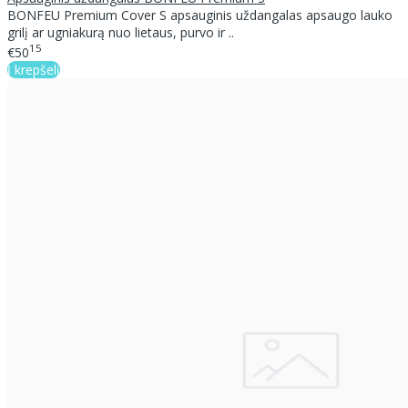
BONFEU Premium Cover S apsauginis uždangalas apsaugo lauko
grilį ar ugniakurą nuo lietaus, purvo ir ..
15
€50
Į krepšelį