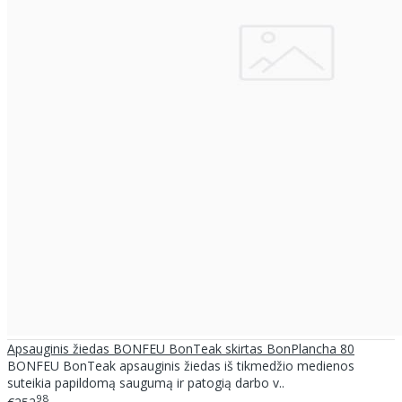
Apsauginis žiedas BONFEU BonTeak skirtas BonPlancha 80
BONFEU BonTeak apsauginis žiedas iš tikmedžio medienos
suteikia papildomą saugumą ir patogią darbo v..
98