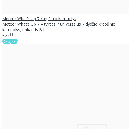
Meteor What’s Up 7 krepšinio kamuolys
Meteor What’s Up 7 – tvirtas ir universalus 7 dydžio krepšinio
kamuolys, tinkantis žaidi..
66
€22
Daugiau