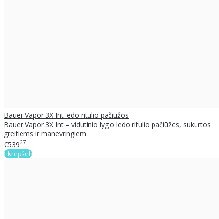
Bauer Vapor 3X Int ledo ritulio pačiūžos
Bauer Vapor 3X Int – vidutinio lygio ledo ritulio pačiūžos, sukurtos
greitiems ir manevringiem..
27
€539
Į krepšelį