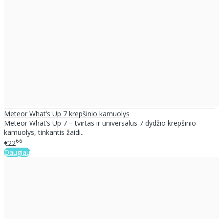
Meteor What’s Up 7 krepšinio kamuolys
Meteor What’s Up 7 – tvirtas ir universalus 7 dydžio krepšinio
kamuolys, tinkantis žaidi..
66
€22
Daugiau