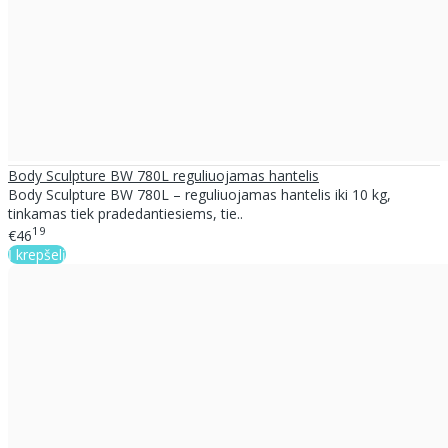
Body Sculpture BW 780L reguliuojamas hantelis
Body Sculpture BW 780L – reguliuojamas hantelis iki 10 kg,
tinkamas tiek pradedantiesiems, tie..
19
€46
Į krepšelį