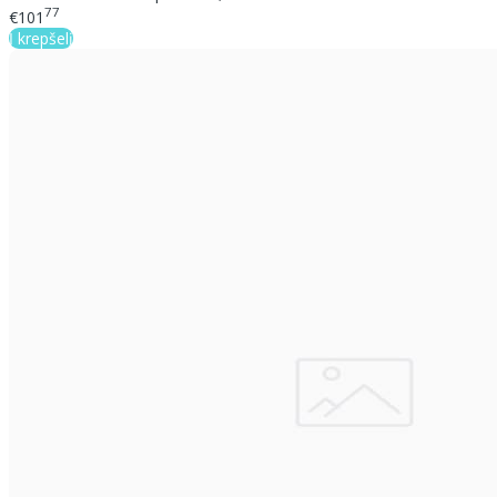
77
€101
Į krepšelį