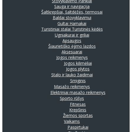
Stovyklavimo įrankiai
Sauga ir navigacija
Šaltkrepšiai, šaltdėžės, termosai
Baldai stovyklavimui
Gultai
Hamakai
Turistiniai stalai
Turistinės kėdės
Ugniakurai ir griliai
Apsaugos
Šiaurietiško ėjimo lazdos
Aksesuarai
Jogos reikmenys
Jogos kilimėliai
Jogos plytos
Stalo ir lauko žaidimai
Smiginis
Masažo reikmenys
Elektriniai masažo reikmenys
Sporto rūšys
Fitnesas
Krepšinis
Žiemos sportas
Vaikams
Paspirtukai