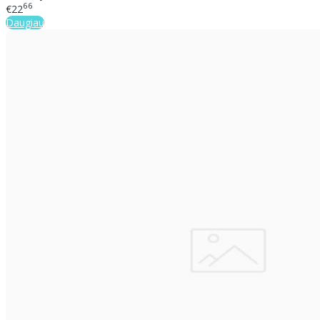
66
€22
Daugiau