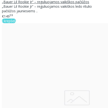
„Bauer Lil Rookie Jr“ – reguliuojamos vaikiškos pačiūžos
„Bauer Lil Rookie Jr“ – reguliuojamos vaikiškos ledo ritulio
pačiūžos jauniesiems ..
59
€149
Į krepšelį