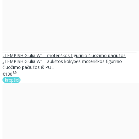
„TEMPISH Giulia W“ – moteriškos figūrinio čiuožimo pačiūžos
„TEMPISH Giulia W“ – aukštos kokybės moteriškos figūrinio
čiuožimo pačiūžos iš PU ..
89
€130
Į krepšelį