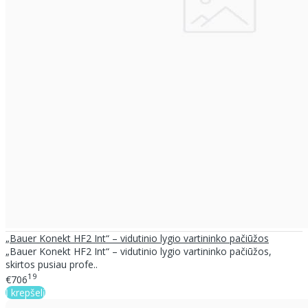
„Bauer Konekt HF2 Int“ – vidutinio lygio vartininko pačiūžos
„Bauer Konekt HF2 Int“ – vidutinio lygio vartininko pačiūžos,
skirtos pusiau profe..
19
€706
Į krepšelį