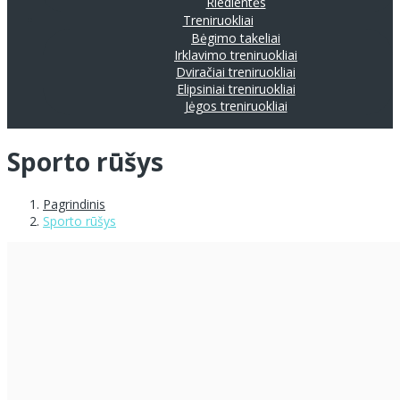
Riedlentės
Treniruokliai
Bėgimo takeliai
Irklavimo treniruokliai
Dviračiai treniruokliai
Elipsiniai treniruokliai
Jėgos treniruokliai
Sporto rūšys
Pagrindinis
Sporto rūšys