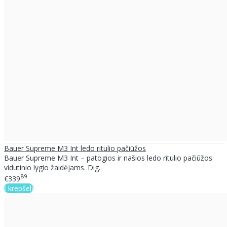
Bauer Supreme M3 Int ledo ritulio pačiūžos
Bauer Supreme M3 Int – patogios ir našios ledo ritulio pačiūžos
vidutinio lygio žaidėjams. Dig..
89
€339
Į krepšelį