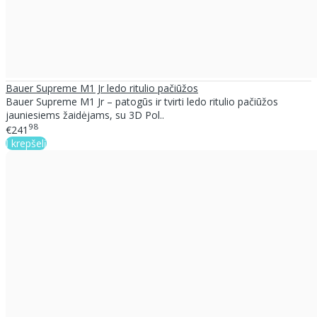
Bauer Supreme M1 Jr ledo ritulio pačiūžos
Bauer Supreme M1 Jr – patogūs ir tvirti ledo ritulio pačiūžos
jauniesiems žaidėjams, su 3D Pol..
98
€241
Į krepšelį