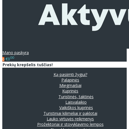
Mano paskyra
00
€0
0
Prekių krepšelis tuščias!
Ką pasiimti žygiui?
Palapinės
Miegmaišiai
Kuprinės
Turistinės, taktinės
Laisvalaikio
Vaikiškos kuprinės
Turistiniai kilimėliai ir paklotai
Lauko virtuvės reikmenys
Prožektoriai ir stovyklavimo lempos