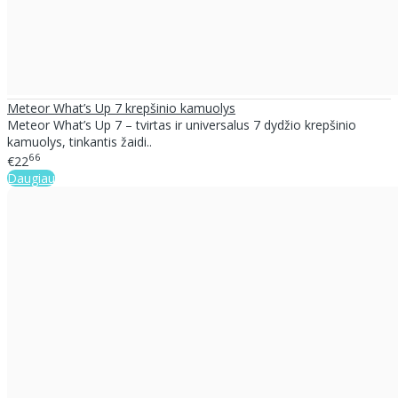
Meteor What’s Up 7 krepšinio kamuolys
Meteor What’s Up 7 – tvirtas ir universalus 7 dydžio krepšinio
kamuolys, tinkantis žaidi..
66
€22
Daugiau