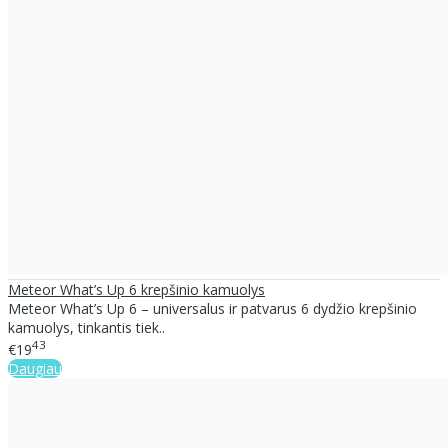
Meteor What’s Up 6 krepšinio kamuolys
Meteor What’s Up 6 – universalus ir patvarus 6 dydžio krepšinio
kamuolys, tinkantis tiek..
43
€19
Daugiau