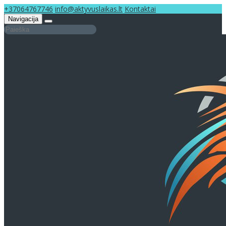
+37064767746
info@aktyvuslaikas.lt
Kontaktai
Navigacija