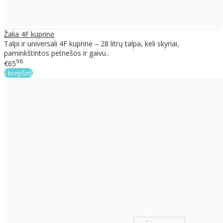
Žalia 4F kuprinė
Talpi ir universali 4F kuprinė – 28 litrų talpa, keli skyriai,
paminkštintos petnešos ir gaivu..
98
€65
Į krepšelį