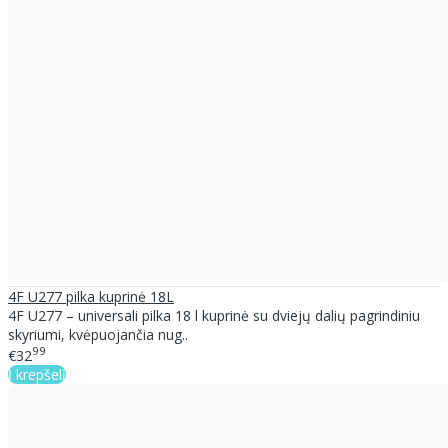
4F U277 pilka kuprinė 18L
4F U277 – universali pilka 18 l kuprinė su dviejų dalių pagrindiniu
skyriumi, kvėpuojančia nug..
99
€32
Į krepšelį