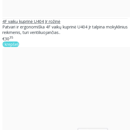
4F vaikų kuprinė U404 Jr rožinė
Patvari ir ergonomiška 4F vaikų kuprinė U404 Jr talpina mokyklinius
reikmenis, turi ventiliuojančias..
35
€30
Į krepšelį