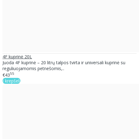
4F kuprinė 20L
Juoda 4F kuprinė – 20 litrų talpos tvirta ir universali kuprinė su
reguliuojamomis petnešomis,..
55
€43
Į krepšelį