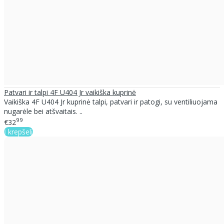
Patvari ir talpi 4F U404 Jr vaikiška kuprinė
Vaikiška 4F U404 Jr kuprinė talpi, patvari ir patogi, su ventiliuojama
nugarėle bei atšvaitais. ..
99
€32
Į krepšelį