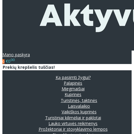
Mano paskyra
00
€0
0
Prekių krepšelis tuščias!
Ką pasiimti žygiui?
Palapinės
Miegmaišiai
Kuprinės
Turistinės, taktinės
Laisvalaikio
Vaikiškos kuprinės
Turistiniai kilimėliai ir paklotai
Lauko virtuvės reikmenys
Prožektoriai ir stovyklavimo lempos