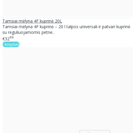
Tamsiai mėlyna 4F kuprinė 20L
Tamsiai mėlyna 4F kuprinė – 20 l talpos universali ir patvari kuprinė
su reguliuojamomis petne..
99
€32
Į krepšelį