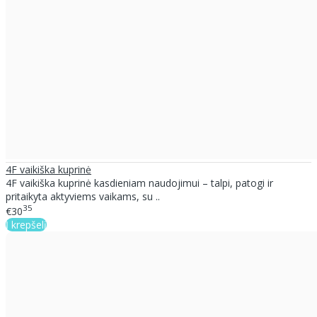
4F vaikiška kuprinė
4F vaikiška kuprinė kasdieniam naudojimui – talpi, patogi ir
pritaikyta aktyviems vaikams, su ..
35
€30
Į krepšelį