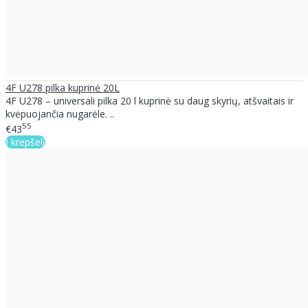
4F U278 pilka kuprinė 20L
4F U278 – universali pilka 20 l kuprinė su daug skyrių, atšvaitais ir
kvėpuojančia nugarėle. ..
55
€43
Į krepšelį