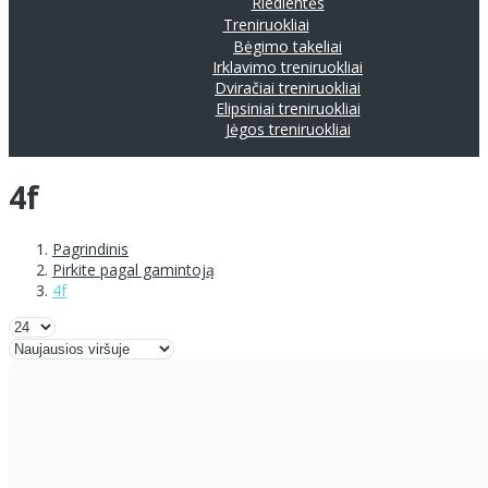
Riedlentės
Treniruokliai
Bėgimo takeliai
Irklavimo treniruokliai
Dviračiai treniruokliai
Elipsiniai treniruokliai
Jėgos treniruokliai
4f
Pagrindinis
Pirkite pagal gamintoją
4f