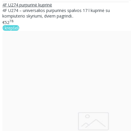
4F U274 purpurinė kuprinė
4F U274 – universalios purpurinės spalvos 17 l kuprinė su
kompiuterio skyriumi, dviem pagrindi..
78
€52
Į krepšelį