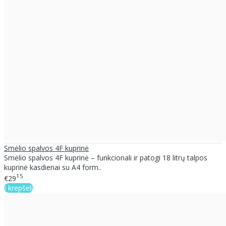
Smėlio spalvos 4F kuprinė
Smėlio spalvos 4F kuprinė – funkcionali ir patogi 18 litrų talpos
kuprinė kasdienai su A4 form..
15
€29
Į krepšelį