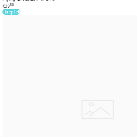
58
€39
Į krepšelį