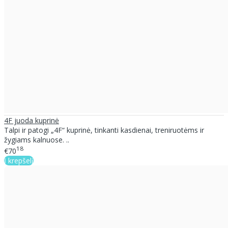
4F juoda kuprinė
Talpi ir patogi „4F“ kuprinė, tinkanti kasdienai, treniruotėms ir
žygiams kalnuose. ..
18
€70
Į krepšelį