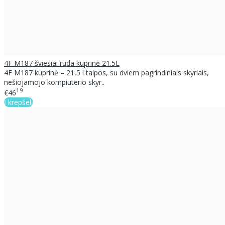
4F M187 šviesiai ruda kuprinė 21.5L
4F M187 kuprinė – 21,5 l talpos, su dviem pagrindiniais skyriais,
nešiojamojo kompiuterio skyr..
19
€46
Į krepšelį