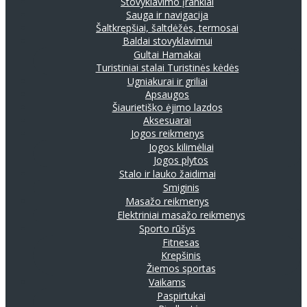
Stovyklavimo įrankiai
Sauga ir navigacija
Šaltkrepšiai, šaltdėžės, termosai
Baldai stovyklavimui
Gultai
Hamakai
Turistiniai stalai
Turistinės kėdės
Ugniakurai ir griliai
Apsaugos
Šiaurietiško ėjimo lazdos
Aksesuarai
Jogos reikmenys
Jogos kilimėliai
Jogos plytos
Stalo ir lauko žaidimai
Smiginis
Masažo reikmenys
Elektriniai masažo reikmenys
Sporto rūšys
Fitnesas
Krepšinis
Žiemos sportas
Vaikams
Paspirtukai