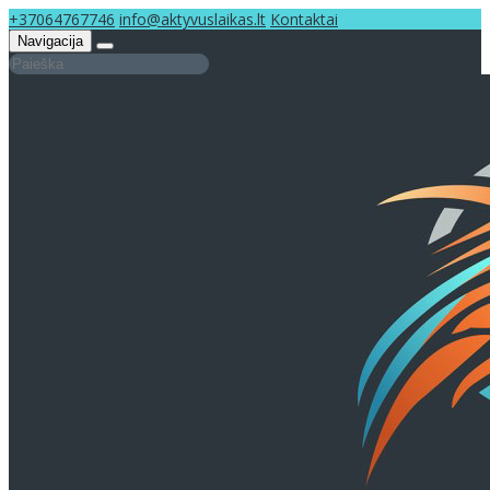
+37064767746
info@aktyvuslaikas.lt
Kontaktai
Navigacija