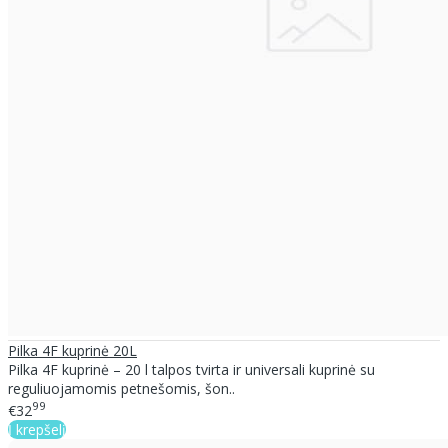
Pilka 4F kuprinė 20L
Pilka 4F kuprinė – 20 l talpos tvirta ir universali kuprinė su
reguliuojamomis petnešomis, šon..
99
€32
Į krepšelį