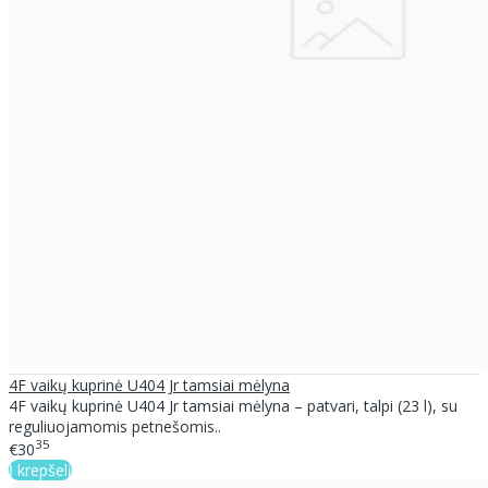
4F vaikų kuprinė U404 Jr tamsiai mėlyna
4F vaikų kuprinė U404 Jr tamsiai mėlyna – patvari, talpi (23 l), su
reguliuojamomis petnešomis..
35
€30
Į krepšelį