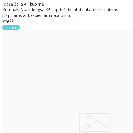
Maža žalia 4F kuprinė
Kompaktiška ir lengva 4F kuprinė, idealiai tinkanti trumpiems
išėjimams ar kasdieniam naudojimui. ..
38
€26
Į krepšelį