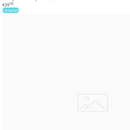
58
€39
Į krepšelį