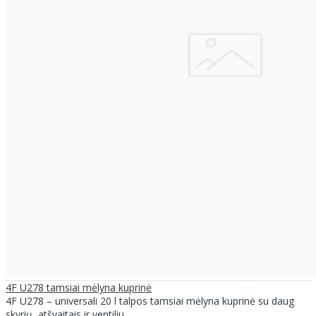
4F U278 tamsiai mėlyna kuprinė
4F U278 – universali 20 l talpos tamsiai mėlyna kuprinė su daug
skyrių, atšvaitais ir ventiliu..