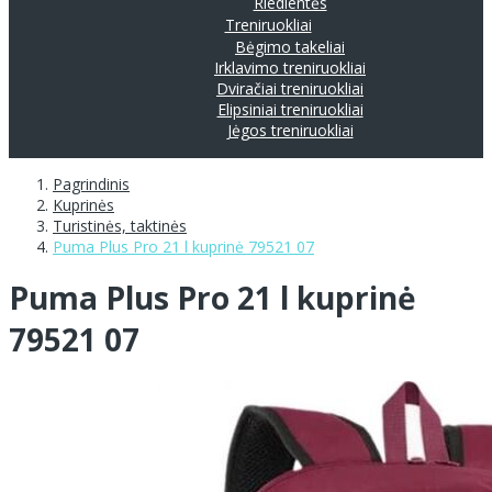
Riedlentės
Treniruokliai
Bėgimo takeliai
Irklavimo treniruokliai
Dviračiai treniruokliai
Elipsiniai treniruokliai
Jėgos treniruokliai
Pagrindinis
Kuprinės
Turistinės, taktinės
Puma Plus Pro 21 l kuprinė 79521 07
Puma Plus Pro 21 l kuprinė
79521 07