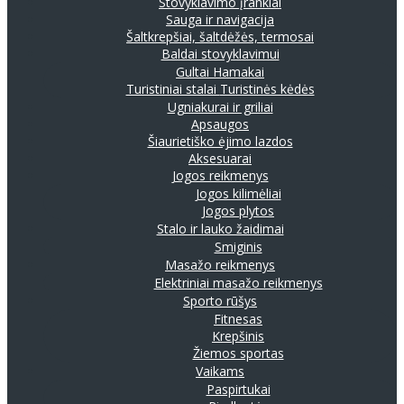
Stovyklavimo įrankiai
Sauga ir navigacija
Šaltkrepšiai, šaltdėžės, termosai
Baldai stovyklavimui
Gultai
Hamakai
Turistiniai stalai
Turistinės kėdės
Ugniakurai ir griliai
Apsaugos
Šiaurietiško ėjimo lazdos
Aksesuarai
Jogos reikmenys
Jogos kilimėliai
Jogos plytos
Stalo ir lauko žaidimai
Smiginis
Masažo reikmenys
Elektriniai masažo reikmenys
Sporto rūšys
Fitnesas
Krepšinis
Žiemos sportas
Vaikams
Paspirtukai