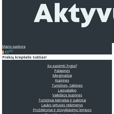
Mano paskyra
00
€0
0
Prekių krepšelis tuščias!
Ką pasiimti žygiui?
Palapinės
Miegmaišiai
Kuprinės
Turistinės, taktinės
Laisvalaikio
Vaikiškos kuprinės
Turistiniai kilimėliai ir paklotai
Lauko virtuvės reikmenys
Prožektoriai ir stovyklavimo lempos