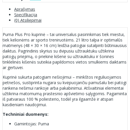
Aprašymas
Specifikacija
(0) Atsiliepimai
Puma Plus Pro kuprinė – tai universalus pasirinkimas tiek miestui,
tiek kelionėms ar sporto treniruotėms. 21 litro talpa ir optimalūs
matmenys (48 × 30 × 16 cm) leidžia patogiai sutalpinti būtiniausius
daiktus. Pagrindinis skyrius su dvipusiu užtrauktuku užtikrina
patogų priėjimą, o priekinė kišenė su užtrauktuku ir šoninės
tinklelinės kišenės suteikia papildomos vietos smulkiems daiktams
ar gertuvei.
Kuprinė sukurta patogiam nešiojimui – minkštos reguliuojamos
petnešos, sustiprinta nugara su kvėpuojančiu pamušalu bei patogi
rankena nešimui rankoje arba pakabinimui. Atšvaitiniai elementai
užtikrina matomumą prastesnio apšvietimo sąlygomis. Pagaminta
iš patvaraus 100 % poliesterio, todėl yra ilgaamžė ir atspari
kasdieniam naudojimui.
Techniniai duomenys:
Gamintojas: Puma