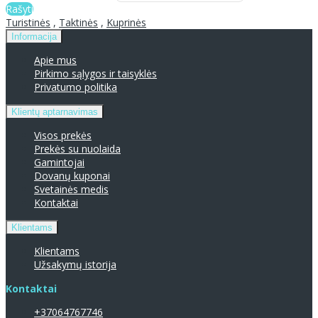
Rašyti
Turistinės
,
Taktinės
,
Kuprinės
Informacija
Apie mus
Pirkimo sąlygos ir taisyklės
Privatumo politika
Klientų aptarnavimas
Visos prekės
Prekės su nuolaida
Gamintojai
Dovanų kuponai
Svetainės medis
Kontaktai
Klientams
Klientams
Užsakymų istorija
Kontaktai
+37064767746