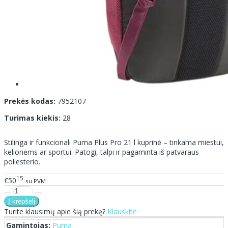
Prekės kodas:
7952107
Turimas kiekis:
28
Stilinga ir funkcionali Puma Plus Pro 21 l kuprinė – tinkama miestui,
kelionėms ar sportui. Patogi, talpi ir pagaminta iš patvaraus
poliesterio.
15
€50
su PVM
Turite klausimų apie šią prekę?
Klauskite
Gamintojas:
Puma