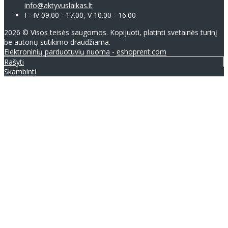
info@aktyvuslaikas.lt
I - IV 09.00 - 17.00, V 10.00 - 16.00
2026 © Visos teisės saugomos. Kopijuoti, platinti svetainės turinį
be autorių sutikimo draudžiama.
Elektroninių parduotuvių nuoma
-
eshoprent.com
Rašyti
Skambinti