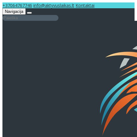
+37064767746
info@aktyvuslaikas.lt
Kontaktai
Navigacija