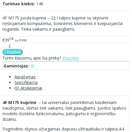
Turimas kiekis:
146
4F M175 juoda kuprinė – 22 l talpos kuprinė su skyriumi
nešiojamam kompiuteriui, šoninėmis kišenėmis ir kvėpuojančia
nugarėle. Tinka vaikams ir paaugliams.
58
€39
su PVM
Turite klausimų apie šią prekę?
Klauskite
Gamintojas:
4f
Aprašymas
Specifikacija
(0) Atsiliepimai
4F M175 kuprinė
– tai universalus pasirinkimas kasdieniam
naudojimui, skirtas tiek vaikams, tiek paaugliams. Juodos spalvos
modelis išsiskiria funkcionalumu, patogumu ir ergonomišku
dizainu.
Pagrindinis skyrius užsegamas dvipusiu užtrauktuku ir talpina A4