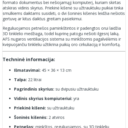
formato dokumentus bei nešiojamąjį kompiuterį, kuriam skirtas
atskiras vidinis skyrius. Priekinė kišenė su užtrauktuku puikiai tinka
smulkiems daiktams susidėti, o dvi šoninės kišenės leidžia nešiotis
gertuvę ar kitus daiktus greitam pasiekimui.
Reguliuojamos petnešos paminkštintos ir padengtos orui laidžia
3D tinklelio medžiaga, todėl kuprinę patogu nešioti ilgesnį laiką.
AFS nugaros ventiliacijos sistema su minkštomis pagalvėlėmis ir
kvėpuojančiu tinkleliu užtikrina puikią oro cirkuliaciją ir komfortą.
Techninė informacija:
Išmatavimai:
45 × 36 × 13 cm
Talpa:
22 litrai
Pagrindinis skyrius:
su dvipusiu užtrauktuku
Vidinis skyrius kompiuteriui:
yra
Priekinė kišenė:
su užtrauktuku
Šoninės kišenės:
2 atviros
Petnešos:
minkštos, reguliuojamos, su 3D tinkleliu