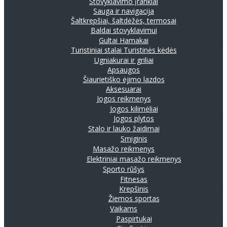
Stovyklavimo įrankiai
Sauga ir navigacija
Šaltkrepšiai, šaltdėžės, termosai
Baldai stovyklavimui
Gultai
Hamakai
Turistiniai stalai
Turistinės kėdės
Ugniakurai ir griliai
Apsaugos
Šiaurietiško ėjimo lazdos
Aksesuarai
Jogos reikmenys
Jogos kilimėliai
Jogos plytos
Stalo ir lauko žaidimai
Smiginis
Masažo reikmenys
Elektriniai masažo reikmenys
Sporto rūšys
Fitnesas
Krepšinis
Žiemos sportas
Vaikams
Paspirtukai