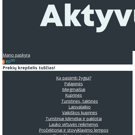
Mano paskyra
00
€0
0
Prekių krepšelis tuščias!
Ką pasiimti žygiui?
Palapinės
Miegmaišiai
Kuprinės
Turistinės, taktinės
Laisvalaikio
Vaikiškos kuprinės
Turistiniai kilimėliai ir paklotai
Lauko virtuvės reikmenys
Prožektoriai ir stovyklavimo lempos