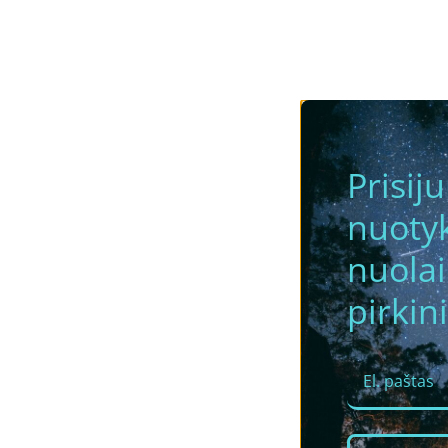
Prisij
nuotyk
nuola
pirkini