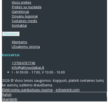
Visos prekės
Prekės su nuolaida
Gamintojai
Dovanų kuponai
Svetainės medis
Kontaktai
Klientams
Klientams
Užsakymų istorija
Kontaktai
+37064767746
info@aktyvuslaikas.lt
I - IV 09.00 - 17.00, V 10.00 - 16.00
2026 © Visos teisės saugomos. Kopijuoti, platinti svetainės turinį
be autorių sutikimo draudžiama.
Elektroninių parduotuvių nuoma
-
eshoprent.com
Rašyti
Skambinti