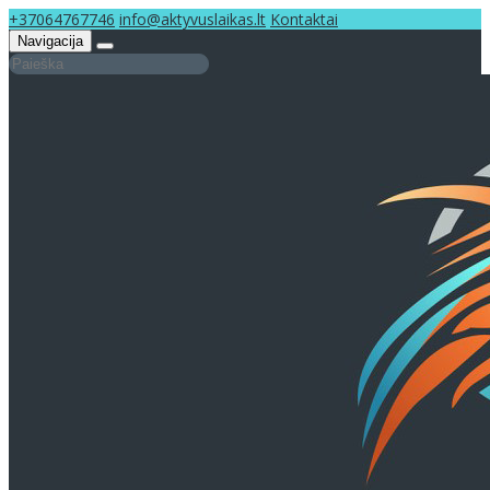
+37064767746
info@aktyvuslaikas.lt
Kontaktai
Navigacija