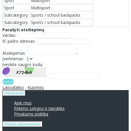
Sport
Multisport
Sport
Multisport
Subcategory
Sports / school backpacks
Subcategory
Sports / school backpacks
Parašyti atsiliepimą
Vardas:
El. pašto adresas:
Atsiliepimas:
Įvertinimas:
Įveskite saugos kodą:
Rašyti
Laisvalaikio
,
Kuprinės
Informacija
Apie mus
Pirkimo sąlygos ir taisyklės
Privatumo politika
Klientų aptarnavimas