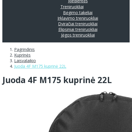
Riedlentės
Treniruokliai
Bėgimo takeliai
Irklavimo treniruokliai
Dviračiai treniruokliai
Elipsiniai treniruokliai
Jėgos treniruokliai
Pagrindinis
Kuprinės
Laisvalaikio
Juoda 4F M175 kuprinė 22L
Juoda 4F M175 kuprinė 22L