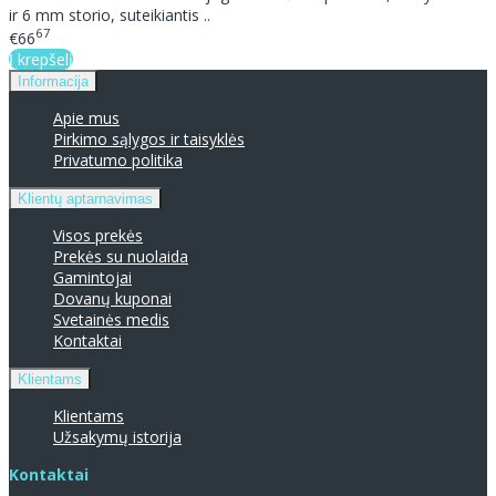
ir 6 mm storio, suteikiantis ..
67
€66
Į krepšelį
Informacija
Apie mus
Pirkimo sąlygos ir taisyklės
Privatumo politika
Klientų aptarnavimas
Visos prekės
Prekės su nuolaida
Gamintojai
Dovanų kuponai
Svetainės medis
Kontaktai
Klientams
Klientams
Užsakymų istorija
Kontaktai