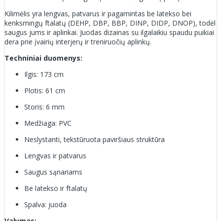
Kilimėlis yra lengvas, patvarus ir pagamintas be latekso bei
kenksmingų ftalatų (DEHP, DBP, BBP, DINP, DIDP, DNOP), todėl
saugus jums ir aplinkai. Juodas dizainas su ilgalaikiu spaudu puikiai
dera prie įvairių interjerų ir treniruočių aplinkų.
Techniniai duomenys:
Ilgis: 173 cm
Plotis: 61 cm
Storis: 6 mm
Medžiaga: PVC
Neslystanti, tekstūruota paviršiaus struktūra
Lengvas ir patvarus
Saugus sąnariams
Be latekso ir ftalatų
Spalva: juoda
Valymas: