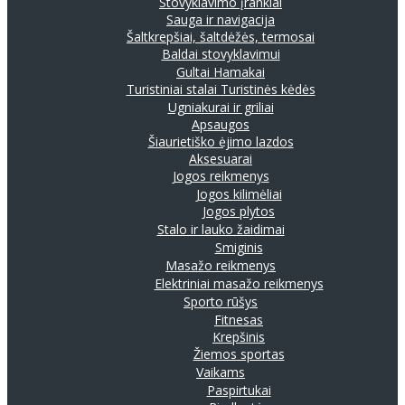
Stovyklavimo įrankiai
Sauga ir navigacija
Šaltkrepšiai, šaltdėžės, termosai
Baldai stovyklavimui
Gultai
Hamakai
Turistiniai stalai
Turistinės kėdės
Ugniakurai ir griliai
Apsaugos
Šiaurietiško ėjimo lazdos
Aksesuarai
Jogos reikmenys
Jogos kilimėliai
Jogos plytos
Stalo ir lauko žaidimai
Smiginis
Masažo reikmenys
Elektriniai masažo reikmenys
Sporto rūšys
Fitnesas
Krepšinis
Žiemos sportas
Vaikams
Paspirtukai