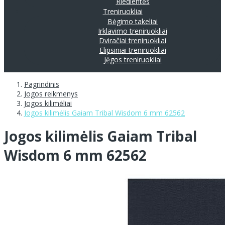
Riedlentės
Treniruokliai
Bėgimo takeliai
Irklavimo treniruokliai
Dviračiai treniruokliai
Elipsiniai treniruokliai
Jėgos treniruokliai
Pagrindinis
Jogos reikmenys
Jogos kilimėliai
Jogos kilimėlis Gaiam Tribal Wisdom 6 mm 62562
Jogos kilimėlis Gaiam Tribal
Wisdom 6 mm 62562