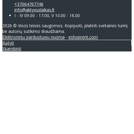
+37064767746
info@aktyvuslaikas.lt
I - IV 09.00 - 17.00, V 10.00 - 16.00
2026 © Visos teisės saugomos. Kopijuoti, platinti svetainės turinį
be autorių sutikimo draudžiama.
Elektroninių parduotuvių nuoma
-
eshoprent.com
Rašyti
Skambinti