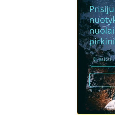
Prisij
nuotyk
nuola
pirkini