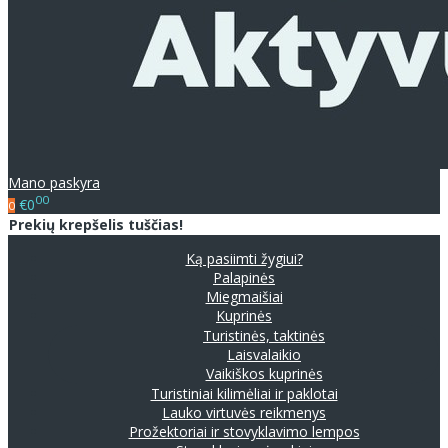
Mano paskyra
00
€0
0
Prekių krepšelis tuščias!
Ką pasiimti žygiui?
Palapinės
Miegmaišiai
Kuprinės
Turistinės, taktinės
Laisvalaikio
Vaikiškos kuprinės
Turistiniai kilimėliai ir paklotai
Lauko virtuvės reikmenys
Prožektoriai ir stovyklavimo lempos