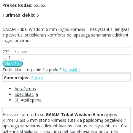
Prekės kodas:
62562
Turimas kiekis:
5
GAIAM Tribal Wisdom 6 mm jogos kilimėlis – neslystantis, lengvas
ir patvarus, suteikiantis komfortą bei apsaugą sąnariams atliekant
jogos pratimus.
53
€72
su PVM
Turite klausimų apie šią prekę?
Klauskite
Gamintojas:
Gaiam
Aprašymas
Specifikacija
(0) Atsiliepimai
Atraskite komfortą su
GAIAM Tribal Wisdom 6 mm
jogos
kilimėliu. Šis 6 mm storio kilimėlis suteikia papildomą pagalvėlę ir
apsaugą sąnariams atliekant įvairias asanas. Neslystanti tekstūra
užtikrina stabilumą ir saugumą net sudėtingiausių pozų metu.