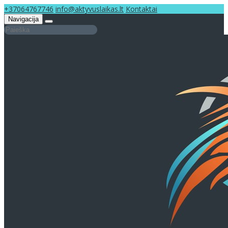
+37064767746
info@aktyvuslaikas.lt
Kontaktai
Navigacija