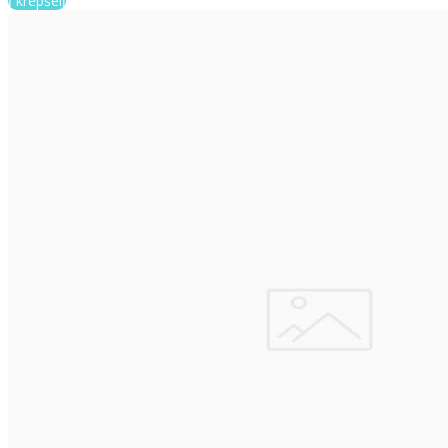
Į krepšelį