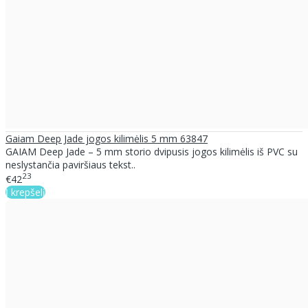
Gaiam Deep Jade jogos kilimėlis 5 mm 63847
GAIAM Deep Jade – 5 mm storio dvipusis jogos kilimėlis iš PVC su
neslystančia paviršiaus tekst..
23
€42
Į krepšelį