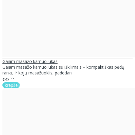
Gaiam masažo kamuoliukas
Gaiam masažo kamuoliukas su iškilimais – kompaktiškas pėdų,
rankų ir kojų masažuoklis, padedan..
55
€43
Į krepšelį