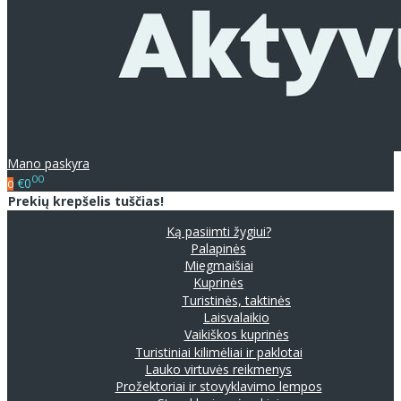
Mano paskyra
00
€0
0
Prekių krepšelis tuščias!
Ką pasiimti žygiui?
Palapinės
Miegmaišiai
Kuprinės
Turistinės, taktinės
Laisvalaikio
Vaikiškos kuprinės
Turistiniai kilimėliai ir paklotai
Lauko virtuvės reikmenys
Prožektoriai ir stovyklavimo lempos