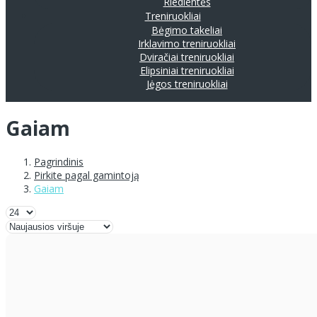
Riedlentės
Treniruokliai
Bėgimo takeliai
Irklavimo treniruokliai
Dviračiai treniruokliai
Elipsiniai treniruokliai
Jėgos treniruokliai
Gaiam
Pagrindinis
Pirkite pagal gamintoją
Gaiam