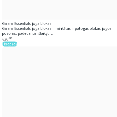
Gaiam Essentials joga blokas
Gaiam Essentials joga blokas – minkštas ir patogus blokas jogos
pozoms, padedantis išlaikyti t..
38
€26
Į krepšelį