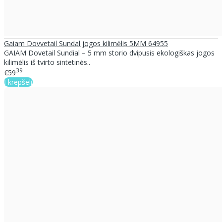
Gaiam Dovvetail Sundal jogos kilimėlis 5MM 64955
GAIAM Dovetail Sundial – 5 mm storio dvipusis ekologiškas jogos
kilimėlis iš tvirto sintetinės..
39
€59
Į krepšelį