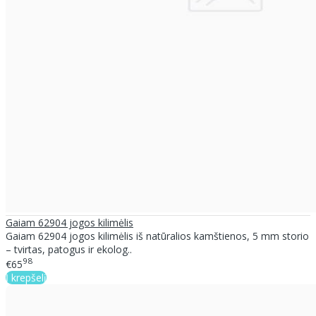
Gaiam 62904 jogos kilimėlis
Gaiam 62904 jogos kilimėlis iš natūralios kamštienos, 5 mm storio
– tvirtas, patogus ir ekolog..
98
€65
Į krepšelį