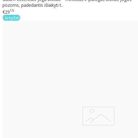
pozoms, padedantis išlaikyti t..
15
€29
Į krepšelį