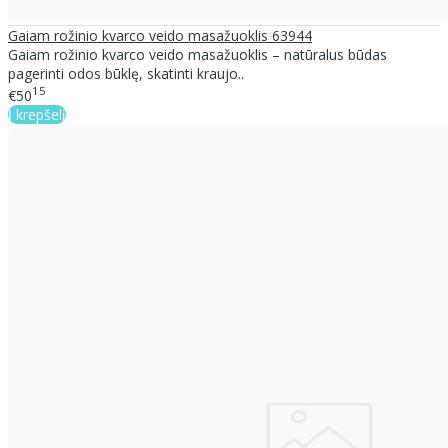
Gaiam rožinio kvarco veido masažuoklis 63944
Gaiam rožinio kvarco veido masažuoklis – natūralus būdas
pagerinti odos būklę, skatinti kraujo..
15
€50
Į krepšelį