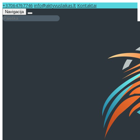
+37064767746
info@aktyvuslaikas.lt
Kontaktai
Navigacija