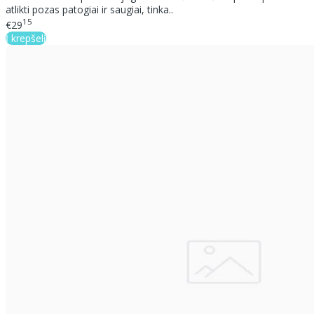
atlikti pozas patogiai ir saugiai, tinka..
15
€29
Į krepšelį