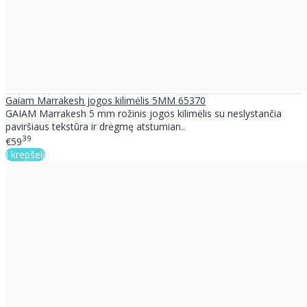
Gaiam Marrakesh jogos kilimėlis 5MM 65370
GAIAM Marrakesh 5 mm rožinis jogos kilimėlis su neslystančia
paviršiaus tekstūra ir drėgmę atstumian..
39
€59
Į krepšelį