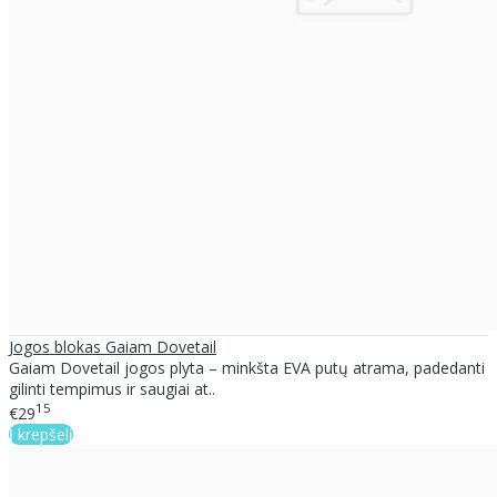
Jogos blokas Gaiam Dovetail
Gaiam Dovetail jogos plyta – minkšta EVA putų atrama, padedanti
gilinti tempimus ir saugiai at..
15
€29
Į krepšelį