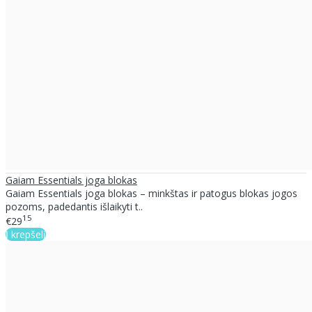
Gaiam Essentials joga blokas
Gaiam Essentials joga blokas – minkštas ir patogus blokas jogos
pozoms, padedantis išlaikyti t..
15
€29
Į krepšelį