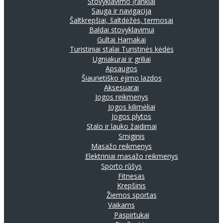
Stovyklavimo įrankiai
Sauga ir navigacija
Šaltkrepšiai, šaltdėžės, termosai
Baldai stovyklavimui
Gultai
Hamakai
Turistiniai stalai
Turistinės kėdės
Ugniakurai ir griliai
Apsaugos
Šiaurietiško ėjimo lazdos
Aksesuarai
Jogos reikmenys
Jogos kilimėliai
Jogos plytos
Stalo ir lauko žaidimai
Smiginis
Masažo reikmenys
Elektriniai masažo reikmenys
Sporto rūšys
Fitnesas
Krepšinis
Žiemos sportas
Vaikams
Paspirtukai