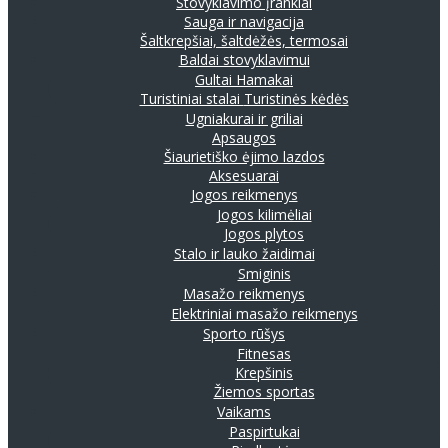
Stovyklavimo įrankiai
Sauga ir navigacija
Šaltkrepšiai, šaltdėžės, termosai
Baldai stovyklavimui
Gultai
Hamakai
Turistiniai stalai
Turistinės kėdės
Ugniakurai ir griliai
Apsaugos
Šiaurietiško ėjimo lazdos
Aksesuarai
Jogos reikmenys
Jogos kilimėliai
Jogos plytos
Stalo ir lauko žaidimai
Smiginis
Masažo reikmenys
Elektriniai masažo reikmenys
Sporto rūšys
Fitnesas
Krepšinis
Žiemos sportas
Vaikams
Paspirtukai