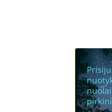
Prisij
nuotyk
nuola
pirkini