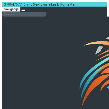
+37064767746
info@aktyvuslaikas.lt
Kontaktai
Navigacija