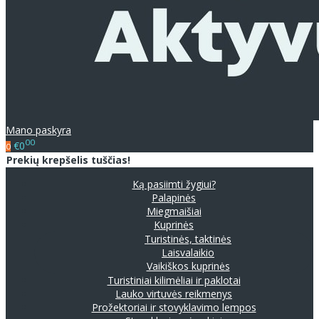
Mano paskyra
00
€0
0
Prekių krepšelis tuščias!
Ką pasiimti žygiui?
Palapinės
Miegmaišiai
Kuprinės
Turistinės, taktinės
Laisvalaikio
Vaikiškos kuprinės
Turistiniai kilimėliai ir paklotai
Lauko virtuvės reikmenys
Prožektoriai ir stovyklavimo lempos