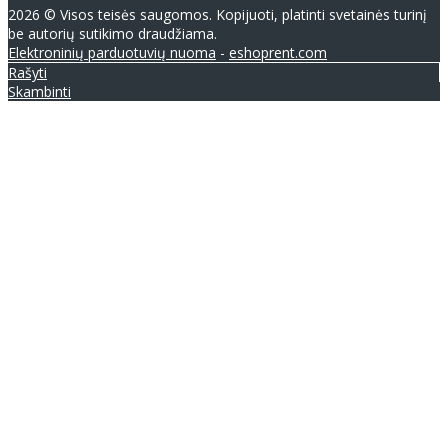
2026 © Visos teisės saugomos. Kopijuoti, platinti svetainės turinį
be autorių sutikimo draudžiama.
Elektroninių parduotuvių nuoma
-
eshoprent.com
Rašyti
Skambinti