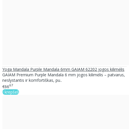
Yoga Mandala Purple Mandala 6mm GAIAM 62202 jogos kilimėlis
GAIAM Premium Purple Mandala 6 mm jogos kilimėlis – patvarus,
neslystantis ir komfortiškas, pu..
67
€66
Į krepšelį