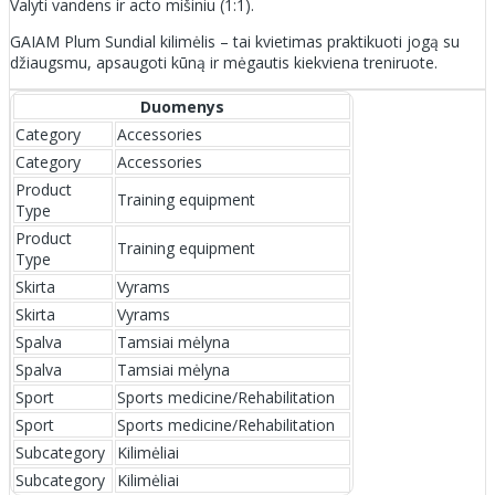
Valyti vandens ir acto mišiniu (1:1).
GAIAM Plum Sundial kilimėlis – tai kvietimas praktikuoti jogą su
džiaugsmu, apsaugoti kūną ir mėgautis kiekviena treniruote.
Duomenys
Category
Accessories
Category
Accessories
Product
Training equipment
Type
Product
Training equipment
Type
Skirta
Vyrams
Skirta
Vyrams
Spalva
Tamsiai mėlyna
Spalva
Tamsiai mėlyna
Sport
Sports medicine/Rehabilitation
Sport
Sports medicine/Rehabilitation
Subcategory
Kilimėliai
Subcategory
Kilimėliai