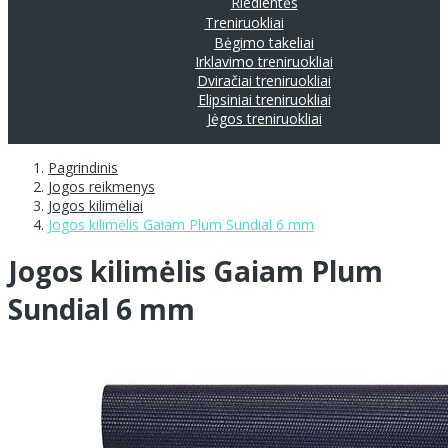
Riedlentės
Treniruokliai
Bėgimo takeliai
Irklavimo treniruokliai
Dviračiai treniruokliai
Elipsiniai treniruokliai
Jėgos treniruokliai
Pagrindinis
Jogos reikmenys
Jogos kilimėliai
Jogos kilimėlis Gaiam Plum Sundial 6 mm
Jogos kilimėlis Gaiam Plum
Sundial 6 mm