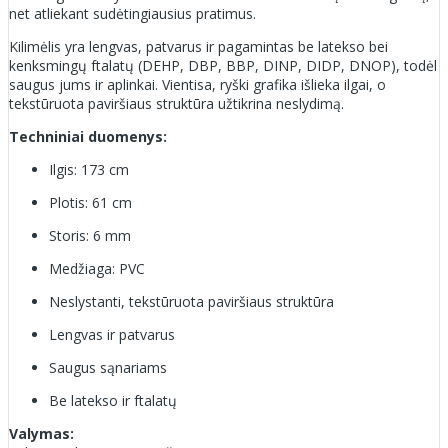
net atliekant sudėtingiausius pratimus.
Kilimėlis yra lengvas, patvarus ir pagamintas be latekso bei
kenksmingų ftalatų (DEHP, DBP, BBP, DINP, DIDP, DNOP), todėl
saugus jums ir aplinkai. Vientisa, ryški grafika išlieka ilgai, o
tekstūruota paviršiaus struktūra užtikrina neslydimą.
Techniniai duomenys:
Ilgis: 173 cm
Plotis: 61 cm
Storis: 6 mm
Medžiaga: PVC
Neslystanti, tekstūruota paviršiaus struktūra
Lengvas ir patvarus
Saugus sąnariams
Be latekso ir ftalatų
Valymas: