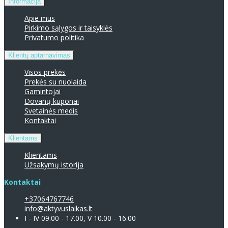
Informacija
Apie mus
Pirkimo sąlygos ir taisyklės
Privatumo politika
Klientų aptarnavimas
Visos prekės
Prekės su nuolaida
Gamintojai
Dovanų kuponai
Svetainės medis
Kontaktai
Klientams
Klientams
Užsakymų istorija
Kontaktai
+37064767746
info@aktyvuslaikas.lt
I - IV 09.00 - 17.00, V 10.00 - 16.00