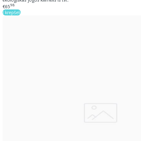
98
€65
Į krepšelį