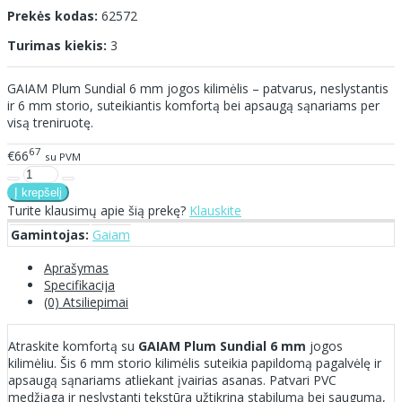
Prekės kodas:
62572
Turimas kiekis:
3
GAIAM Plum Sundial 6 mm jogos kilimėlis – patvarus, neslystantis
ir 6 mm storio, suteikiantis komfortą bei apsaugą sąnariams per
visą treniruotę.
67
€66
su PVM
Turite klausimų apie šią prekę?
Klauskite
Gamintojas:
Gaiam
Aprašymas
Specifikacija
(0) Atsiliepimai
Atraskite komfortą su
GAIAM Plum Sundial 6 mm
jogos
kilimėliu. Šis 6 mm storio kilimėlis suteikia papildomą pagalvėlę ir
apsaugą sąnariams atliekant įvairias asanas. Patvari PVC
medžiaga ir neslystanti tekstūra užtikrina stabilumą bei saugumą,