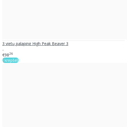
3 vietų palapinė High Peak Beaver 3
..
26
€98
Į krepšelį