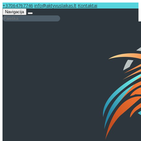
+37064767746
info@aktyvuslaikas.lt
Kontaktai
Navigacija