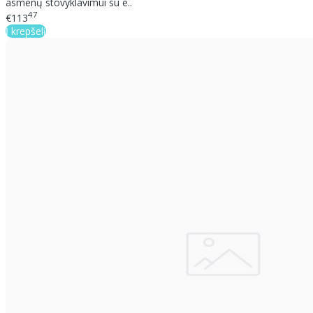
asmenų stovyklavimui su e..
47
€113
Į krepšelį