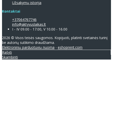
Užsakymų istorija
Kontaktai
+37064767746
info@aktyvuslaikas.lt
I - IV 09.00 - 17.00, V 10.00 - 16.00
2026 © Visos teisės saugomos. Kopijuoti, platinti svetainės turinį
be autorių sutikimo draudžiama.
Elektroninių parduotuvių nuoma
-
eshoprent.com
Rašyti
Skambinti