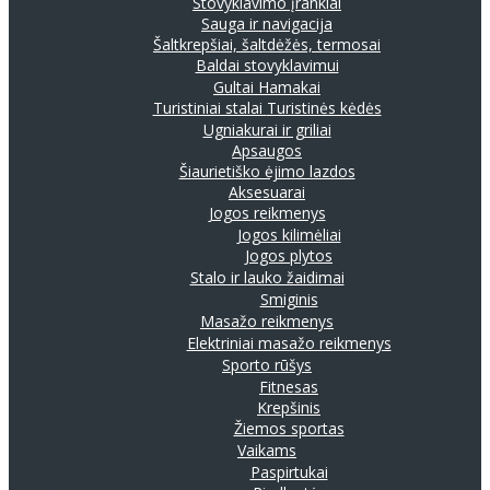
Stovyklavimo įrankiai
Sauga ir navigacija
Šaltkrepšiai, šaltdėžės, termosai
Baldai stovyklavimui
Gultai
Hamakai
Turistiniai stalai
Turistinės kėdės
Ugniakurai ir griliai
Apsaugos
Šiaurietiško ėjimo lazdos
Aksesuarai
Jogos reikmenys
Jogos kilimėliai
Jogos plytos
Stalo ir lauko žaidimai
Smiginis
Masažo reikmenys
Elektriniai masažo reikmenys
Sporto rūšys
Fitnesas
Krepšinis
Žiemos sportas
Vaikams
Paspirtukai