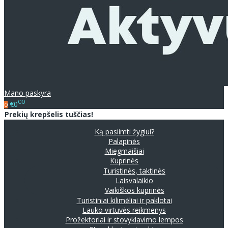
Mano paskyra
00
€0
0
Prekių krepšelis tuščias!
Ką pasiimti žygiui?
Palapinės
Miegmaišiai
Kuprinės
Turistinės, taktinės
Laisvalaikio
Vaikiškos kuprinės
Turistiniai kilimėliai ir paklotai
Lauko virtuvės reikmenys
Prožektoriai ir stovyklavimo lempos