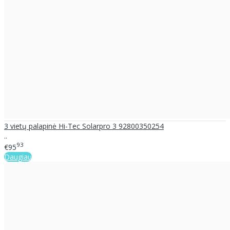
3 vietų palapinė Hi-Tec Solarpro 3 92800350254
..
93
€95
Daugiau