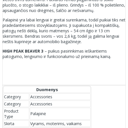
pluošto, o stogo laikikliai – iš plieno. Grindys – iš 100 % polietileno,
apsaugančios nuo drėgmės, šalčio ar nešvarumų.
Palapinė yra labai lengvai ir greitai surenkama, todėl puikiai tiks net
pradedantiesiems stovyklautojams. Ji supakuota į kompaktišką,
patogų nešti dėklą, kurio matmenys – 54 cm ilgio ir 13 cm
skersmens. Bendras svoris – vos 2,6 kg, todėl ją galima lengvai
neštis kuprinėje ar automobilio bagažinėje.
HIGH PEAK BEAVER 3
– puikus pasirinkimas ieškantiems
patogumo, lengvumo ir funkcionalumo už prieinamą kainą.
Duomenys
Category
Accessories
Category
Accessories
Product
Palapinė
Type
Skirta
Vyrams, moterims, vaikams