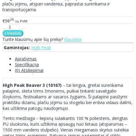
plačiu įėjimu, atspari vandeniui, paprastai surenkama ir
transportuojama.
26
€98
su PVM
Turite klausimų apie šią prekę?
Klauskite
Gamintojas:
High Peak
Aprašymas
Specifikacija
(0) Atsiliepimai
High Peak Beaver 3 (10167)
– tai lengva, greitai surenkama
palapinė, skirta trims žmonėms, puikiai tinkanti savaitgalio
išvykoms, festivaliams ar vasaros žygiams. Ši palapinė pasižymi
praktišku dizainu, plačiu įėjimu su stogeliu bei erdvia vidaus dalimi,
kas užtikrina patogų naudojimąsi.
Tento medžiaga – liepsną sulaikantis 100 % poliesteris, dengtas
PU sluoksniu, kuris užtikrina apsaugą nuo lietaus (atsparumas –
1500 mm vandens stulpelio). Vienas miegamasis skyrius suteikia
vietos trims asmenims. Patvarus rėmas pagamintas iš stiklo