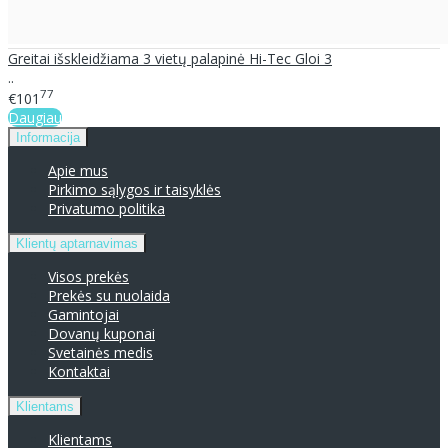
Greitai išskleidžiama 3 vietų palapinė Hi-Tec Gloi 3
..
77
€101
Daugiau
Informacija
Apie mus
Pirkimo sąlygos ir taisyklės
Privatumo politika
Klientų aptarnavimas
Visos prekės
Prekės su nuolaida
Gamintojai
Dovanų kuponai
Svetainės medis
Kontaktai
Klientams
Klientams