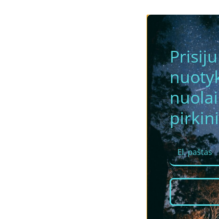
Prisij
nuotyk
nuola
pirkini