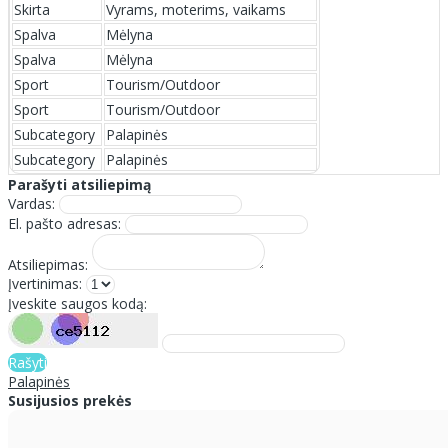
Skirta
Vyrams, moterims, vaikams
Spalva
Mėlyna
Spalva
Mėlyna
Sport
Tourism/Outdoor
Sport
Tourism/Outdoor
Subcategory
Palapinės
Subcategory
Palapinės
Parašyti atsiliepimą
Vardas:
El. pašto adresas:
Atsiliepimas:
Įvertinimas:
Įveskite saugos kodą:
Rašyti
Palapinės
Susijusios prekės