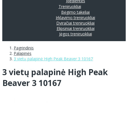
Riedlentės
Treniruokliai
Bėgimo takeliai
Irklavimo treniruokliai
Dviračiai treniruokliai
Elipsiniai treniruokliai
Jėgos treniruokliai
Pagrindinis
Palapinės
3 vietų palapinė High Peak Beaver 3 10167
3 vietų palapinė High Peak
Beaver 3 10167