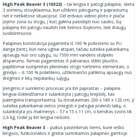
High Peak Beaver 3 (10322)
– tai lengva ir patogi palapinė, skirta
3 asmenų stovyklavimui, kuri užtikrins patogumą ir paprastumą
net ir netikėtose situacijose. Dėl erdvaus vidinio ploto ir plačia
įėjimo zona su stogu, į kurį galima pasislėpti nuo saulės, šią
palapinę itin patogu naudoti tiek šeimos išvykoms, tiek draugų
susibūrimuose.
Palapinės konstrukcija pagaminta iš 100 % poliesterio su PU
danga (tent), kuri nėra ugniai atspari, tačiau suteikia pakankamą
apsaugą nuo oro sąlygų, su 1500 mm vandens stulpelio
atsparumu. Rėmas pagamintas iš patvaraus stiklo pluošto,
papildomai sustiprintas plieniniais stogo tvirtinimo elementais, o
grindys – iš 100 % polietileno, užtikrinančio patikimą apsaugą nuo
drėgmės ir kitų nepalankių sąlygų.
Įrengimo ir surinkimo procesas yra itin paprastas – palapinė
lengvai išskleidžiama ir sulankstyta į patogų krepšelį, kas
palengvina transportavimą. Su išmatavimais 200 x 180 x 120 cm, ji
suteikia pakankamai vietos įmiegoti ir patogiai praleisti laiką, o
sulankstyta jos matmenys – 57 x 15 x 11 cm, o bendras svoris tik
2,6 kg, todėl ją itin lengva nešiotis.
High Peak Beaver 3
– puikus pasirinkimas tiems, kurie ieško
lengvos, funkcionalios ir greitai surenkamos palapinės gamtoje.