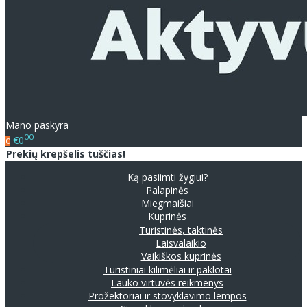
Mano paskyra
00
€0
0
Prekių krepšelis tuščias!
Ką pasiimti žygiui?
Palapinės
Miegmaišiai
Kuprinės
Turistinės, taktinės
Laisvalaikio
Vaikiškos kuprinės
Turistiniai kilimėliai ir paklotai
Lauko virtuvės reikmenys
Prožektoriai ir stovyklavimo lempos