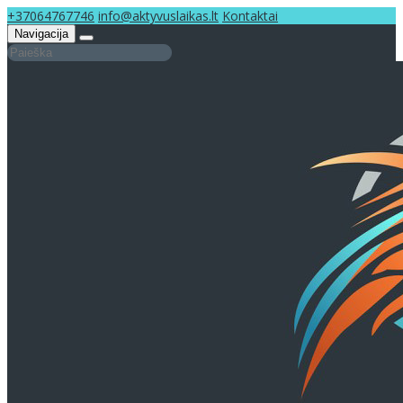
+37064767746
info@aktyvuslaikas.lt
Kontaktai
Navigacija