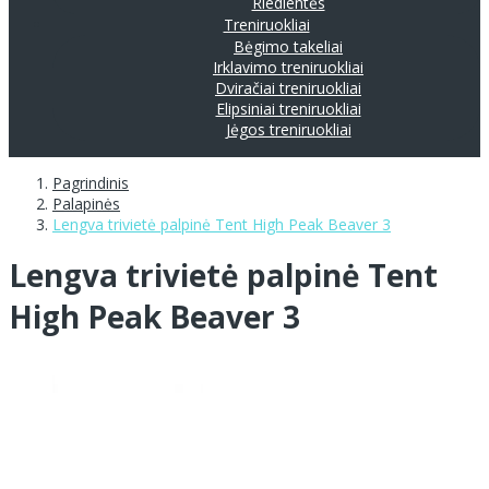
Riedlentės
Treniruokliai
Bėgimo takeliai
Irklavimo treniruokliai
Dviračiai treniruokliai
Elipsiniai treniruokliai
Jėgos treniruokliai
Pagrindinis
Palapinės
Lengva trivietė palpinė Tent High Peak Beaver 3
Lengva trivietė palpinė Tent
High Peak Beaver 3