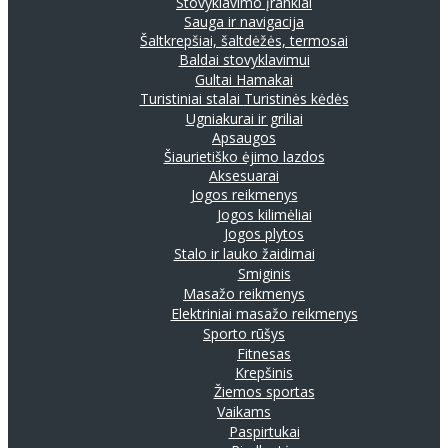
Stovyklavimo įrankiai
Sauga ir navigacija
Šaltkrepšiai, šaltdėžės, termosai
Baldai stovyklavimui
Gultai
Hamakai
Turistiniai stalai
Turistinės kėdės
Ugniakurai ir griliai
Apsaugos
Šiaurietiško ėjimo lazdos
Aksesuarai
Jogos reikmenys
Jogos kilimėliai
Jogos plytos
Stalo ir lauko žaidimai
Smiginis
Masažo reikmenys
Elektriniai masažo reikmenys
Sporto rūšys
Fitnesas
Krepšinis
Žiemos sportas
Vaikams
Paspirtukai