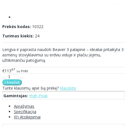
Prekės kodas:
10322
Turimas kiekis:
24
Lengva ir paprasta naudoti Beaver 3 palapinė – idealiai pritaikyta 3
asmenų stovyklavimui su erdviu viduje ir plačiu įėjimu,
užtikrinančiu patogumą.
47
€113
su PVM
Turite klausimų apie šią prekę?
Klauskite
Gamintojas:
High Peak
Aprašymas
Specifikacija
(0) Atsiliepimai