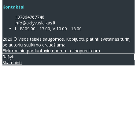
Kontaktai
+37064767746
info@aktyvuslaikas.lt
I - IV 09.00 - 17.00, V 10.00 - 16.00
2026 © Visos teisės saugomos. Kopijuoti, platinti svetainės turinį
be autorių sutikimo draudžiama.
Elektroninių parduotuvių nuoma
-
eshoprent.com
Rašyti
Skambinti