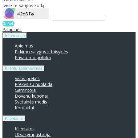
Įveskite saugos kodą:
Rašyti
Palapinės
Informacija
Apie mus
Pirkimo sąlygos ir taisyklės
Privatumo politika
Klientų aptarnavimas
Visos prekės
Prekės su nuolaida
Gamintojai
Dovanų kuponai
Svetainės medis
Kontaktai
Klientams
Klientams
Užsakymų istorija