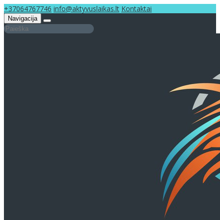
+37064767746
info@aktyvuslaikas.lt
Kontaktai
Navigacija