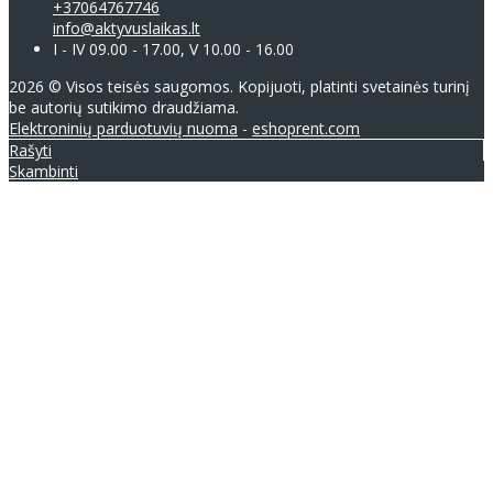
+37064767746
info@aktyvuslaikas.lt
I - IV 09.00 - 17.00, V 10.00 - 16.00
2026 © Visos teisės saugomos. Kopijuoti, platinti svetainės turinį
be autorių sutikimo draudžiama.
Elektroninių parduotuvių nuoma
-
eshoprent.com
Rašyti
Skambinti