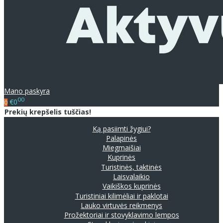
Mano paskyra
00
€0
0
Prekių krepšelis tuščias!
Ką pasiimti žygiui?
Palapinės
Miegmaišiai
Kuprinės
Turistinės, taktinės
Laisvalaikio
Vaikiškos kuprinės
Turistiniai kilimėliai ir paklotai
Lauko virtuvės reikmenys
Prožektoriai ir stovyklavimo lempos