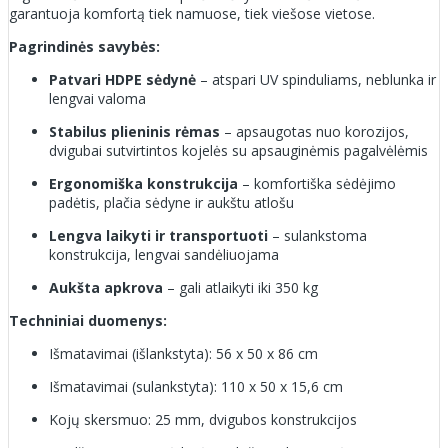
garantuoja komfortą tiek namuose, tiek viešose vietose.
Pagrindinės savybės:
Patvari HDPE sėdynė
– atspari UV spinduliams, neblunka ir
lengvai valoma
Stabilus plieninis rėmas
– apsaugotas nuo korozijos,
dvigubai sutvirtintos kojelės su apsauginėmis pagalvėlėmis
Ergonomiška konstrukcija
– komfortiška sėdėjimo
padėtis, plačia sėdyne ir aukštu atlošu
Lengva laikyti ir transportuoti
– sulankstoma
konstrukcija, lengvai sandėliuojama
Aukšta apkrova
– gali atlaikyti iki 350 kg
Techniniai duomenys:
Išmatavimai (išlankstyta): 56 x 50 x 86 cm
Išmatavimai (sulankstyta): 110 x 50 x 15,6 cm
Kojų skersmuo: 25 mm, dvigubos konstrukcijos