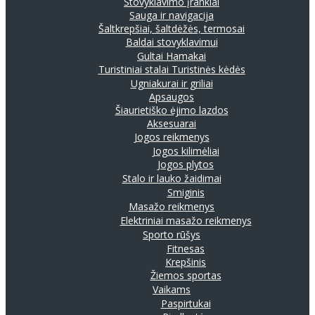
Stovyklavimo įrankiai
Sauga ir navigacija
Šaltkrepšiai, šaltdėžės, termosai
Baldai stovyklavimui
Gultai
Hamakai
Turistiniai stalai
Turistinės kėdės
Ugniakurai ir griliai
Apsaugos
Šiaurietiško ėjimo lazdos
Aksesuarai
Jogos reikmenys
Jogos kilimėliai
Jogos plytos
Stalo ir lauko žaidimai
Smiginis
Masažo reikmenys
Elektriniai masažo reikmenys
Sporto rūšys
Fitnesas
Krepšinis
Žiemos sportas
Vaikams
Paspirtukai