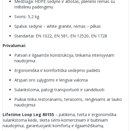
Medžiaga: HDPE sėdynė ir atlošas, plieninis rėmas su
milteliniu padengimu
Svoris: 5,2 kg
Spalva: sėdynė – white granite, rėmas – pilkas
Standartai: EN 1022, EN 581, EN 12520, EN 1728
Privalumai:
Patvari ir ilgaamžė konstrukcija, tinkama intensyviam
naudojimui
Ergonomiška ir komfortiška sėdėjimo padėtis
Atspari oro sąlygoms ir lengvai valoma
Sulankstoma, patogi transportuoti ir sandėliuoti
Puikiai tinka restoranams, terasoms, renginiams ar lauko
naudojimui
Lifetime Loop Leg 80155
– patikima, tvirta ir ergonomiška
sulankstoma kėdė, skirta semi-komerciniam ir buitiniam
naudojimui, garantuojanti komfortą ir ilgaamžiškumą.