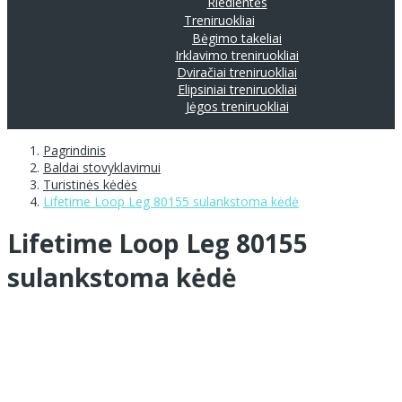
Riedlentės
Treniruokliai
Bėgimo takeliai
Irklavimo treniruokliai
Dviračiai treniruokliai
Elipsiniai treniruokliai
Jėgos treniruokliai
Pagrindinis
Baldai stovyklavimui
Turistinės kėdės
Lifetime Loop Leg 80155 sulankstoma kėdė
Lifetime Loop Leg 80155
sulankstoma kėdė