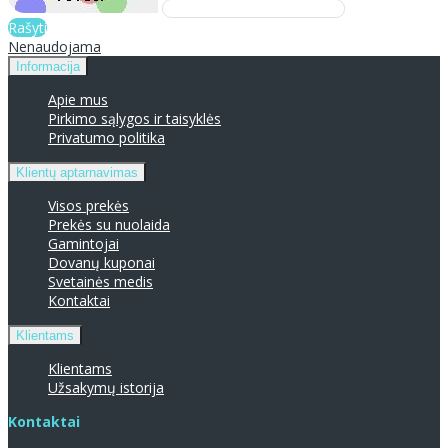
Rašyti
Nenaudojama
Informacija
Apie mus
Pirkimo sąlygos ir taisyklės
Privatumo politika
Klientų aptarnavimas
Visos prekės
Prekės su nuolaida
Gamintojai
Dovanų kuponai
Svetainės medis
Kontaktai
Klientams
Klientams
Užsakymų istorija
Kontaktai