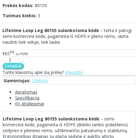
Prekės kodas:
80155
Turimas kiekis:
5
Lifetime Loop Leg 80155 sulankstoma kėdė
– tvirta ir patogi
semi-komercinė kėdė, pagaminta iš HDPE ir plieno rėmo, skirta
naudoti tiek viduje, tiek lauke.
98
€65
su PVM
Turite klausimų apie šią prekę?
Klauskite
Gamintojas:
Lifetime
Aprašymas
Specifikacija
(0) Atsiliepimai
Lifetime Loop Leg 80155 sulankstoma kėdė
– semi-
komercinė kėdė, pagaminta iš HDPE (didelio tankio polietileno)
sėdynės ir plieninio rėmo, užtikrinančio patvarumą ir stabilumą.
Ergonomiškas dizainas su plačia sėdyne ir aukštu atlošu