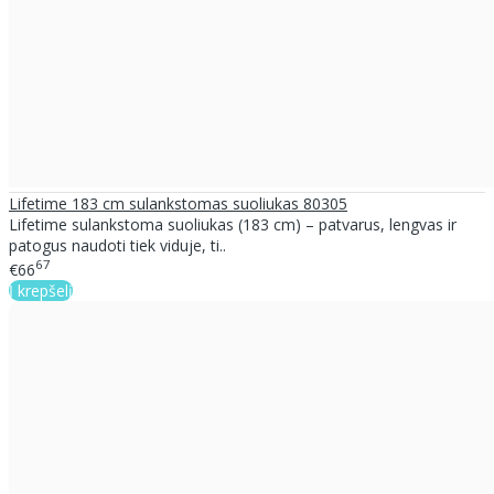
Lifetime 183 cm sulankstomas suoliukas 80305
Lifetime sulankstoma suoliukas (183 cm) – patvarus, lengvas ir
patogus naudoti tiek viduje, ti..
67
€66
Į krepšelį