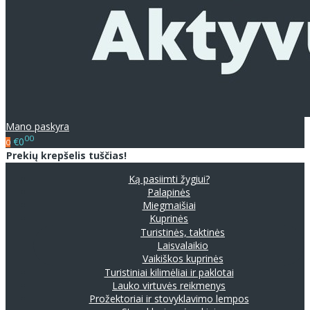
Mano paskyra
00
€0
0
Prekių krepšelis tuščias!
Ką pasiimti žygiui?
Palapinės
Miegmaišiai
Kuprinės
Turistinės, taktinės
Laisvalaikio
Vaikiškos kuprinės
Turistiniai kilimėliai ir paklotai
Lauko virtuvės reikmenys
Prožektoriai ir stovyklavimo lempos