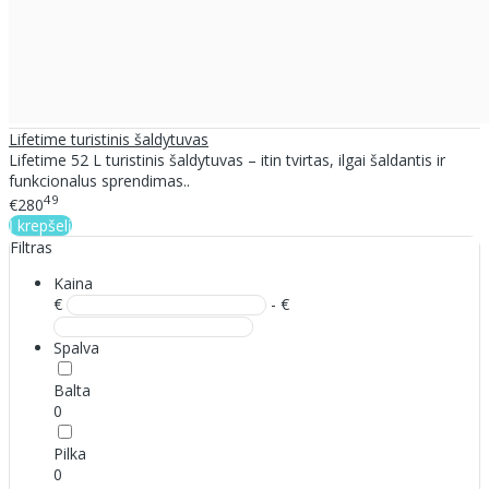
Lifetime turistinis šaldytuvas
Lifetime 52 L turistinis šaldytuvas – itin tvirtas, ilgai šaldantis ir
funkcionalus sprendimas..
49
€280
Į krepšelį
Filtras
Kaina
€
- €
Spalva
Balta
0
Pilka
0