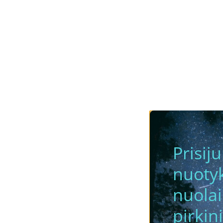
Prisij
nuotyk
nuola
pirkini