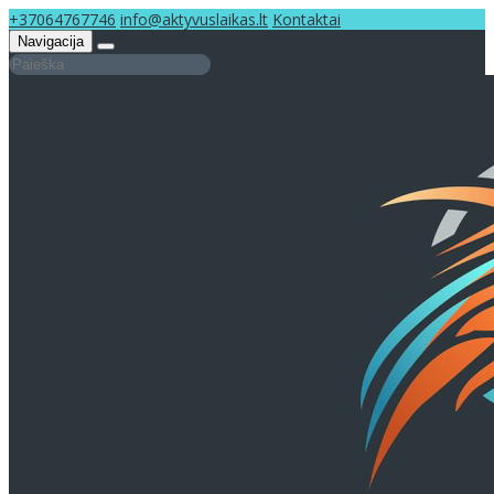
+37064767746
info@aktyvuslaikas.lt
Kontaktai
Navigacija