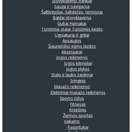
Stovyklavimo įrankiai
Sauga ir navigacija
Šaltkrepšiai, šaltdėžės, termosai
Baldai stovyklavimui
Gultai
Hamakai
Turistiniai stalai
Turistinės kėdės
Ugniakurai ir griliai
Apsaugos
Šiaurietiško ėjimo lazdos
Aksesuarai
Jogos reikmenys
Jogos kilimėliai
Jogos plytos
Stalo ir lauko žaidimai
Smiginis
Masažo reikmenys
Elektriniai masažo reikmenys
Sporto rūšys
Fitnesas
Krepšinis
Žiemos sportas
Vaikams
Paspirtukai