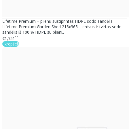
Lifetime Premium – plienu sustiprintas HDPE sodo sandėlis
Lifetime Premium Garden Shed 213x365 – erdvus ir tvirtas sodo
sandėlis iš 100 % HDPE su plieni..
11
€1,751
Į krepšelį