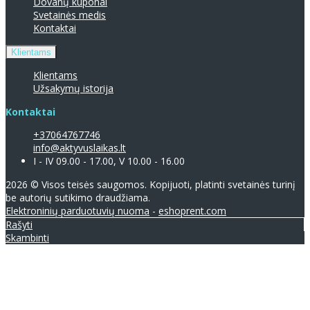
Dovanų kuponai
Svetainės medis
Kontaktai
Klientams
Klientams
Užsakymų istorija
Kontaktai
+37064767746
info@aktyvuslaikas.lt
I - IV 09.00 - 17.00, V 10.00 - 16.00
2026 © Visos teisės saugomos. Kopijuoti, platinti svetainės turinį
be autorių sutikimo draudžiama.
Elektroninių parduotuvių nuoma
-
eshoprent.com
Rašyti
Skambinti