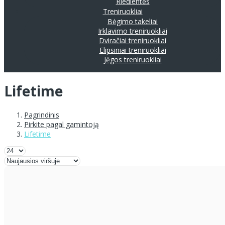
Riedlentės
Treniruokliai
Bėgimo takeliai
Irklavimo treniruokliai
Dviračiai treniruokliai
Elipsiniai treniruokliai
Jėgos treniruokliai
Lifetime
Pagrindinis
Pirkite pagal gamintoją
Lifetime