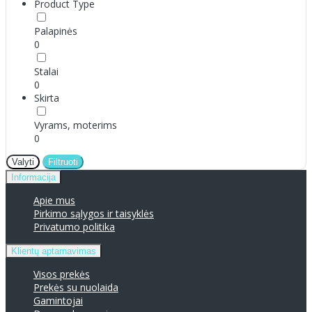
Product Type
Palapinės
0
Stalai
0
Skirta
Vyrams, moterims
0
Valyti
Filtruoti
Informacija
Apie mus
Pirkimo sąlygos ir taisyklės
Privatumo politika
Klientų aptarnavimas
Visos prekės
Prekės su nuolaida
Gamintojai