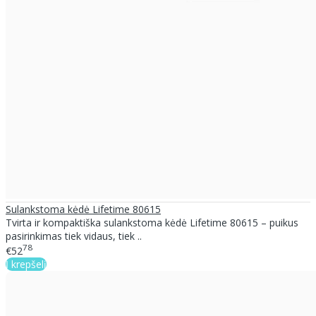
Sulankstoma kėdė Lifetime 80615
Tvirta ir kompaktiška sulankstoma kėdė Lifetime 80615 – puikus
pasirinkimas tiek vidaus, tiek ..
78
€52
Į krepšelį