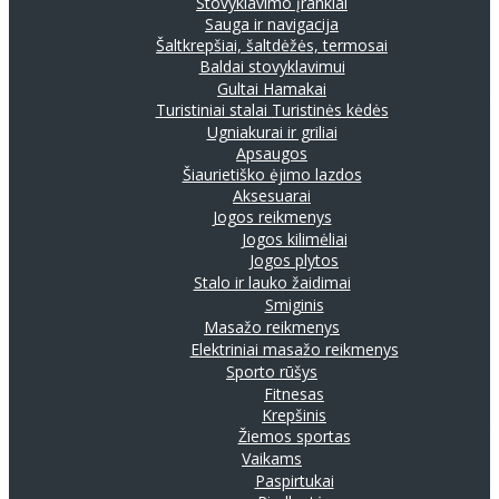
Stovyklavimo įrankiai
Sauga ir navigacija
Šaltkrepšiai, šaltdėžės, termosai
Baldai stovyklavimui
Gultai
Hamakai
Turistiniai stalai
Turistinės kėdės
Ugniakurai ir griliai
Apsaugos
Šiaurietiško ėjimo lazdos
Aksesuarai
Jogos reikmenys
Jogos kilimėliai
Jogos plytos
Stalo ir lauko žaidimai
Smiginis
Masažo reikmenys
Elektriniai masažo reikmenys
Sporto rūšys
Fitnesas
Krepšinis
Žiemos sportas
Vaikams
Paspirtukai