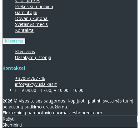
Visos prekės
Prekės su nuolaida
Gamintojai
Dovanų kuponai
Svetainės medis
Kontaktai
Klientams
Klientams
Užsakymų istorija
Kontaktai
+37064767746
info@aktyvuslaikas.lt
I - IV 09.00 - 17.00, V 10.00 - 16.00
2026 © Visos teisės saugomos. Kopijuoti, platinti svetainės turinį
be autorių sutikimo draudžiama.
Elektroninių parduotuvių nuoma
-
eshoprent.com
Rašyti
Skambinti