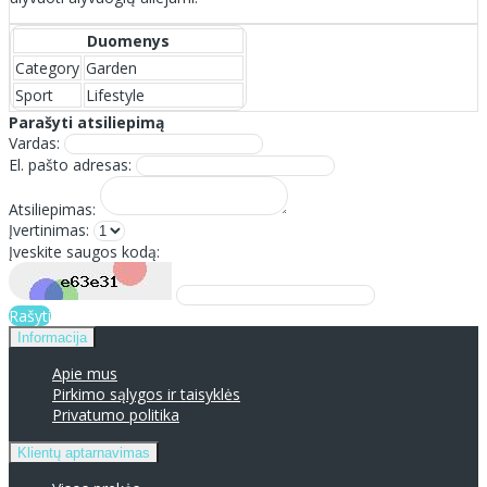
Duomenys
Category
Garden
Sport
Lifestyle
Parašyti atsiliepimą
Vardas:
El. pašto adresas:
Atsiliepimas:
Įvertinimas:
Įveskite saugos kodą:
Rašyti
Informacija
Apie mus
Pirkimo sąlygos ir taisyklės
Privatumo politika
Klientų aptarnavimas