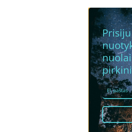
Prisij
nuotyk
nuola
pirkini