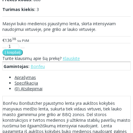
Turimas kiekis:
3
Masyvi buko medienos pjaustymo lenta, skirta intensyviam
naudojimui virtuvėje, prie grilio ar lauko virtuvėje.
38
€136
su PVM
Turite klausimų apie šią prekę?
Klauskite
Gamintojas:
Bonfeu
Aprašymas
Specifikacija
(0) Atsiliepimai
BonFeu BonButcher pjaustymo lenta yra aukštos kokybės
masyvaus medžio lenta, sukurta tiek vidaus virtuvei, tiek lauko
maisto gaminimui prie grilio ar BBQ zonos. Dėl storos
konstrukcijos ir tvirtos medienos ji užtikrina stabilų paviršių maisto
ruošimui bei ilgaamžiškumą intensyviai naudojant. Lenta
pagaminta iš aukštos kokybės buko medienos naudojant galinės