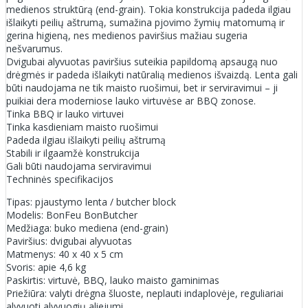
medienos struktūrą (end-grain). Tokia konstrukcija padeda ilgiau
išlaikyti peilių aštrumą, sumažina pjovimo žymių matomumą ir
gerina higieną, nes medienos paviršius mažiau sugeria
nešvarumus.
Dvigubai alyvuotas paviršius suteikia papildomą apsaugą nuo
drėgmės ir padeda išlaikyti natūralią medienos išvaizdą. Lenta gali
būti naudojama ne tik maisto ruošimui, bet ir serviravimui – ji
puikiai dera moderniose lauko virtuvėse ar BBQ zonose.
Tinka BBQ ir lauko virtuvei
Tinka kasdieniam maisto ruošimui
Padeda ilgiau išlaikyti peilių aštrumą
Stabili ir ilgaamžė konstrukcija
Gali būti naudojama serviravimui
Techninės specifikacijos
Tipas: pjaustymo lenta / butcher block
Modelis: BonFeu BonButcher
Medžiaga: buko mediena (end-grain)
Paviršius: dvigubai alyvuotas
Matmenys: 40 x 40 x 5 cm
Svoris: apie 4,6 kg
Paskirtis: virtuvė, BBQ, lauko maisto gaminimas
Priežiūra: valyti drėgna šluoste, neplauti indaplovėje, reguliariai
alyvuoti alyvuogių aliejumi.