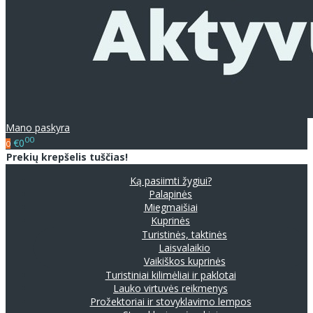
Mano paskyra
00
€0
0
Prekių krepšelis tuščias!
Ką pasiimti žygiui?
Palapinės
Miegmaišiai
Kuprinės
Turistinės, taktinės
Laisvalaikio
Vaikiškos kuprinės
Turistiniai kilimėliai ir paklotai
Lauko virtuvės reikmenys
Prožektoriai ir stovyklavimo lempos