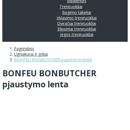
Riedlentės
Treniruokliai
Bėgimo takeliai
Irklavimo treniruokliai
Dviračiai treniruokliai
Elipsiniai treniruokliai
Jėgos treniruokliai
Pagrindinis
Ugniakurai ir griliai
BONFEU BONBUTCHER pjaustymo lenta
BONFEU BONBUTCHER
pjaustymo lenta