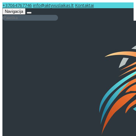
+37064767746
info@aktyvuslaikas.lt
Kontaktai
Navigacija