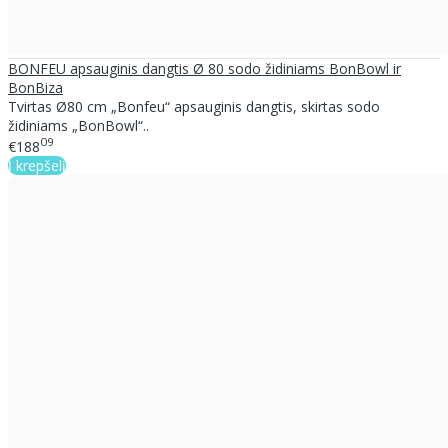
BONFEU apsauginis dangtis Ø 80 sodo židiniams BonBowl ir
BonBiza
Tvirtas Ø80 cm „Bonfeu“ apsauginis dangtis, skirtas sodo
židiniams „BonBowl“..
09
€188
Į krepšelį