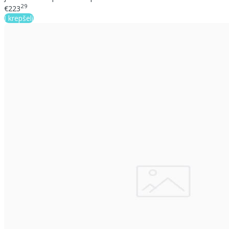
29
€223
Į krepšelį