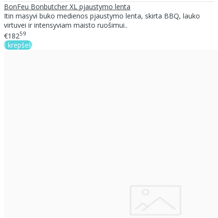
BonFeu Bonbutcher XL pjaustymo lenta
Itin masyvi buko medienos pjaustymo lenta, skirta BBQ, lauko
virtuvei ir intensyviam maisto ruošimui..
59
€182
Į krepšelį