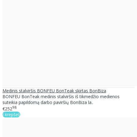
Medinis stalviršis BONFEU BonTeak skirtas BonBiza
BONFEU BonTeak medinis stalviršis iš tikmedžio medienos
suteikia papildomą darbo paviršių BonBiza la..
98
€252
Į krepšelį