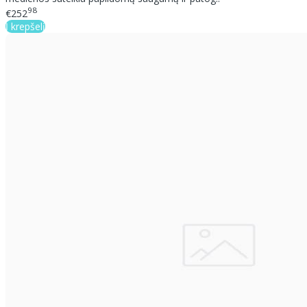
98
€252
Į krepšelį