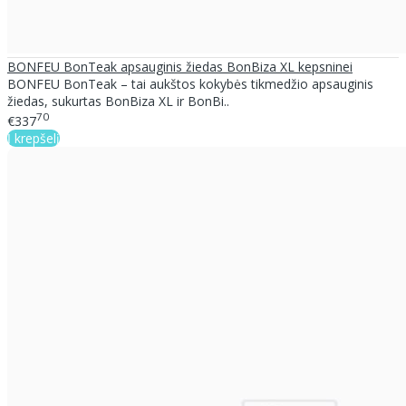
BONFEU BonTeak apsauginis žiedas BonBiza XL kepsninei
BONFEU BonTeak – tai aukštos kokybės tikmedžio apsauginis
žiedas, sukurtas BonBiza XL ir BonBi..
70
€337
Į krepšelį