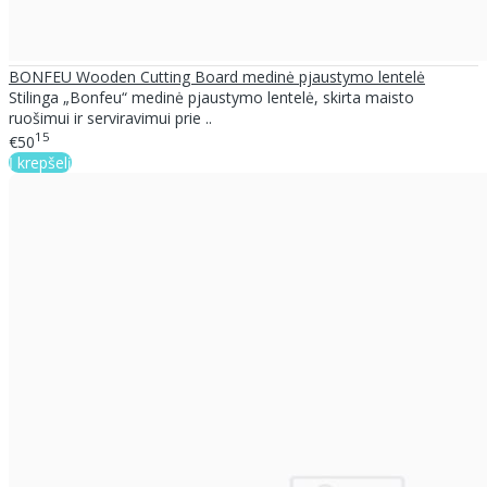
BONFEU Wooden Cutting Board medinė pjaustymo lentelė
Stilinga „Bonfeu“ medinė pjaustymo lentelė, skirta maisto
ruošimui ir serviravimui prie ..
15
€50
Į krepšelį