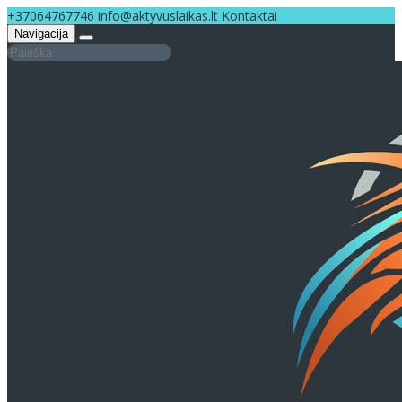
+37064767746
info@aktyvuslaikas.lt
Kontaktai
Navigacija