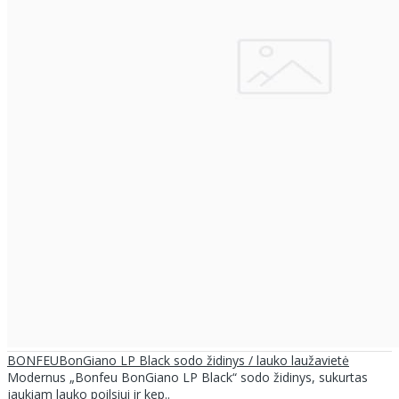
BONFEUBonGiano LP Black sodo židinys / lauko laužavietė
Modernus „Bonfeu BonGiano LP Black“ sodo židinys, sukurtas
jaukiam lauko poilsiui ir kep..