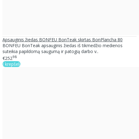
Apsauginis žiedas BONFEU BonTeak skirtas BonPlancha 80
BONFEU BonTeak apsauginis žiedas iš tikmedžio medienos
suteikia papildomą saugumą ir patogią darbo v..
98
€252
Į krepšelį