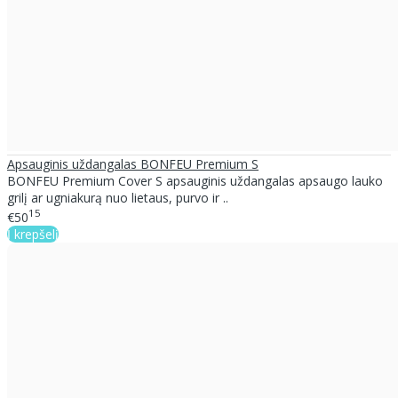
Apsauginis uždangalas BONFEU Premium S
BONFEU Premium Cover S apsauginis uždangalas apsaugo lauko
grilį ar ugniakurą nuo lietaus, purvo ir ..
15
€50
Į krepšelį