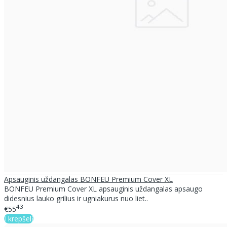
Apsauginis uždangalas BONFEU Premium Cover XL
BONFEU Premium Cover XL apsauginis uždangalas apsaugo
didesnius lauko grilius ir ugniakurus nuo liet..
43
€55
Į krepšelį