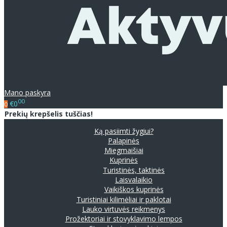
Mano paskyra
00
€0
0
Prekių krepšelis tuščias!
Ką pasiimti žygiui?
Palapinės
Miegmaišiai
Kuprinės
Turistinės, taktinės
Laisvalaikio
Vaikiškos kuprinės
Turistiniai kilimėliai ir paklotai
Lauko virtuvės reikmenys
Prožektoriai ir stovyklavimo lempos