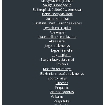
Stovyklavimo įrankiai
Sauga ir navigacija
Šaltkrepšiai, šaltdėžės, termosai
Baldai stovyklavimui
Gultai
Hamakai
Turistiniai stalai
Turistinės kėdės
Ugniakurai ir griliai
Apsaugos
Šiaurietiško ėjimo lazdos
Aksesuarai
Jogos reikmenys
Jogos kilimėliai
Jogos plytos
Stalo ir lauko žaidimai
Smiginis
Masažo reikmenys
Elektriniai masažo reikmenys
Sporto rūšys
Fitnesas
Krepšinis
Žiemos sportas
Vaikams
Paspirtukai