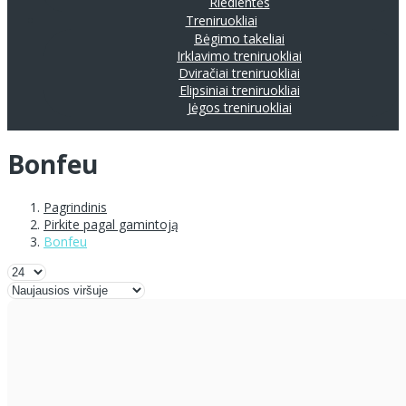
Riedlentės
Treniruokliai
Bėgimo takeliai
Irklavimo treniruokliai
Dviračiai treniruokliai
Elipsiniai treniruokliai
Jėgos treniruokliai
Bonfeu
Pagrindinis
Pirkite pagal gamintoją
Bonfeu