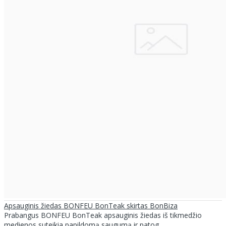
Apsauginis žiedas BONFEU BonTeak skirtas BonBiza
Prabangus BONFEU BonTeak apsauginis žiedas iš tikmedžio
medienos suteikia papildomą saugumą ir patog..