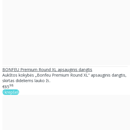
BONFEU Premium Round XL apsauginis dangtis
Aukštos kokybės „Bonfeu Premium Round XL“ apsauginis dangtis,
skirtas dideliems lauko ži..
98
€65
Į krepšelį