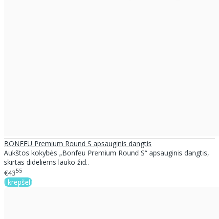
BONFEU Premium Round S apsauginis dangtis
Aukštos kokybės „Bonfeu Premium Round S“ apsauginis dangtis,
skirtas dideliems lauko žid..
55
€43
Į krepšelį