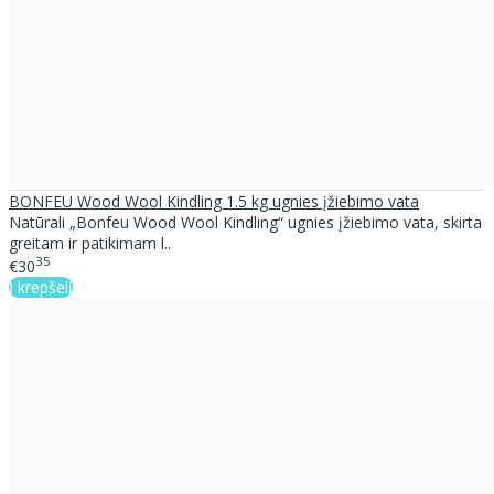
BONFEU Wood Wool Kindling 1.5 kg ugnies įžiebimo vata
Natūrali „Bonfeu Wood Wool Kindling“ ugnies įžiebimo vata, skirta
greitam ir patikimam l..
35
€30
Į krepšelį