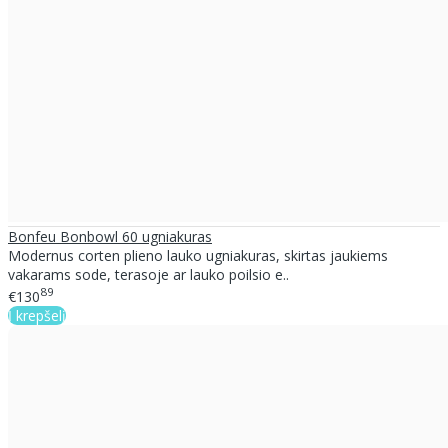
Bonfeu Bonbowl 60 ugniakuras
Modernus corten plieno lauko ugniakuras, skirtas jaukiems
vakarams sode, terasoje ar lauko poilsio e..
89
€130
Į krepšelį