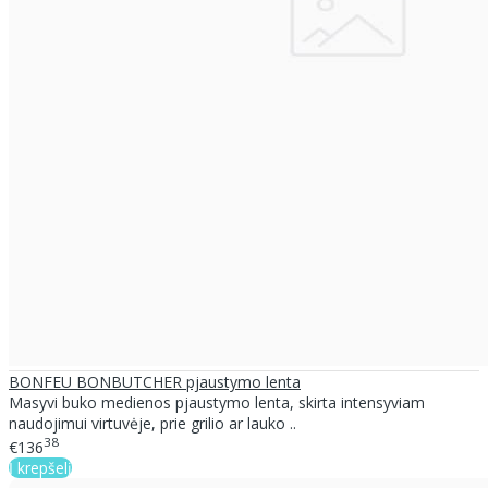
BONFEU BONBUTCHER pjaustymo lenta
Masyvi buko medienos pjaustymo lenta, skirta intensyviam
naudojimui virtuvėje, prie grilio ar lauko ..
38
€136
Į krepšelį