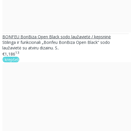
BONFEU BonBiza Open Black sodo laužavietė / kepsninė
Stilinga ir funkcionali „Bonfeu BonBiza Open Black“ sodo
laužavietė su atviru dizainu. S..
13
€1,186
Į krepšelį