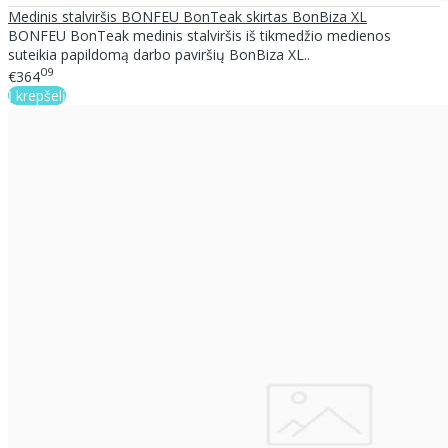
Medinis stalviršis BONFEU BonTeak skirtas BonBiza XL
BONFEU BonTeak medinis stalviršis iš tikmedžio medienos
suteikia papildomą darbo paviršių BonBiza XL..
09
€364
Į krepšelį