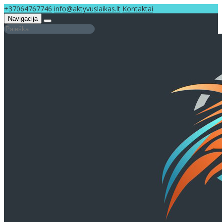
+37064767746
info@aktyvuslaikas.lt
Kontaktai
Navigacija