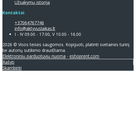
Užsakymų istorija
Kontaktai
+37064767746
info@aktyvuslaikas.lt
I - IV 09.00 - 17.00, V 10.00 - 16.00
2026 © Visos teisės saugomos. Kopijuoti, platinti svetainės turinį
be autorių sutikimo draudžiama.
Elektroninių parduotuvių nuoma
-
eshoprent.com
Rašyti
Skambinti