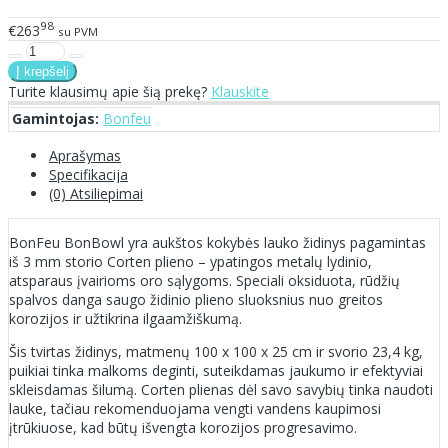
98
€263
su PVM
Turite klausimų apie šią prekę?
Klauskite
Gamintojas:
Bonfeu
Aprašymas
Specifikacija
(0) Atsiliepimai
BonFeu BonBowl yra aukštos kokybės lauko židinys pagamintas
iš 3 mm storio Corten plieno – ypatingos metalų lydinio,
atsparaus įvairioms oro sąlygoms. Speciali oksiduota, rūdžių
spalvos danga saugo židinio plieno sluoksnius nuo greitos
korozijos ir užtikrina ilgaamžiškumą.
Šis tvirtas židinys, matmenų 100 x 100 x 25 cm ir svorio 23,4 kg,
puikiai tinka malkoms deginti, suteikdamas jaukumo ir efektyviai
skleisdamas šilumą. Corten plienas dėl savo savybių tinka naudoti
lauke, tačiau rekomenduojama vengti vandens kaupimosi
įtrūkiuose, kad būtų išvengta korozijos progresavimo.