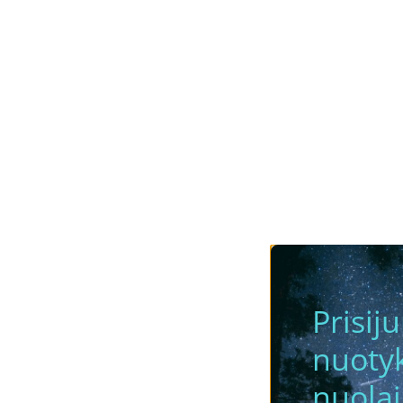
Prisij
nuotyk
nuola