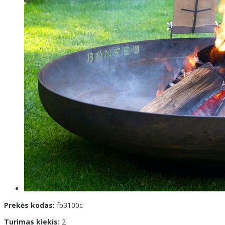
Prekės kodas:
fb3100c
Turimas kiekis:
2