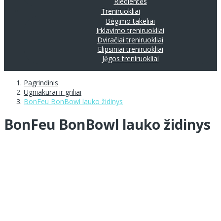
Riedlentės
Treniruokliai
Bėgimo takeliai
Irklavimo treniruokliai
Dviračiai treniruokliai
Elipsiniai treniruokliai
Jėgos treniruokliai
Pagrindinis
Ugniakurai ir griliai
BonFeu BonBowl lauko židinys
BonFeu BonBowl lauko židinys