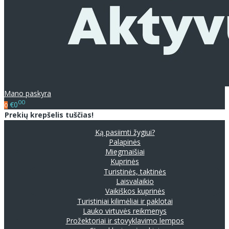
Mano paskyra
00
€0
0
Prekių krepšelis tuščias!
Ką pasiimti žygiui?
Palapinės
Miegmaišiai
Kuprinės
Turistinės, taktinės
Laisvalaikio
Vaikiškos kuprinės
Turistiniai kilimėliai ir paklotai
Lauko virtuvės reikmenys
Prožektoriai ir stovyklavimo lempos