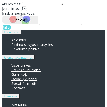
Atsiliepimas:
Įvertinimas:
Įveskite saugos kodą:
Rašyti
Informacija
Apie mus
Pirkimo sąlygos ir taisyklės
Privatumo politika
Klientų aptarnavimas
Visos prekės
Prekės su nuolaida
Gamintojai
Dovanų kuponai
Svetainės medis
Kontaktai
Klientams
Klientams