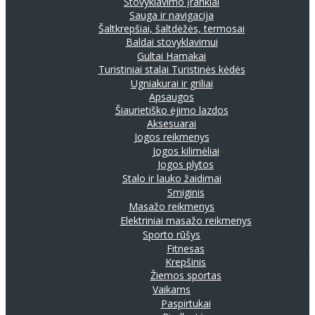
Stovyklavimo įrankiai
Sauga ir navigacija
Šaltkrepšiai, šaltdėžės, termosai
Baldai stovyklavimui
Gultai
Hamakai
Turistiniai stalai
Turistinės kėdės
Ugniakurai ir griliai
Apsaugos
Šiaurietiško ėjimo lazdos
Aksesuarai
Jogos reikmenys
Jogos kilimėliai
Jogos plytos
Stalo ir lauko žaidimai
Smiginis
Masažo reikmenys
Elektriniai masažo reikmenys
Sporto rūšys
Fitnesas
Krepšinis
Žiemos sportas
Vaikams
Paspirtukai