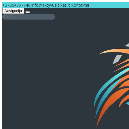
+37064767746
info@aktyvuslaikas.lt
Kontaktai
Navigacija