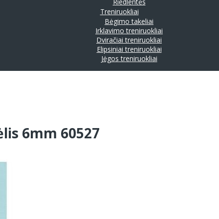
Riedlentės
Treniruokliai
Bėgimo takeliai
Irklavimo treniruokliai
Dviračiai treniruokliai
Elipsiniai treniruokliai
Jėgos treniruokliai
ėlis 6mm 60527