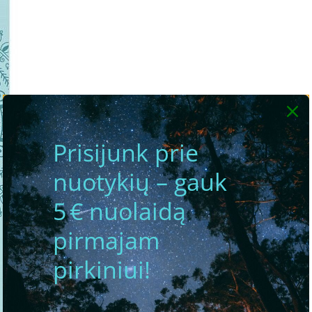
Prisijunk prie
nuotykių – gauk
5 € nuolaidą
pirmajam
pirkiniui!