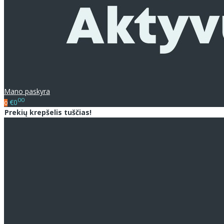
Mano paskyra
00
€0
0
Prekių krepšelis tuščias!