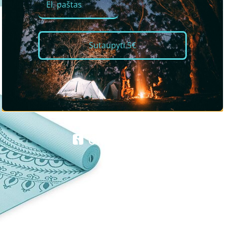
Sutaupyti 5€