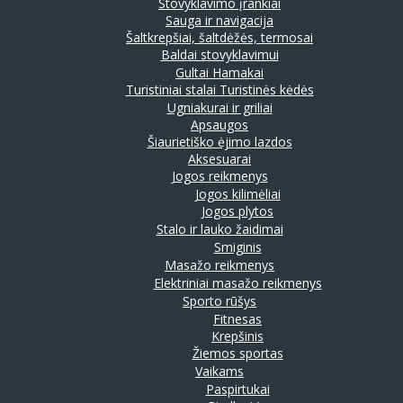
Stovyklavimo įrankiai
Sauga ir navigacija
Šaltkrepšiai, šaltdėžės, termosai
Baldai stovyklavimui
Gultai
Hamakai
Turistiniai stalai
Turistinės kėdės
Ugniakurai ir griliai
Apsaugos
Šiaurietiško ėjimo lazdos
Aksesuarai
Jogos reikmenys
Jogos kilimėliai
Jogos plytos
Stalo ir lauko žaidimai
Smiginis
Masažo reikmenys
Elektriniai masažo reikmenys
Sporto rūšys
Fitnesas
Krepšinis
Žiemos sportas
Vaikams
Paspirtukai