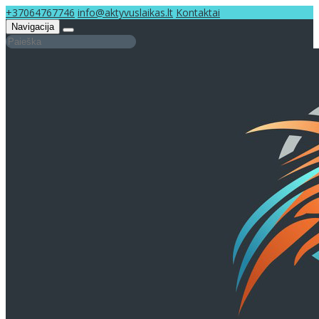
+37064767746
info@aktyvuslaikas.lt
Kontaktai
Navigacija