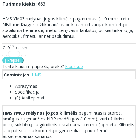
Turimas kiekis:
663
HMS YM03 mėlynas jogos kilimėlis pagamintas iš 10 mm storio
NBR medžiagos, užtikrinančios puikią amortizaciją, komfortą ir
stabilumą treniruočių metu. Lengvas ir lankstus, puikiai tinka joga,
aerobikai, fitnesui ar net paplūdimiui.
43
€19
su PVM
Turite klausimų apie šią prekę?
Klauskite
Gamintojas:
HMS
Aprašymas
Specifikacija
(0) Atsiliepimai
HMS YM03 mėlynas jogos kilimėlis
pagamintas iš storos,
smūgius sugeriančios NBR medžiagos (10 mm), kuri užtikrina
puikų sukibimą su grindimis ir stabilumą treniruočių metu. Kilimėlis
taip pat suteikia komfortą ir gerą izoliaciją nuo žemės,
apsaugodamas sąnarius.