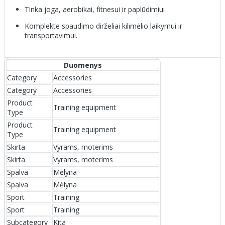
Tinka joga, aerobikai, fitnesui ir paplūdimiui
Komplekte spaudimo dirželiai kilimėlio laikymui ir
transportavimui.
Duomenys
Category
Accessories
Category
Accessories
Product
Training equipment
Type
Product
Training equipment
Type
Skirta
Vyrams, moterims
Skirta
Vyrams, moterims
Spalva
Mėlyna
Spalva
Mėlyna
Sport
Training
Sport
Training
Subcategory
Kita