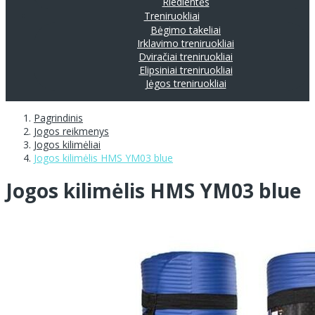
Riedlentės
Treniruokliai
Bėgimo takeliai
Irklavimo treniruokliai
Dviračiai treniruokliai
Elipsiniai treniruokliai
Jėgos treniruokliai
Pagrindinis
Jogos reikmenys
Jogos kilimėliai
Jogos kilimėlis HMS YM03 blue
Jogos kilimėlis HMS YM03 blue