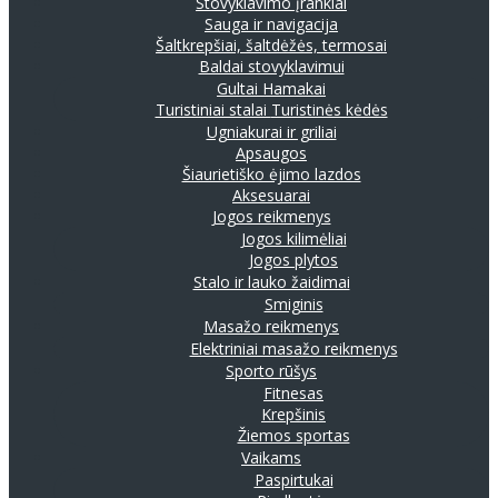
Stovyklavimo įrankiai
Sauga ir navigacija
Šaltkrepšiai, šaltdėžės, termosai
Baldai stovyklavimui
Gultai
Hamakai
Turistiniai stalai
Turistinės kėdės
Ugniakurai ir griliai
Apsaugos
Šiaurietiško ėjimo lazdos
Aksesuarai
Jogos reikmenys
Jogos kilimėliai
Jogos plytos
Stalo ir lauko žaidimai
Smiginis
Masažo reikmenys
Elektriniai masažo reikmenys
Sporto rūšys
Fitnesas
Krepšinis
Žiemos sportas
Vaikams
Paspirtukai