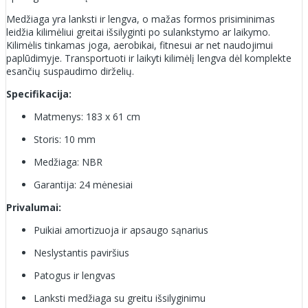
Medžiaga yra lanksti ir lengva, o mažas formos prisiminimas
leidžia kilimėliui greitai išsilyginti po sulankstymo ar laikymo.
Kilimėlis tinkamas joga, aerobikai, fitnesui ar net naudojimui
paplūdimyje. Transportuoti ir laikyti kilimėlį lengva dėl komplekte
esančių suspaudimo dirželių.
Specifikacija:
Matmenys: 183 x 61 cm
Storis: 10 mm
Medžiaga: NBR
Garantija: 24 mėnesiai
Privalumai:
Puikiai amortizuoja ir apsaugo sąnarius
Neslystantis paviršius
Patogus ir lengvas
Lanksti medžiaga su greitu išsilyginimu