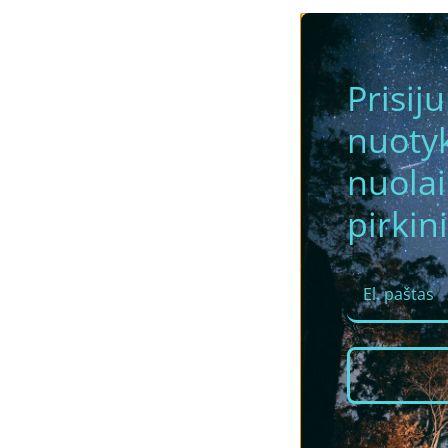
Prisij
nuotyk
nuola
pirkini