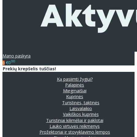
Mano paskyra
00
€0
0
Prekių krepšelis tuščias!
Ką pasiimti žygiui?
Palapinės
Miegmaišiai
Kuprinės
Turistinės, taktinės
Laisvalaikio
Vaikiškos kuprinės
Turistiniai kilimėliai ir paklotai
Lauko virtuvės reikmenys
Prožektoriai ir stovyklavimo lempos