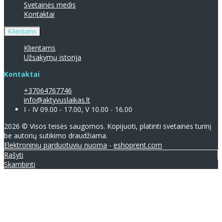
Svetainės medis
Kontaktai
Klientams
Klientams
Užsakymų istorija
Kontaktai
+37064767746
info@aktyvuslaikas.lt
I - IV 09.00 - 17.00, V 10.00 - 16.00
2026 © Visos teisės saugomos. Kopijuoti, platinti svetainės turinį
be autorių sutikimo draudžiama.
Elektroninių parduotuvių nuoma
-
eshoprent.com
Rašyti
Skambinti