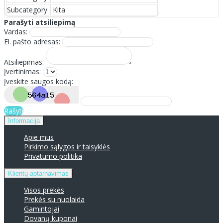
Subcategory
Kita
Parašyti atsiliepimą
Vardas:
El. pašto adresas:
Atsiliepimas:
Įvertinimas:
Įveskite saugos kodą:
Rašyti
Informacija
Apie mus
Pirkimo sąlygos ir taisyklės
Privatumo politika
Klientų aptarnavimas
Visos prekės
Prekės su nuolaida
Gamintojai
Dovanų kuponai