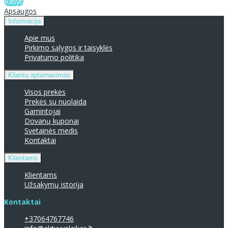
Rašyti
Apsaugos
Informacija
Apie mus
Pirkimo sąlygos ir taisyklės
Privatumo politika
Klientų aptarnavimas
Visos prekės
Prekės su nuolaida
Gamintojai
Dovanų kuponai
Svetainės medis
Kontaktai
Klientams
Klientams
Užsakymų istorija
Kontaktai
+37064767746