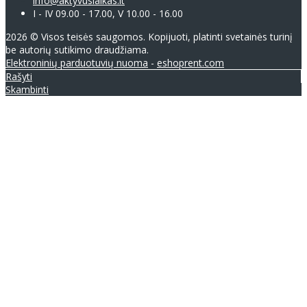
info@aktyvuslaikas.lt
I - IV 09.00 - 17.00, V 10.00 - 16.00
2026 © Visos teisės saugomos. Kopijuoti, platinti svetainės turinį
be autorių sutikimo draudžiama.
Elektroninių parduotuvių nuoma
-
eshoprent.com
Rašyti
Skambinti