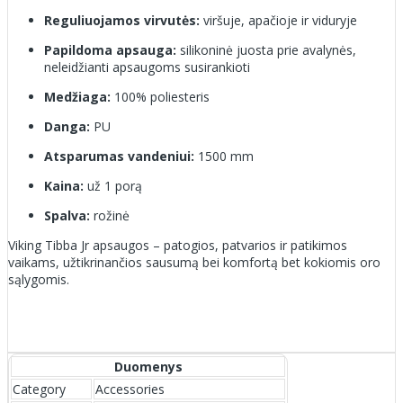
Reguliuojamos virvutės:
viršuje, apačioje ir viduryje
Papildoma apsauga:
silikoninė juosta prie avalynės,
neleidžianti apsaugoms susirankioti
Medžiaga:
100% poliesteris
Danga:
PU
Atsparumas vandeniui:
1500 mm
Kaina:
už 1 porą
Spalva:
rožinė
Viking Tibba Jr apsaugos – patogios, patvarios ir patikimos
vaikams, užtikrinančios sausumą bei komfortą bet kokiomis oro
sąlygomis.
Duomenys
Category
Accessories