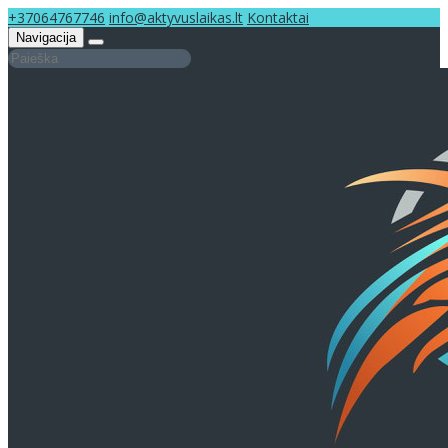
+37064767746
info@aktyvuslaikas.lt
Kontaktai
Navigacija