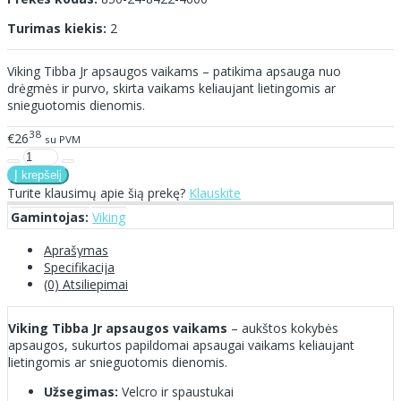
Turimas kiekis:
2
Viking Tibba Jr apsaugos vaikams – patikima apsauga nuo
drėgmės ir purvo, skirta vaikams keliaujant lietingomis ar
snieguotomis dienomis.
38
€26
su PVM
Turite klausimų apie šią prekę?
Klauskite
Gamintojas:
Viking
Aprašymas
Specifikacija
(0) Atsiliepimai
Viking Tibba Jr apsaugos vaikams
– aukštos kokybės
apsaugos, sukurtos papildomai apsaugai vaikams keliaujant
lietingomis ar snieguotomis dienomis.
Užsegimas:
Velcro ir spaustukai