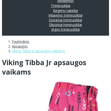
Riedlentės
Treniruokliai
Bėgimo takeliai
Irklavimo treniruokliai
Dviračiai treniruokliai
Elipsiniai treniruokliai
Jėgos treniruokliai
Pagrindinis
Apsaugos
Viking Tibba Jr apsaugos vaikams
Viking Tibba Jr apsaugos
vaikams