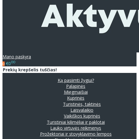
Mano paskyra
00
€0
0
Prekių krepšelis tuščias!
Ką pasiimti žygiui?
Palapinės
Miegmaišiai
Kuprinės
Turistinės, taktinės
Laisvalaikio
Vaikiškos kuprinės
Turistiniai kilimėliai ir paklotai
Lauko virtuvės reikmenys
Prožektoriai ir stovyklavimo lempos