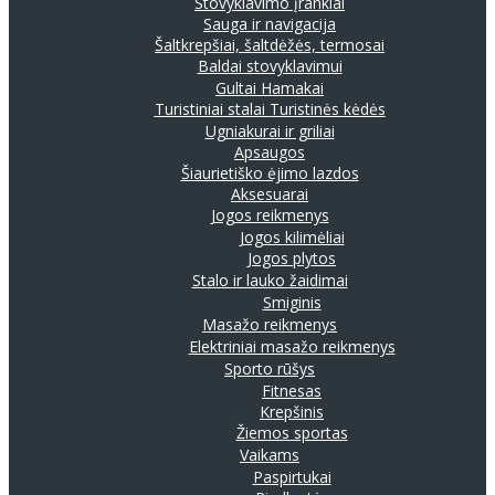
Stovyklavimo įrankiai
Sauga ir navigacija
Šaltkrepšiai, šaltdėžės, termosai
Baldai stovyklavimui
Gultai
Hamakai
Turistiniai stalai
Turistinės kėdės
Ugniakurai ir griliai
Apsaugos
Šiaurietiško ėjimo lazdos
Aksesuarai
Jogos reikmenys
Jogos kilimėliai
Jogos plytos
Stalo ir lauko žaidimai
Smiginis
Masažo reikmenys
Elektriniai masažo reikmenys
Sporto rūšys
Fitnesas
Krepšinis
Žiemos sportas
Vaikams
Paspirtukai