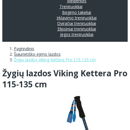
Riedlentės
Treniruokliai
Bėgimo takeliai
Irklavimo treniruokliai
Dviračiai treniruokliai
Elipsiniai treniruokliai
Jėgos treniruokliai
Pagrindinis
Šiaurietiško ėjimo lazdos
Žygių lazdos Viking Kettera Pro 115-135 cm
Žygių lazdos Viking Kettera Pro
115-135 cm