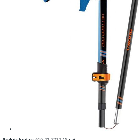
Prekės kodas:
610-22-7712-15-uni