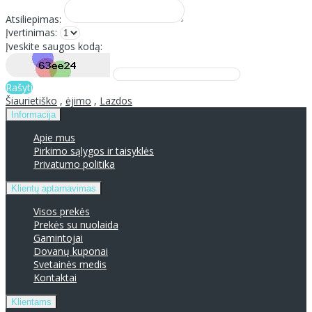
Atsiliepimas:
Įvertinimas:
Įveskite saugos kodą:
Rašyti
Šiaurietiško
,
ėjimo
,
Lazdos
Informacija
Apie mus
Pirkimo sąlygos ir taisyklės
Privatumo politika
Klientų aptarnavimas
Visos prekės
Prekės su nuolaida
Gamintojai
Dovanų kuponai
Svetainės medis
Kontaktai
Klientams