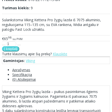
Turimas kiekis:
9
Sulankstoma Viking Kettera Pro žygių lazda iš 7075 aliuminio,
reguliuojama 115–135 cm, su EVA rankena, Widia antgaliu ir
patogiu Fast Lock užraktu.
98
€65
su PVM
Turite klausimų apie šią prekę?
Klauskite
Gamintojas:
Viking
Aprašymas
Specifikacija
(0) Atsiliepimai
Viking Kettera Pro žygių lazda – puikus pasirinkimas ilgiems
žygiams ir žygiams kalnuose. Pagaminta iš patvaraus 7075
aliuminio, ši lazda atspari pažeidimams ir patikimai atlaiko
didesnes apkrovas.
5 dalių sulankstoma konstrukcija leidžia lengvai transportuoti