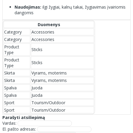
Naudojimas:
ilgi žygiai, kalnų takai, žygiavimas įvairiomis
dangomis
Duomenys
Category
Accessories
Category
Accessories
Product
Sticks
Type
Product
Sticks
Type
Skirta
Vyrams, moterims
Skirta
Vyrams, moterims
Spalva
Juoda
Spalva
Juoda
Sport
Tourism/Outdoor
Sport
Tourism/Outdoor
Parašyti atsiliepimą
Vardas:
El. pašto adresas: