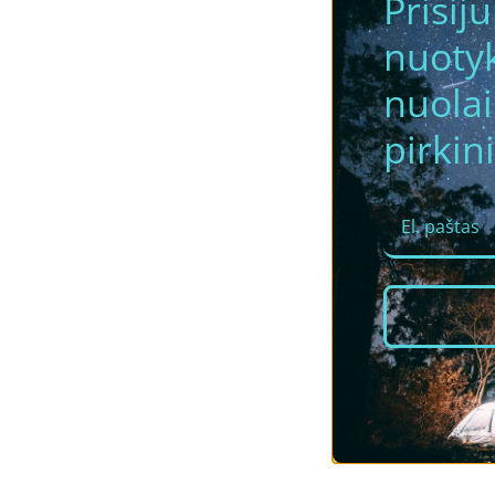
Prisij
nuotyk
nuola
pirkini