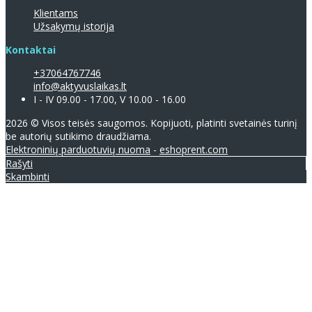
Klientams
Užsakymų istorija
Kontaktai
+37064767746
info@aktyvuslaikas.lt
I - IV 09.00 - 17.00, V 10.00 - 16.00
2026 © Visos teisės saugomos. Kopijuoti, platinti svetainės turinį
be autorių sutikimo draudžiama.
Elektroninių parduotuvių nuoma
-
eshoprent.com
Rašyti
Skambinti