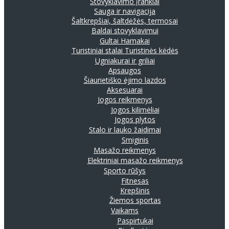
Stovyklavimo įrankiai
Sauga ir navigacija
Šaltkrepšiai, šaltdėžės, termosai
Baldai stovyklavimui
Gultai
Hamakai
Turistiniai stalai
Turistinės kėdės
Ugniakurai ir griliai
Apsaugos
Šiaurietiško ėjimo lazdos
Aksesuarai
Jogos reikmenys
Jogos kilimėliai
Jogos plytos
Stalo ir lauko žaidimai
Smiginis
Masažo reikmenys
Elektriniai masažo reikmenys
Sporto rūšys
Fitnesas
Krepšinis
Žiemos sportas
Vaikams
Paspirtukai