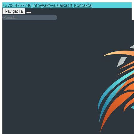
+37064767746
info@aktyvuslaikas.lt
Kontaktai
Navigacija