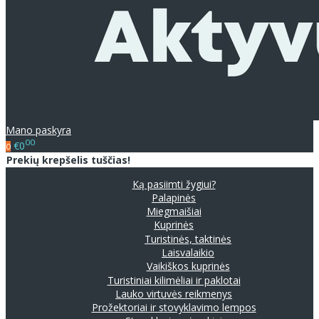
Mano paskyra
00
€0
0
Prekių krepšelis tuščias!
Ką pasiimti žygiui?
Palapinės
Miegmaišiai
Kuprinės
Turistinės, taktinės
Laisvalaikio
Vaikiškos kuprinės
Turistiniai kilimėliai ir paklotai
Lauko virtuvės reikmenys
Prožektoriai ir stovyklavimo lempos