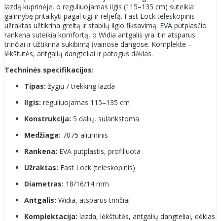
lazdą kuprinėje, o reguliuojamas ilgis (115–135 cm) suteikia
galimybę pritaikyti pagal ūgį ir reljefą. Fast Lock teleskopinis
užraktas užtikrina greitą ir stabilų ilgio fiksavimą. EVA putplasčio
rankena suteikia komfortą, o Widia antgalis yra itin atsparus
trinčiai ir užtikrina sukibimą įvairiose dangose. Komplekte –
lėkštutės, antgalių dangteliai ir patogus dėklas.
Techninės specifikacijos:
Tipas:
žygių / trekking lazda
Ilgis:
reguliuojamas 115–135 cm
Konstrukcija:
5 dalių, sulankstoma
Medžiaga:
7075 aliuminis
Rankena:
EVA putplastis, profiliuota
Užraktas:
Fast Lock (teleskopinis)
Diametras:
18/16/14 mm
Antgalis:
Widia, atsparus trinčiai
Komplektacija:
lazda, lėkštutės, antgalių dangteliai, dėklas