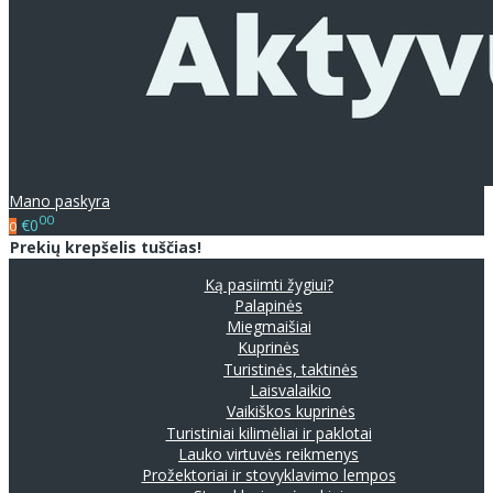
Mano paskyra
00
€0
0
Prekių krepšelis tuščias!
Ką pasiimti žygiui?
Palapinės
Miegmaišiai
Kuprinės
Turistinės, taktinės
Laisvalaikio
Vaikiškos kuprinės
Turistiniai kilimėliai ir paklotai
Lauko virtuvės reikmenys
Prožektoriai ir stovyklavimo lempos