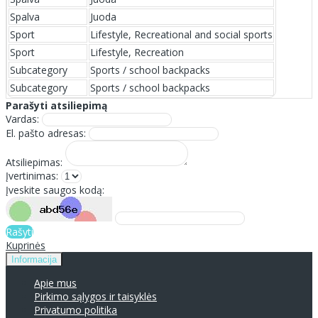
Spalva
Juoda
Sport
Lifestyle, Recreational and social sports
Sport
Lifestyle, Recreation
Subcategory
Sports / school backpacks
Subcategory
Sports / school backpacks
Parašyti atsiliepimą
Vardas:
El. pašto adresas:
Atsiliepimas:
Įvertinimas:
Įveskite saugos kodą:
Rašyti
Kuprinės
Informacija
Apie mus
Pirkimo sąlygos ir taisyklės
Privatumo politika