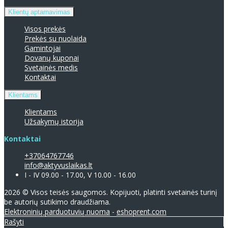
Klientų aptarnavimas
Visos prekės
Prekės su nuolaida
Gamintojai
Dovanų kuponai
Svetainės medis
Kontaktai
Klientams
Klientams
Užsakymų istorija
Kontaktai
+37064767746
info@aktyvuslaikas.lt
I - IV 09.00 - 17.00, V 10.00 - 16.00
2026 © Visos teisės saugomos. Kopijuoti, platinti svetainės turinį
be autorių sutikimo draudžiama.
Elektroninių parduotuvių nuoma
-
eshoprent.com
Rašyti