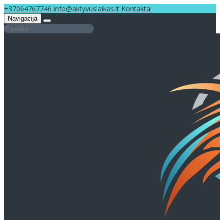
+37064767746
info@aktyvuslaikas.lt
Kontaktai
Navigacija