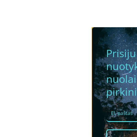
Prisij
nuotyk
nuola
pirkini