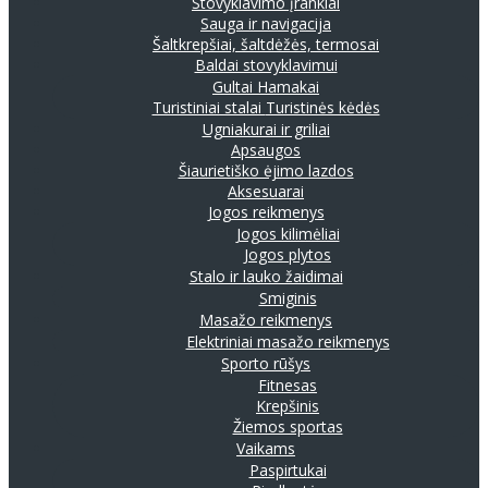
Stovyklavimo įrankiai
Sauga ir navigacija
Šaltkrepšiai, šaltdėžės, termosai
Baldai stovyklavimui
Gultai
Hamakai
Turistiniai stalai
Turistinės kėdės
Ugniakurai ir griliai
Apsaugos
Šiaurietiško ėjimo lazdos
Aksesuarai
Jogos reikmenys
Jogos kilimėliai
Jogos plytos
Stalo ir lauko žaidimai
Smiginis
Masažo reikmenys
Elektriniai masažo reikmenys
Sporto rūšys
Fitnesas
Krepšinis
Žiemos sportas
Vaikams
Paspirtukai