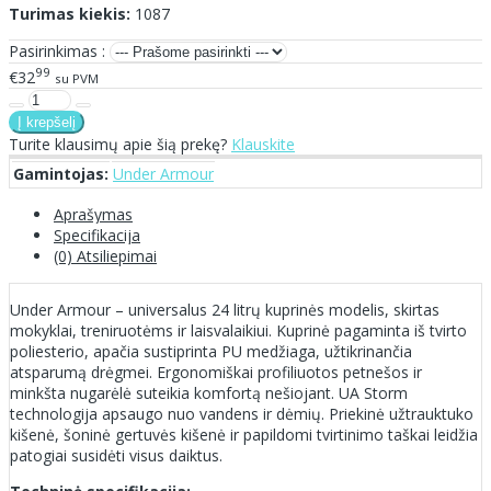
Turimas kiekis:
1087
Pasirinkimas :
99
€32
su PVM
Turite klausimų apie šią prekę?
Klauskite
Gamintojas:
Under Armour
Aprašymas
Specifikacija
(0) Atsiliepimai
Under Armour – universalus 24 litrų kuprinės modelis, skirtas
mokyklai, treniruotėms ir laisvalaikiui. Kuprinė pagaminta iš tvirto
poliesterio, apačia sustiprinta PU medžiaga, užtikrinančia
atsparumą drėgmei. Ergonomiškai profiliuotos petnešos ir
minkšta nugarėlė suteikia komfortą nešiojant. UA Storm
technologija apsaugo nuo vandens ir dėmių. Priekinė užtrauktuko
kišenė, šoninė gertuvės kišenė ir papildomi tvirtinimo taškai leidžia
patogiai susidėti visus daiktus.