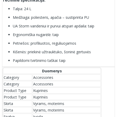
Techninė specifikacija:
Talpa: 24 L
Medžiaga: poliesteris, apačia – sustiprinta PU
UA Storm vandeniui ir purvui atspari apdaila: taip
Ergonomiška nugarėlė: taip
Petnešos: profiliuotos, reguliuojamos
Kišenės: priekinė užtrauktuko, šoninė gertuvės
Papildomi tvirtinimo taškai: taip
Duomenys
Category
Accessories
Category
Accessories
Product Type
Kuprinės
Product Type
Kuprinės
Skirta
Vyrams, moterims
Skirta
Vyrams, moterims
Spalva
Juoda