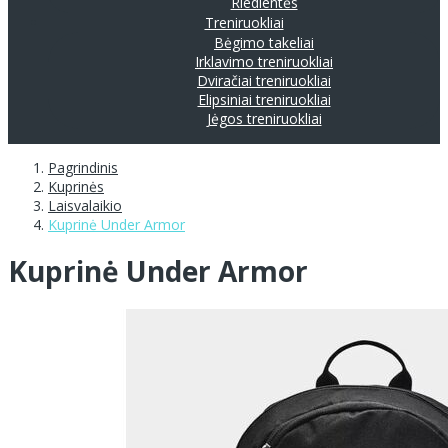
Riedlentės
Treniruokliai
Bėgimo takeliai
Irklavimo treniruokliai
Dviračiai treniruokliai
Elipsiniai treniruokliai
Jėgos treniruokliai
Pagrindinis
Kuprinės
Laisvalaikio
Kuprinė Under Armor
Kuprinė Under Armor