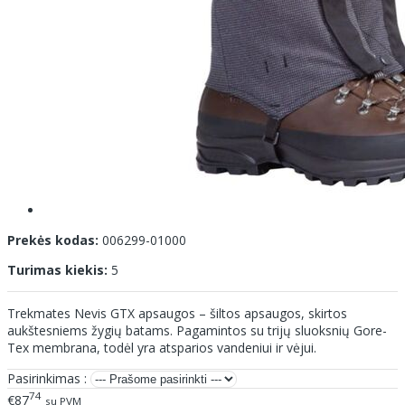
Prekės kodas:
006299-01000
Turimas kiekis:
5
Trekmates Nevis GTX apsaugos – šiltos apsaugos, skirtos
aukštesniems žygių batams. Pagamintos su trijų sluoksnių Gore-
Tex membrana, todėl yra atsparios vandeniui ir vėjui.
Pasirinkimas :
74
€87
su PVM