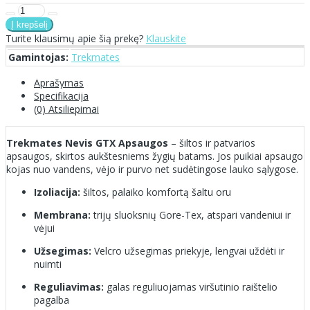
Turite klausimų apie šią prekę?
Klauskite
Gamintojas:
Trekmates
Aprašymas
Specifikacija
(0) Atsiliepimai
Trekmates Nevis GTX Apsaugos
– šiltos ir patvarios
apsaugos, skirtos aukštesniems žygių batams. Jos puikiai apsaugo
kojas nuo vandens, vėjo ir purvo net sudėtingose lauko sąlygose.
Izoliacija:
šiltos, palaiko komfortą šaltu oru
Membrana:
trijų sluoksnių Gore-Tex, atspari vandeniui ir
vėjui
Užsegimas:
Velcro užsegimas priekyje, lengvai uždėti ir
nuimti
Reguliavimas:
galas reguliuojamas viršutinio raištelio
pagalba