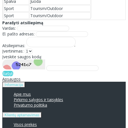
Spalva
Juoda
Sport
Tourism/Outdoor
Sport
Tourism/Outdoor
Parašyti atsiliepimą
Vardas:
El. pašto adresas:
Atsiliepimas:
Įvertinimas:
Įveskite saugos kodą:
Rašyti
Apsaugos
Informacija
Apie mus
Pirkimo sąlygos ir taisyklės
Privatumo politika
Klientų aptarnavimas
Visos prekės