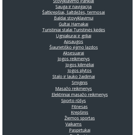
Stovyklavimo įrankiai
Sauga ir navigacija
Šaltkrepšiai, šaltdėžės, termosai
Baldai stovyklavimui
Gultai
Hamakai
Turistiniai stalai
Turistinės kėdės
Ugniakurai ir griliai
Apsaugos
Šiaurietiško ėjimo lazdos
Aksesuarai
Jogos reikmenys
Jogos kilimėliai
Jogos plytos
Stalo ir lauko žaidimai
Smiginis
Masažo reikmenys
Elektriniai masažo reikmenys
Sporto rūšys
Fitnesas
Krepšinis
Žiemos sportas
Vaikams
Paspirtukai