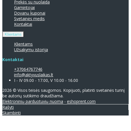
Prekės su nuolaida
Gamintojai
Dovanų kuponai
Svetainės medis
Kontaktai
Klientams
Klientams
Užsakymų istorija
Kontaktai
+37064767746
info@aktyvuslaikas.lt
I - IV 09.00 - 17.00, V 10.00 - 16.00
2026 © Visos teisės saugomos. Kopijuoti, platinti svetainės turinį
be autorių sutikimo draudžiama.
Elektroninių parduotuvių nuoma
-
eshoprent.com
Rašyti
Skambinti