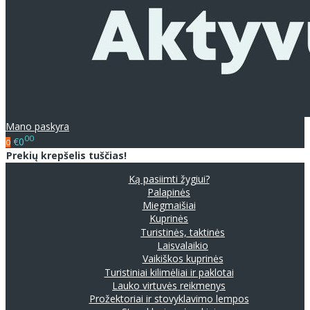
Mano paskyra
00
€0
0
Prekių krepšelis tuščias!
Ką pasiimti žygiui?
Palapinės
Miegmaišiai
Kuprinės
Turistinės, taktinės
Laisvalaikio
Vaikiškos kuprinės
Turistiniai kilimėliai ir paklotai
Lauko virtuvės reikmenys
Prožektoriai ir stovyklavimo lempos