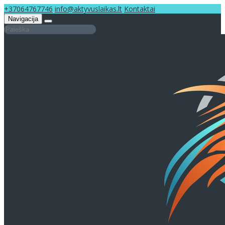
+37064767746
info@aktyvuslaikas.lt
Kontaktai
Navigacija