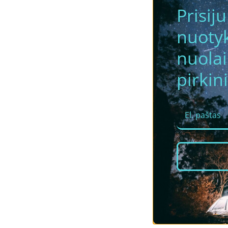
Prisij
nuotyk
nuola
pirkini