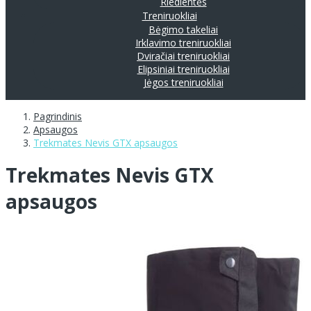
Riedlentės
Treniruokliai
Bėgimo takeliai
Irklavimo treniruokliai
Dviračiai treniruokliai
Elipsiniai treniruokliai
Jėgos treniruokliai
Pagrindinis
Apsaugos
Trekmates Nevis GTX apsaugos
Trekmates Nevis GTX
apsaugos