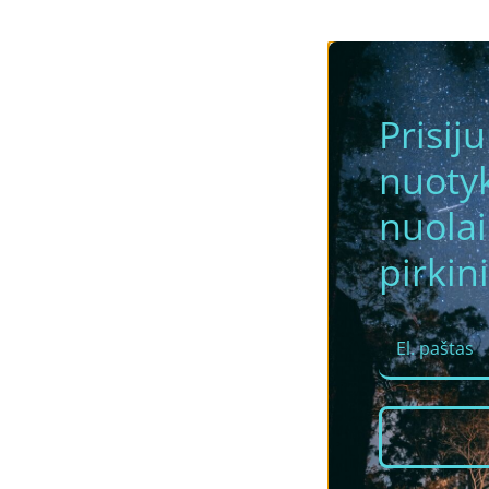
Prisij
nuotyk
nuola
pirkini