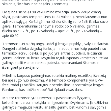
skaidrus, šviežias ir be pašalinių aromatų.
Dvigubos sienelės su vakuumine izoliacija išlaiko viduje esantį
skystį pastovios temperatūros iki 24 valandų, nepriklausomai nuo
aplinkos sąlygų. Karšti gėrimai išlieka šilti ilgiau, o šalti išlaiko savo
gaivą. Temperatūriniai bandymai rodo: po 6 valandų gėrimas
išlieka apie 82 °C, po 12 valandų – apie 73 °C, po 24 valandų –
apie 60 °C.
Termosas turi plačią angą, todėl jį lengva pripildyti, valyti ir išardyti.
Dangtelis atlieka dvigubą funkciją – naudojamas kaip puodelis su
termoizoliaciniu įdėklu, o po juo yra antras puodelis, leidžiantis
gėrimu dalintis su kitais. Mygtuku reguliuojamas kamštelis suteikia
galimybę pilti vienos rankos judesiu, neprarandant šilumos ir
išvengiant pratekėjimo.
Miltelinis korpuso padengimas suteikia matinę, estetišką išvaizdą
bei apsaugo nuo įbrėžimų. Visi termoso komponentai yra BPA-
free, todėl jis visiškai saugus ir netoksiškas. Konstrukcija lengvai
išardoma, kas leidžia kruopščiai išplauti visas dalis.
Meteor termosas yra universalus pasirinkimas žygiams,
kelionėms, darbui, mokyklai ar ilgesniems išvykimams. Jis užtikrina
galimybę mėgautis karštu ar šaltu gėrimu bet kuriomis sąlygomis