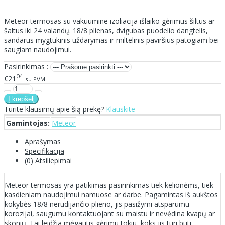
Meteor termosas su vakuumine izoliacija išlaiko gėrimus šiltus ar
šaltus iki 24 valandų. 18/8 plienas, dvigubas puodelio dangtelis,
sandarus mygtukinis uždarymas ir miltelinis paviršius patogiam bei
saugiam naudojimui.
Pasirinkimas :
04
€21
su PVM
Turite klausimų apie šią prekę?
Klauskite
Gamintojas:
Meteor
Aprašymas
Specifikacija
(0) Atsiliepimai
Meteor termosas yra patikimas pasirinkimas tiek kelionėms, tiek
kasdieniam naudojimui namuose ar darbe. Pagamintas iš aukštos
kokybės 18/8 nerūdijančio plieno, jis pasižymi atsparumu
korozijai, saugumu kontaktuojant su maistu ir nevėdina kvapų ar
skonių. Tai leidžia mėgautis gėrimu tokiu, koks jis turi būti –