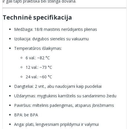
ir gali tapti praktiška bei stilinga dovana.
Techninė specifikacija
Medžiaga: 18/8 maistinis nerūdijantis plienas
Izoliacija: dvigubos sienelės su vakuumu
Temperatūros išlaikymas:
6 val.: ~82 °C
12 val.: ~73 °C
24 val.: ~60 °C
Dangteliai: 2 vnt., abu naudojami kaip puodeliai
Uždarymas: mygtukinis kamštelis su sandarinimo žiedu
Paviršius: miltelinis padengimas, atsparus įbrėžimams
BPA: be BPA
Anga: plati, lengvesniam pripildymui ir valymui