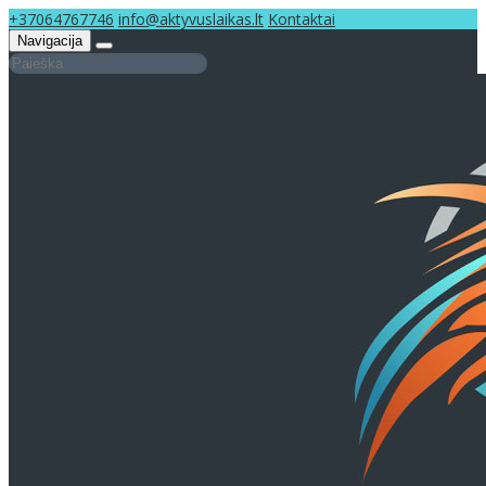
+37064767746
info@aktyvuslaikas.lt
Kontaktai
Navigacija