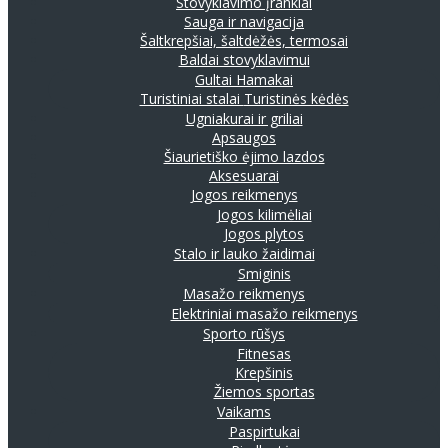
Stovyklavimo įrankiai
Sauga ir navigacija
Šaltkrepšiai, šaltdėžės, termosai
Baldai stovyklavimui
Gultai
Hamakai
Turistiniai stalai
Turistinės kėdės
Ugniakurai ir griliai
Apsaugos
Šiaurietiško ėjimo lazdos
Aksesuarai
Jogos reikmenys
Jogos kilimėliai
Jogos plytos
Stalo ir lauko žaidimai
Smiginis
Masažo reikmenys
Elektriniai masažo reikmenys
Sporto rūšys
Fitnesas
Krepšinis
Žiemos sportas
Vaikams
Paspirtukai