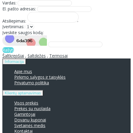
Vardas:
El. pašto adresas:
Atsiliepimas:
Įvertinimas:
Įveskite saugos kodą:
Rašyti
Šaltkrepšiai
,
šaltdėžės
,
Termosai
Informacija
Apie mus
Pirkimo sąlygos ir taisyklės
Privatumo politika
Klientų aptarnavimas
Visos prekės
Prekės su nuolaida
Gamintojai
Dovanų kuponai
Svetainės medis
Kontaktai