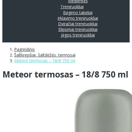
Riedlentės
Treniruokliai
Bėgimo takeliai
Irklavimo treniruokliai
Dviračiai treniruokliai
Elipsiniai treniruokliai
Jėgos treniruokliai
Pagrindinis
Šaltkrepšiai, šaltdėžės, termosai
Meteor termosas – 18/8 750 ml
Meteor termosas – 18/8 750 ml