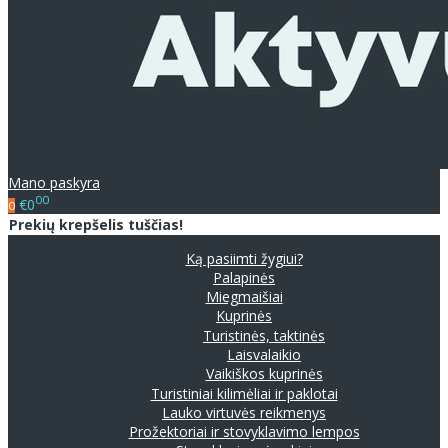
Mano paskyra
00
€0
0
Prekių krepšelis tuščias!
Ką pasiimti žygiui?
Palapinės
Miegmaišiai
Kuprinės
Turistinės, taktinės
Laisvalaikio
Vaikiškos kuprinės
Turistiniai kilimėliai ir paklotai
Lauko virtuvės reikmenys
Prožektoriai ir stovyklavimo lempos