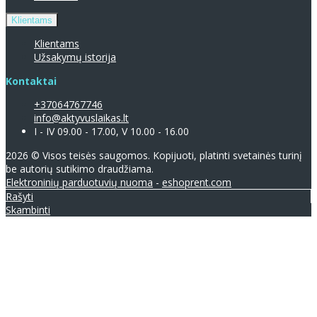
Klientams
Klientams
Užsakymų istorija
Kontaktai
+37064767746
info@aktyvuslaikas.lt
I - IV 09.00 - 17.00, V 10.00 - 16.00
2026 © Visos teisės saugomos. Kopijuoti, platinti svetainės turinį
be autorių sutikimo draudžiama.
Elektroninių parduotuvių nuoma
-
eshoprent.com
Rašyti
Skambinti