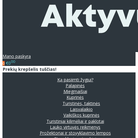
Mano paskyra
00
€0
0
Prekių krepšelis tuščias!
Ką pasiimti žygiui?
Palapinės
Miegmaišiai
Kuprinės
Turistinės, taktinės
Laisvalaikio
Vaikiškos kuprinės
Turistiniai kilimėliai ir paklotai
Lauko virtuvės reikmenys
Prožektoriai ir stovyklavimo lempos