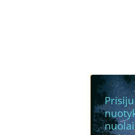
Prisij
nuotyk
nuola