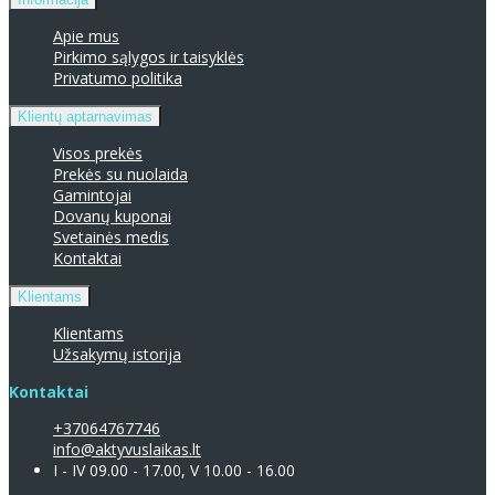
Apie mus
Pirkimo sąlygos ir taisyklės
Privatumo politika
Klientų aptarnavimas
Visos prekės
Prekės su nuolaida
Gamintojai
Dovanų kuponai
Svetainės medis
Kontaktai
Klientams
Klientams
Užsakymų istorija
Kontaktai
+37064767746
info@aktyvuslaikas.lt
I - IV 09.00 - 17.00, V 10.00 - 16.00