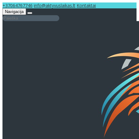
+37064767746
info@aktyvuslaikas.lt
Kontaktai
Navigacija