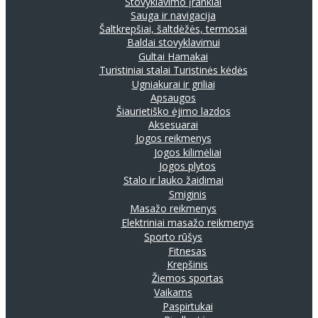
Stovyklavimo įrankiai
Sauga ir navigacija
Šaltkrepšiai, šaltdėžės, termosai
Baldai stovyklavimui
Gultai
Hamakai
Turistiniai stalai
Turistinės kėdės
Ugniakurai ir griliai
Apsaugos
Šiaurietiško ėjimo lazdos
Aksesuarai
Jogos reikmenys
Jogos kilimėliai
Jogos plytos
Stalo ir lauko žaidimai
Smiginis
Masažo reikmenys
Elektriniai masažo reikmenys
Sporto rūšys
Fitnesas
Krepšinis
Žiemos sportas
Vaikams
Paspirtukai