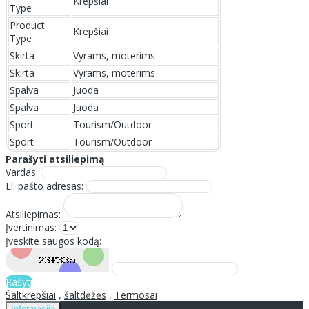
Krepšiai
Type
Product
Krepšiai
Type
Skirta
Vyrams, moterims
Skirta
Vyrams, moterims
Spalva
Juoda
Spalva
Juoda
Sport
Tourism/Outdoor
Sport
Tourism/Outdoor
Parašyti atsiliepimą
Vardas:
El. pašto adresas:
Atsiliepimas:
Įvertinimas:
Įveskite saugos kodą:
Rašyti
Šaltkrepšiai
,
šaltdėžės
,
Termosai
Informacija