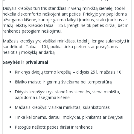
Didysis krepšys turi tris standžias ir vieną minkštą sienelę, todėl
nekelia diskomforto nešiojant ant peties. Priekyje yra papildoma
užsegama kišenė, kurioje galima laikyti įrankius, stalo įrankius ar
mažą lėkštę. Krepšio talpa – 25 l. Įrengti ne tik peties diržai, bet ir
rankenos patogiam nešiojimui.
Mažasis krepšys yra visiškai minkštas, todėl jį lengva sulankstyti ir
sandėliuoti. Talpa – 10 l, puikiai tinka pietums ar pusryčiams
nešiotis į mokyklą ar darbą.
Savybės ir privalumai
Rinkinys dviejų termo krepšių – didysis 25 l, mažasis 10 l
Išlaiko maisto ir gėrimų šviežumą bei temperatūrą
Didysis krepšys: trys standžios sienelės, viena minkšta,
papildoma užsegama kišenė
Mažasis krepšys: visiškai minkštas, sulankstomas
Tinka kelionėms, darbui, mokyklai, piknikams ar žvejybai
Patogūs nešioti: peties diržai ir rankenos