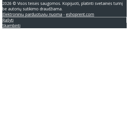
2026 © Visos teisės saugomos. Kopijuoti, platinti svetainės turinį
be autorių sutikimo draudžiama.
Elektroninių parduotuvių nuoma
-
eshoprent.com
Rašyti
Skambinti