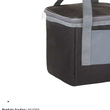
Prekės kodas:
604366