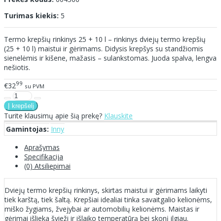
Turimas kiekis:
5
Termo krepšių rinkinys 25 + 10 l – rinkinys dviejų termo krepšių
(25 + 10 l) maistui ir gėrimams. Didysis krepšys su standžiomis
sienelėmis ir kišene, mažasis – sulankstomas. Juoda spalva, lengva
nešiotis.
99
€32
su PVM
Turite klausimų apie šią prekę?
Klauskite
Gamintojas:
Inny
Aprašymas
Specifikacija
(0) Atsiliepimai
Dviejų termo krepšių rinkinys, skirtas maistui ir gėrimams laikyti
tiek karštą, tiek šaltą. Krepšiai idealiai tinka savaitgalio kelionėms,
miško žygiams, žvejybai ar automobilių kelionėms. Maistas ir
gėrimai išlieka švieži ir išlaiko temperatūrą bei skonį ilgiau.