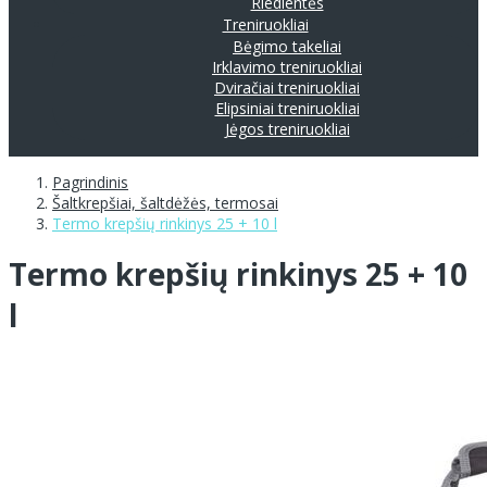
Riedlentės
Treniruokliai
Bėgimo takeliai
Irklavimo treniruokliai
Dviračiai treniruokliai
Elipsiniai treniruokliai
Jėgos treniruokliai
Pagrindinis
Šaltkrepšiai, šaltdėžės, termosai
Termo krepšių rinkinys 25 + 10 l
Termo krepšių rinkinys 25 + 10
l