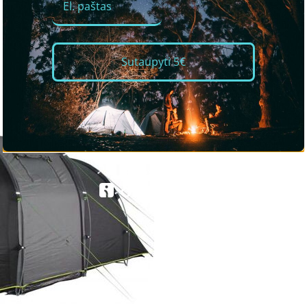
Sutaupyti 5€