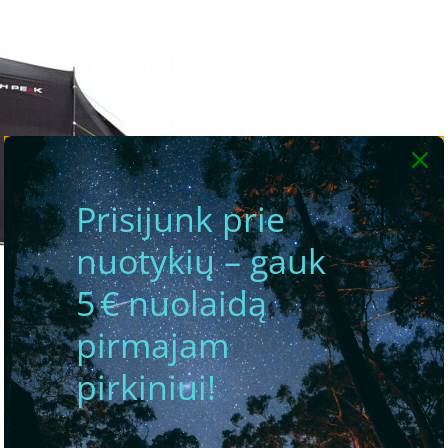
Prisijunk prie
nuotykių – gauk
5 € nuolaidą
pirmajam
pirkiniui!