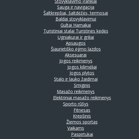
Stovyklavimo įrankiai
Sauga ir navigacija
Šaltkrepšiai, šaltdėžės, termosai
Baldai stovyklavimui
Gultai
Hamakai
Turistiniai stalai
Turistinės kėdės
Ugniakurai ir griliai
Apsaugos
Šiaurietiško ėjimo lazdos
Aksesuarai
Jogos reikmenys
Jogos kilimėliai
Jogos plytos
Stalo ir lauko žaidimai
Smiginis
Masažo reikmenys
Elektriniai masažo reikmenys
Sporto rūšys
Fitnesas
Krepšinis
Žiemos sportas
Vaikams
Paspirtukai