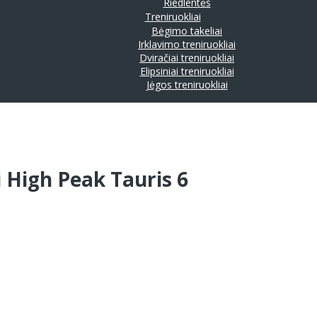
Riedlentės
Treniruokliai
Bėgimo takeliai
Irklavimo treniruokliai
Dviračiai treniruokliai
Elipsiniai treniruokliai
Jėgos treniruokliai
i High Peak Tauris 6