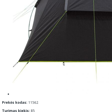
Prekės kodas:
11562
Turimas kiekis:
85