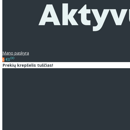
Mano paskyra
00
€0
0
Prekių krepšelis tuščias!