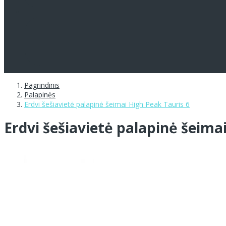
Pagrindinis
Palapinės
Erdvi šešiavietė palapinė šeimai High Peak Tauris 6
Erdvi šešiavietė palapinė šeima