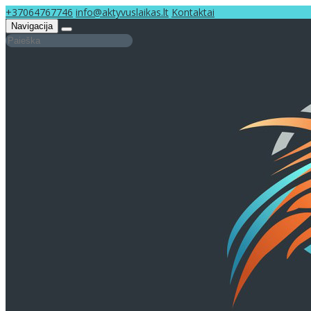
+37064767746
info@aktyvuslaikas.lt
Kontaktai
Navigacija