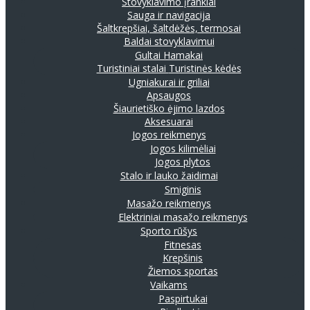
Stovyklavimo įrankiai
Sauga ir navigacija
Šaltkrepšiai, šaltdėžės, termosai
Baldai stovyklavimui
Gultai
Hamakai
Turistiniai stalai
Turistinės kėdės
Ugniakurai ir griliai
Apsaugos
Šiaurietiško ėjimo lazdos
Aksesuarai
Jogos reikmenys
Jogos kilimėliai
Jogos plytos
Stalo ir lauko žaidimai
Smiginis
Masažo reikmenys
Elektriniai masažo reikmenys
Sporto rūšys
Fitnesas
Krepšinis
Žiemos sportas
Vaikams
Paspirtukai