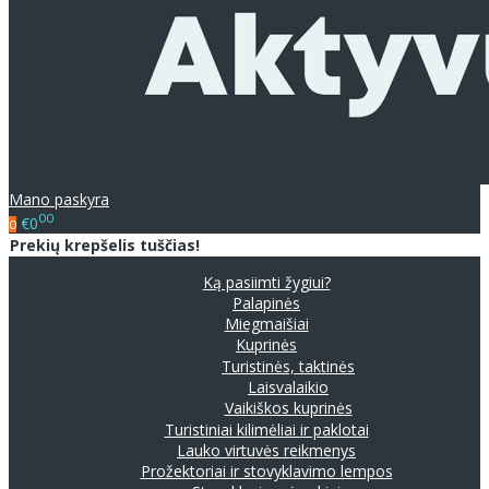
Mano paskyra
00
€0
0
Prekių krepšelis tuščias!
Ką pasiimti žygiui?
Palapinės
Miegmaišiai
Kuprinės
Turistinės, taktinės
Laisvalaikio
Vaikiškos kuprinės
Turistiniai kilimėliai ir paklotai
Lauko virtuvės reikmenys
Prožektoriai ir stovyklavimo lempos