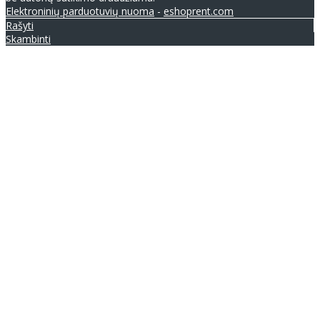
Elektroninių parduotuvių nuoma
-
eshoprent.com
Rašyti
Skambinti