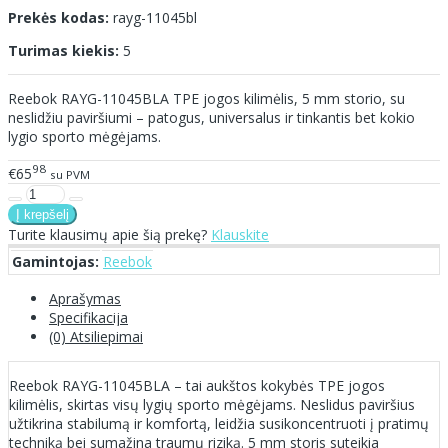
Prekės kodas:
rayg-11045bl
Turimas kiekis:
5
Reebok RAYG-11045BLA TPE jogos kilimėlis, 5 mm storio, su
neslidžiu paviršiumi – patogus, universalus ir tinkantis bet kokio
lygio sporto mėgėjams.
98
€65
su PVM
Turite klausimų apie šią prekę?
Klauskite
Gamintojas:
Reebok
Aprašymas
Specifikacija
(0) Atsiliepimai
Reebok RAYG-11045BLA – tai aukštos kokybės TPE jogos
kilimėlis, skirtas visų lygių sporto mėgėjams. Neslidus paviršius
užtikrina stabilumą ir komfortą, leidžia susikoncentruoti į pratimų
techniką bei sumažina traumų riziką. 5 mm storis suteikia