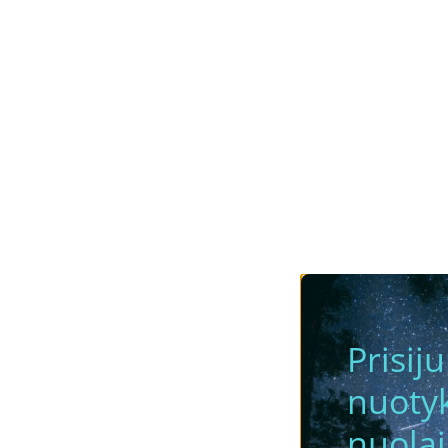
Prisij
nuotyk
nuola