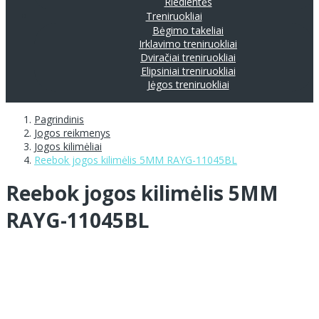
Riedlentės
Treniruokliai
Bėgimo takeliai
Irklavimo treniruokliai
Dviračiai treniruokliai
Elipsiniai treniruokliai
Jėgos treniruokliai
Pagrindinis
Jogos reikmenys
Jogos kilimėliai
Reebok jogos kilimėlis 5MM RAYG-11045BL
Reebok jogos kilimėlis 5MM
RAYG-11045BL