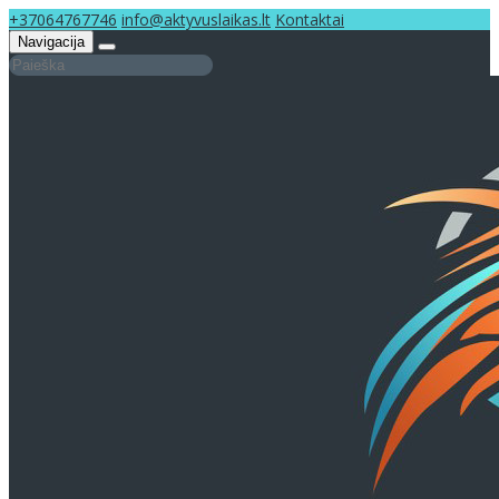
+37064767746
info@aktyvuslaikas.lt
Kontaktai
Navigacija