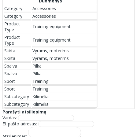
Duomenys
Category
Accessories
Category
Accessories
Product
Training equipment
Type
Product
Training equipment
Type
Skirta
Vyrams, moterims
Skirta
Vyrams, moterims
Spalva
Pilka
Spalva
Pilka
Sport
Training
Sport
Training
Subcategory
Kilimėliai
Subcategory
Kilimėliai
Parašyti atsiliepimą
Vardas:
El. pašto adresas:
Atsiliepimas: