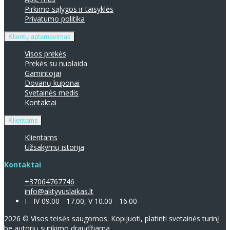
Pirkimo sąlygos ir taisyklės
Privatumo politika
Klientų aptarnavimas
Visos prekės
Prekės su nuolaida
Gamintojai
Dovanų kuponai
Svetainės medis
Kontaktai
Klientams
Klientams
Užsakymų istorija
Kontaktai
+37064767746
info@aktyvuslaikas.lt
I - IV 09.00 - 17.00, V 10.00 - 16.00
2026 © Visos teisės saugomos. Kopijuoti, platinti svetainės turinį
be autorių sutikimo draudžiama.