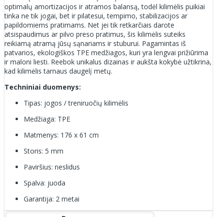
optimalų amortizacijos ir atramos balansą, todėl kilimėlis puikiai
tinka ne tik jogai, bet ir pilatesui, tempimo, stabilizacijos ar
papildomiems pratimams. Net jei tik retkarčiais darote
atsispaudimus ar pilvo preso pratimus, šis kilimėlis suteiks
reikiamą atramą jūsų sąnariams ir stuburui. Pagamintas iš
patvarios, ekologiškos TPE medžiagos, kuri yra lengvai prižiūrima
ir maloni liesti. Reebok unikalus dizainas ir aukšta kokybė užtikrina,
kad kilimėlis tarnaus daugelį metų.
Techniniai duomenys:
Tipas: jogos / treniruočių kilimėlis
Medžiaga: TPE
Matmenys: 176 x 61 cm
Storis: 5 mm
Paviršius: neslidus
Spalva: juoda
Garantija: 2 metai