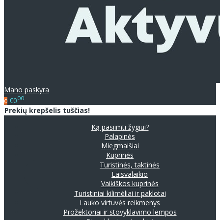
Mano paskyra
00
€0
0
Prekių krepšelis tuščias!
Ką pasiimti žygiui?
Palapinės
Miegmaišiai
Kuprinės
Turistinės, taktinės
Laisvalaikio
Vaikiškos kuprinės
Turistiniai kilimėliai ir paklotai
Lauko virtuvės reikmenys
Prožektoriai ir stovyklavimo lempos