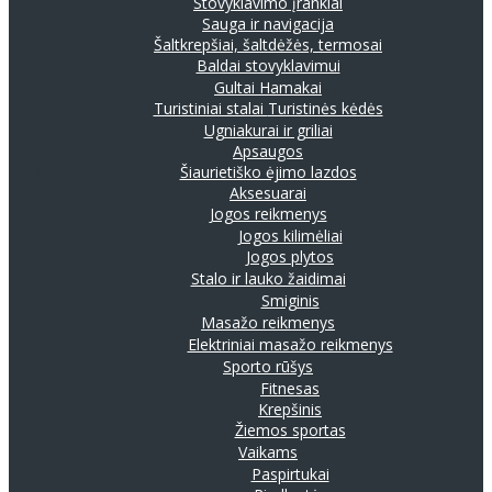
Stovyklavimo įrankiai
Sauga ir navigacija
Šaltkrepšiai, šaltdėžės, termosai
Baldai stovyklavimui
Gultai
Hamakai
Turistiniai stalai
Turistinės kėdės
Ugniakurai ir griliai
Apsaugos
Šiaurietiško ėjimo lazdos
Aksesuarai
Jogos reikmenys
Jogos kilimėliai
Jogos plytos
Stalo ir lauko žaidimai
Smiginis
Masažo reikmenys
Elektriniai masažo reikmenys
Sporto rūšys
Fitnesas
Krepšinis
Žiemos sportas
Vaikams
Paspirtukai