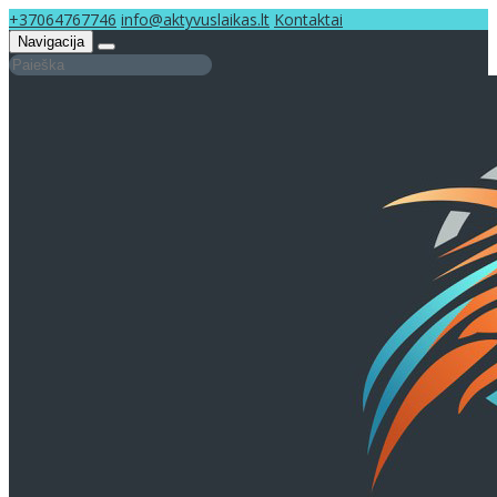
+37064767746
info@aktyvuslaikas.lt
Kontaktai
Navigacija