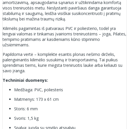
amortizavimą, apsaugodama sąnarius ir užtikrindama komfortą
visos treniruotės metu. Neslystanti paviršiaus danga garantuoja
stabilumą ir saugumą, leidžia visiškai susikoncentruoti į pratimų
tikslumą bei mažina traumų riziką.
Kilimėlis pagamintas iš patvaraus PVC ir poliesterio, todėl yra
lengvai valomas ir tinkamas įvairioms treniruotėms – joga, Pilates,
tempimo pratimams ar kasdieniams kūno stiprinimo
užsiėmimams.
Papildoma vertė – komplekte esantis plonas nešimo dirželis,
palengvinantis kilimėlio susukimą ir transportavimą. Tai puikus
sprendimas tiems, kurie mėgsta treniruotis lauke arba keliauti su
savo įranga.
Techniniai duomenys:
Medžiaga: PVC, poliesteris
Matmenys: 173 x 61 cm
Storis: 6 mm
Svoris: 1,5 kg
Spalva: juoda su smėlio atspalviu