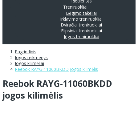
Riedlentės
Treniruokliai
Bėgimo takeliai
Irklavimo treniruokliai
Dviračiai treniruokliai
Elipsiniai treniruokliai
Jėgos treniruokliai
Pagrindinis
Jogos reikmenys
Jogos kilimėliai
Reebok RAYG-11060BKDD jogos kilimėlis
Reebok RAYG-11060BKDD
jogos kilimėlis