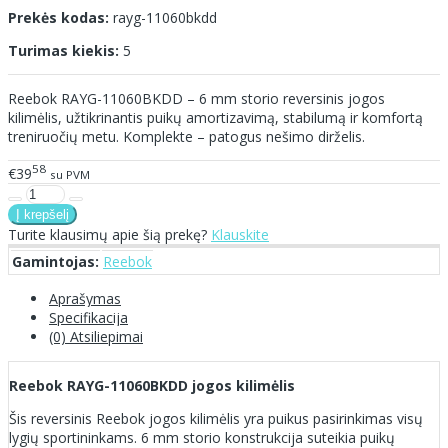
Prekės kodas:
rayg-11060bkdd
Turimas kiekis:
5
Reebok RAYG-11060BKDD – 6 mm storio reversinis jogos
kilimėlis, užtikrinantis puikų amortizavimą, stabilumą ir komfortą
treniruočių metu. Komplekte – patogus nešimo dirželis.
58
€39
su PVM
Turite klausimų apie šią prekę?
Klauskite
Gamintojas:
Reebok
Aprašymas
Specifikacija
(0) Atsiliepimai
Reebok RAYG-11060BKDD jogos kilimėlis
Šis reversinis Reebok jogos kilimėlis yra puikus pasirinkimas visų
lygių sportininkams. 6 mm storio konstrukcija suteikia puikų