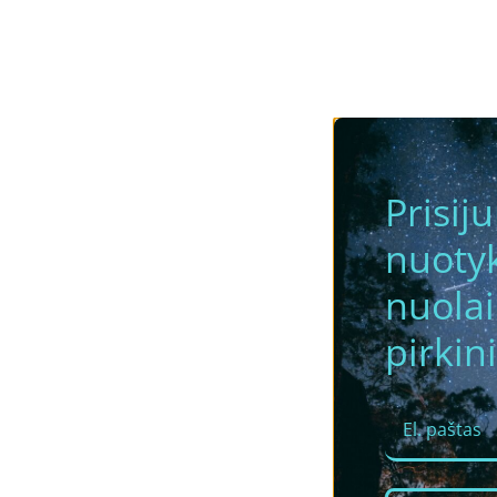
Prisij
nuotyk
nuola
pirkini