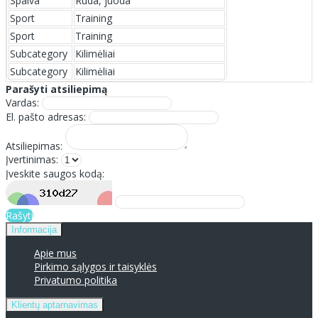
Spalva
Ruda, juoda
Sport
Training
Sport
Training
Subcategory
Kilimėliai
Subcategory
Kilimėliai
Parašyti atsiliepimą
Vardas:
El. pašto adresas:
Atsiliepimas:
Įvertinimas:
Įveskite saugos kodą:
Rašyti
Informacija
Apie mus
Pirkimo sąlygos ir taisyklės
Privatumo politika
Klientų aptarnavimas