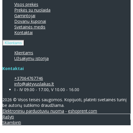
Visos prekės
Prekės su nuolaida
Gamintojai
Dovanų kuponai
Svetainės medis
Kontaktai
Klientams
Klientams
Užsakymų istorija
Kontaktai
+37064767746
info@aktyvuslaikas.lt
I - IV 09.00 - 17.00, V 10.00 - 16.00
2026 © Visos teisės saugomos. Kopijuoti, platinti svetainės turinį
be autorių sutikimo draudžiama.
Elektroninių parduotuvių nuoma
-
eshoprent.com
Rašyti
Skambinti