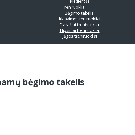
Riedlentės
Treniruokliai
Bėgimo takeliai
Irklavimo treniruokliai
Dviračiai treniruokliai
Elipsiniai treniruokliai
Jėgos treniruokliai
 namų bėgimo takelis