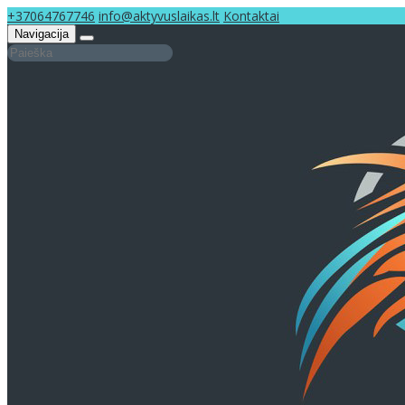
+37064767746
info@aktyvuslaikas.lt
Kontaktai
Navigacija