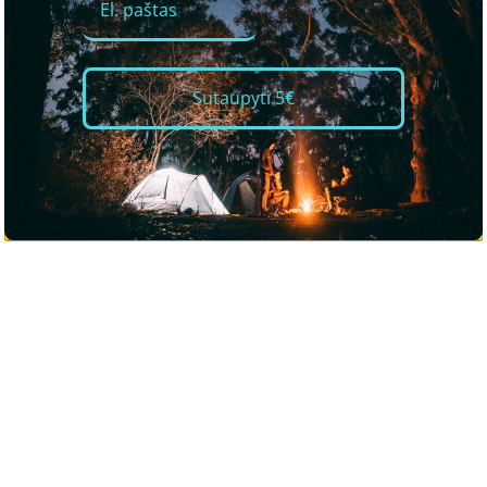
Sutaupyti 5€