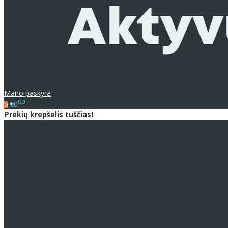
Mano paskyra
00
€0
0
Prekių krepšelis tuščias!