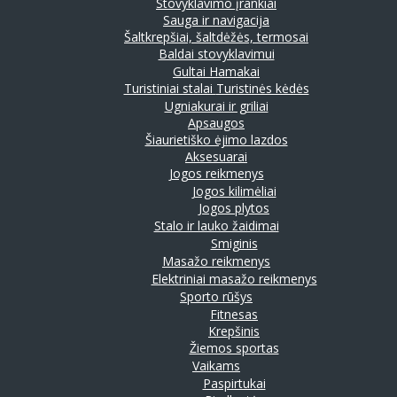
Stovyklavimo įrankiai
Sauga ir navigacija
Šaltkrepšiai, šaltdėžės, termosai
Baldai stovyklavimui
Gultai
Hamakai
Turistiniai stalai
Turistinės kėdės
Ugniakurai ir griliai
Apsaugos
Šiaurietiško ėjimo lazdos
Aksesuarai
Jogos reikmenys
Jogos kilimėliai
Jogos plytos
Stalo ir lauko žaidimai
Smiginis
Masažo reikmenys
Elektriniai masažo reikmenys
Sporto rūšys
Fitnesas
Krepšinis
Žiemos sportas
Vaikams
Paspirtukai