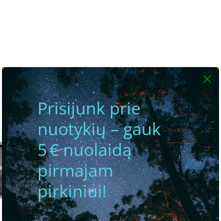
Prisijunk prie
nuotykių – gauk
5 € nuolaidą
pirmajam
pirkiniui!