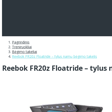
Pagrindinis
Treniruokliai
Bėgimo takeliai
Reebok FR20z Floatride – tylus namų bėgimo takelis
Reebok FR20z Floatride – tylus