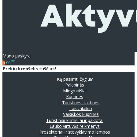
Mano paskyra
00
€0
0
Prekių krepšelis tuščias!
Ką pasiimti žygiui?
Palapinės
Miegmaišiai
Kuprinės
Turistinės, taktinės
Laisvalaikio
Vaikiškos kuprinės
Turistiniai kilimėliai ir paklotai
Lauko virtuvės reikmenys
Prožektoriai ir stovyklavimo lempos