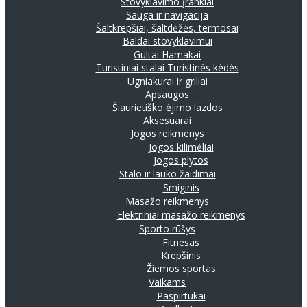
Stovyklavimo įrankiai
Sauga ir navigacija
Šaltkrepšiai, šaltdėžės, termosai
Baldai stovyklavimui
Gultai
Hamakai
Turistiniai stalai
Turistinės kėdės
Ugniakurai ir griliai
Apsaugos
Šiaurietiško ėjimo lazdos
Aksesuarai
Jogos reikmenys
Jogos kilimėliai
Jogos plytos
Stalo ir lauko žaidimai
Smiginis
Masažo reikmenys
Elektriniai masažo reikmenys
Sporto rūšys
Fitnesas
Krepšinis
Žiemos sportas
Vaikams
Paspirtukai