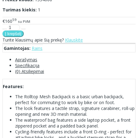
Turimas kiekis:
1
59
€160
su PVM
Turite klausimų apie šią prekę?
Klauskite
Gamintojas:
Rains
Aprašymas
Specifikacija
(0) Atsiliepimai
Features:
The Rolltop Mesh Backpack is a basic urban backpack,
perfect for commuting to work by bike or on foot.
The look features a tactile strap, signature carabiner, roll-up
opening and new 3D mesh material.
The waterproof bag features a side laptop pocket, a front
zippered pocket and a padded back panel.
Cycling-friendly features include a front D-ring - perfect for
attaching bike locks - and a buckled sternum strap for a