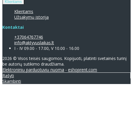
Klientams
Klientams
Užsakymų istorija
Kontaktai
+37064767746
info@aktyvuslaikas.lt
I - IV 09.00 - 17.00, V 10.00 - 16.00
2026 © Visos teisės saugomos. Kopijuoti, platinti svetainės turinį
be autorių sutikimo draudžiama.
Elektroninių parduotuvių nuoma
-
eshoprent.com
Rašyti
Skambinti