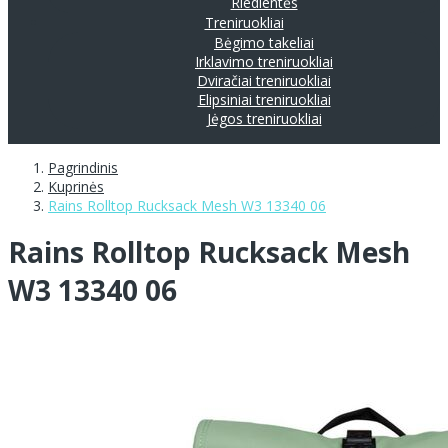
Riedlentės
Treniruokliai
Bėgimo takeliai
Irklavimo treniruokliai
Dviračiai treniruokliai
Elipsiniai treniruokliai
Jėgos treniruokliai
Pagrindinis
Kuprinės
Rains Rolltop Rucksack Mesh W3 13340 06
Rains Rolltop Rucksack Mesh
W3 13340 06