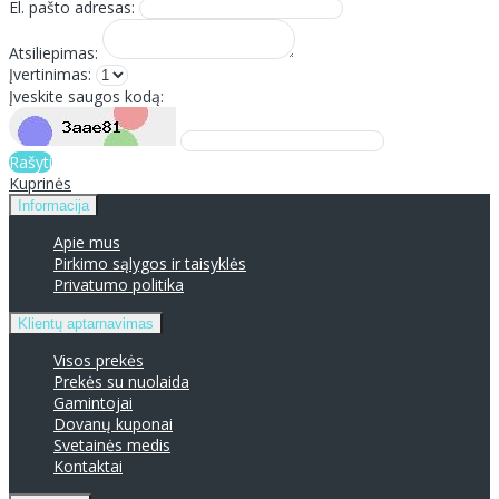
El. pašto adresas:
Atsiliepimas:
Įvertinimas:
Įveskite saugos kodą:
Rašyti
Kuprinės
Informacija
Apie mus
Pirkimo sąlygos ir taisyklės
Privatumo politika
Klientų aptarnavimas
Visos prekės
Prekės su nuolaida
Gamintojai
Dovanų kuponai
Svetainės medis
Kontaktai