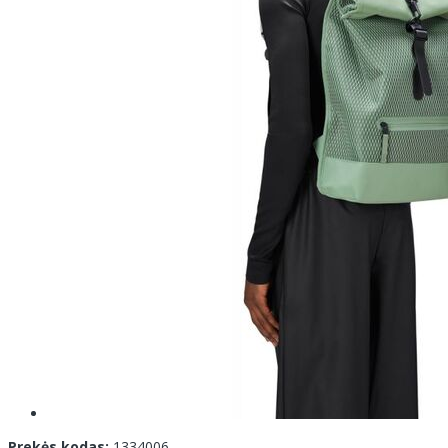
Prekės kodas:
1334006