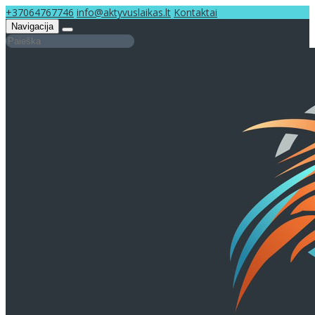
+37064767746
info@aktyvuslaikas.lt
Kontaktai
Navigacija