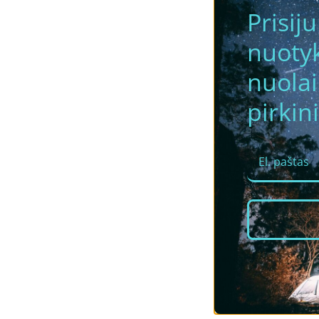
Prisij
nuotyk
nuola
pirkini