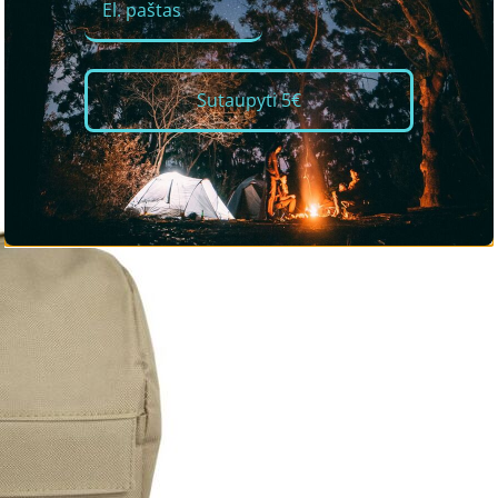
Sutaupyti 5€