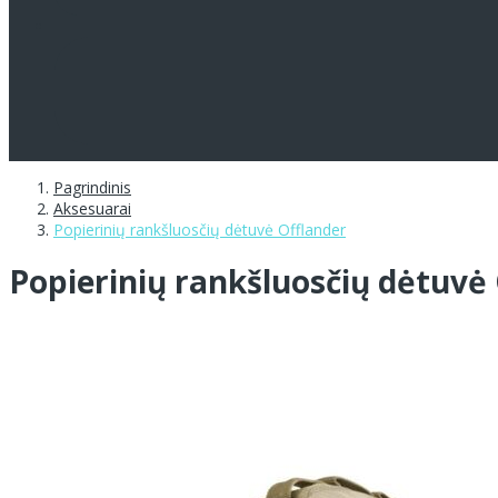
Pagrindinis
Aksesuarai
Popierinių rankšluosčių dėtuvė Offlander
Popierinių rankšluosčių dėtuvė