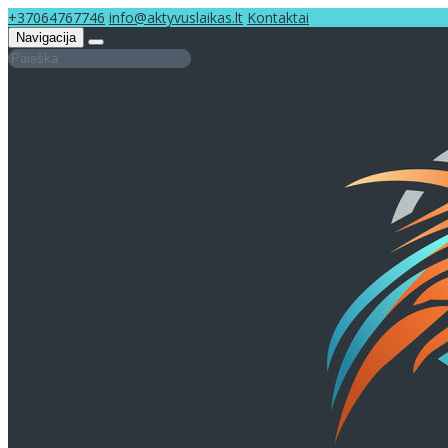
+37064767746
info@aktyvuslaikas.lt
Kontaktai
Navigacija