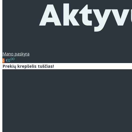
Mano paskyra
00
€0
0
Prekių krepšelis tuščias!