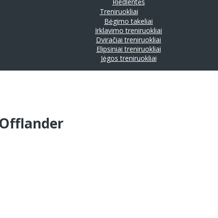
Riedlentės
Treniruokliai
Bėgimo takeliai
Irklavimo treniruokliai
Dviračiai treniruokliai
Elipsiniai treniruokliai
Jėgos treniruokliai
 Offlander