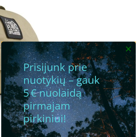
Prisijunk prie
nuotykių – gauk
5 € nuolaidą
pirmajam
pirkiniui!