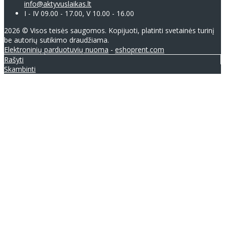
info@aktyvuslaikas.lt
I - IV 09.00 - 17.00, V 10.00 - 16.00
2026 © Visos teisės saugomos. Kopijuoti, platinti svetainės turinį
be autorių sutikimo draudžiama.
Elektroninių parduotuvių nuoma
-
eshoprent.com
Rašyti
Skambinti