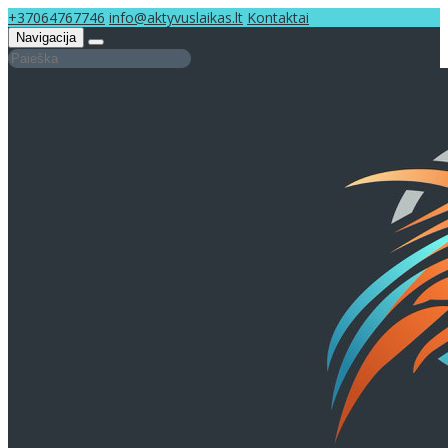
+37064767746
info@aktyvuslaikas.lt
Kontaktai
Navigacija