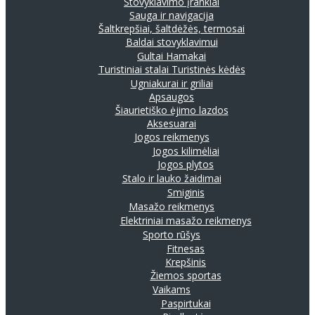
Stovyklavimo įrankiai
Sauga ir navigacija
Šaltkrepšiai, šaltdėžės, termosai
Baldai stovyklavimui
Gultai
Hamakai
Turistiniai stalai
Turistinės kėdės
Ugniakurai ir griliai
Apsaugos
Šiaurietiško ėjimo lazdos
Aksesuarai
Jogos reikmenys
Jogos kilimėliai
Jogos plytos
Stalo ir lauko žaidimai
Smiginis
Masažo reikmenys
Elektriniai masažo reikmenys
Sporto rūšys
Fitnesas
Krepšinis
Žiemos sportas
Vaikams
Paspirtukai