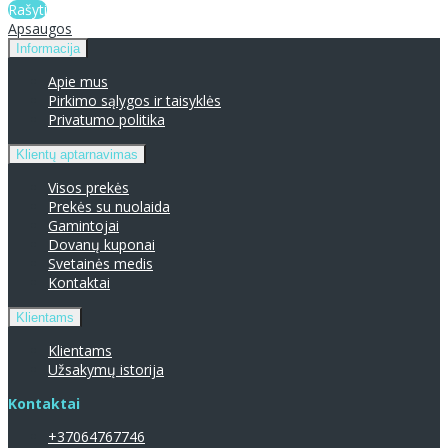
Rašyti
Apsaugos
Informacija
Apie mus
Pirkimo sąlygos ir taisyklės
Privatumo politika
Klientų aptarnavimas
Visos prekės
Prekės su nuolaida
Gamintojai
Dovanų kuponai
Svetainės medis
Kontaktai
Klientams
Klientams
Užsakymų istorija
Kontaktai
+37064767746