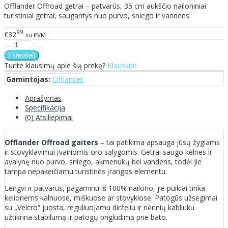
Offlander Offroad getrai – patvarūs, 35 cm aukščio nailoniniai
turistiniai getrai, saugantys nuo purvo, sniego ir vandens.
99
€32
su PVM
Turite klausimų apie šią prekę?
Klauskite
Gamintojas:
Offlander
Aprašymas
Specifikacija
(0) Atsiliepimai
Offlander Offroad gaiters
– tai patikima apsauga jūsų žygiams
ir stovyklavimui įvairiomis oro sąlygomis. Getrai saugo kelnes ir
avalynę nuo purvo, sniego, akmenukų bei vandens, todėl jie
tampa nepakeičiamu turistinės įrangos elementu.
Lengvi ir patvarūs, pagaminti iš 100% nailono, jie puikiai tinka
kelionėms kalnuose, miškuose ar stovyklose. Patogūs užsegimai
su „Velcro“ juosta, reguliuojamu dirželiu ir nėrinių kabliuku
užtikrina stabilumą ir patogų prigludimą prie bato.