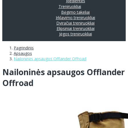
Riedlentės
Treniruokliai
Bėgimo takeliai
Irklavimo treniruokliai
Dviračiai treniruokliai
Elipsiniai treniruokliai
Jėgos treniruokliai
Pagrindinis
Apsaugos
Nailoninės apsaugos Offlander Offroad
Nailoninės apsaugos Offlander
Offroad