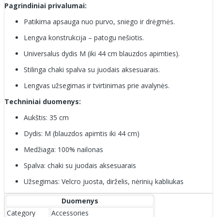
Pagrindiniai privalumai:
Patikima apsauga nuo purvo, sniego ir drėgmės.
Lengva konstrukcija – patogu nešiotis.
Universalus dydis M (iki 44 cm blauzdos apimties).
Stilinga chaki spalva su juodais aksesuarais.
Lengvas užsegimas ir tvirtinimas prie avalynės.
Techniniai duomenys:
Aukštis: 35 cm
Dydis: M (blauzdos apimtis iki 44 cm)
Medžiaga: 100% nailonas
Spalva: chaki su juodais aksesuarais
Užsegimas: Velcro juosta, dirželis, nėrinių kabliukas
Duomenys
Category
Accessories