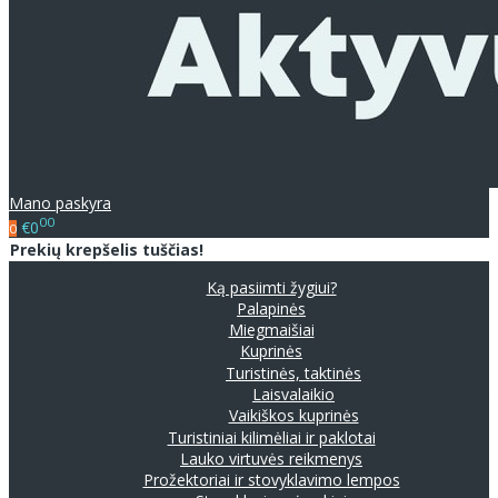
Mano paskyra
00
€0
0
Prekių krepšelis tuščias!
Ką pasiimti žygiui?
Palapinės
Miegmaišiai
Kuprinės
Turistinės, taktinės
Laisvalaikio
Vaikiškos kuprinės
Turistiniai kilimėliai ir paklotai
Lauko virtuvės reikmenys
Prožektoriai ir stovyklavimo lempos