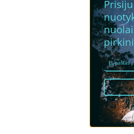
Prisij
nuotyk
nuola
pirkini