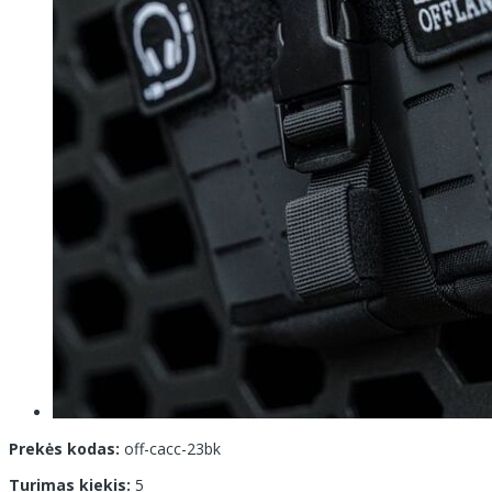
Prekės kodas:
off-cacc-23bk
Turimas kiekis:
5