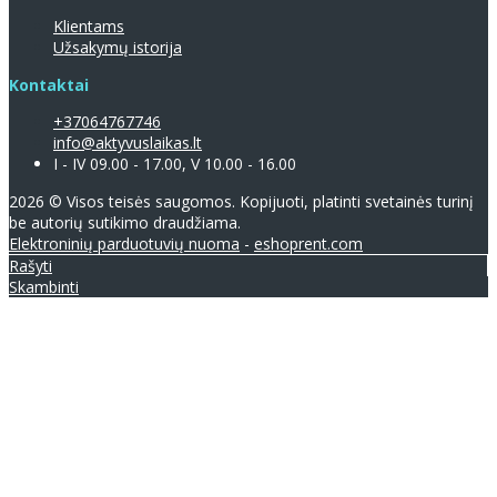
Klientams
Užsakymų istorija
Kontaktai
+37064767746
info@aktyvuslaikas.lt
I - IV 09.00 - 17.00, V 10.00 - 16.00
2026 © Visos teisės saugomos. Kopijuoti, platinti svetainės turinį
be autorių sutikimo draudžiama.
Elektroninių parduotuvių nuoma
-
eshoprent.com
Rašyti
Skambinti