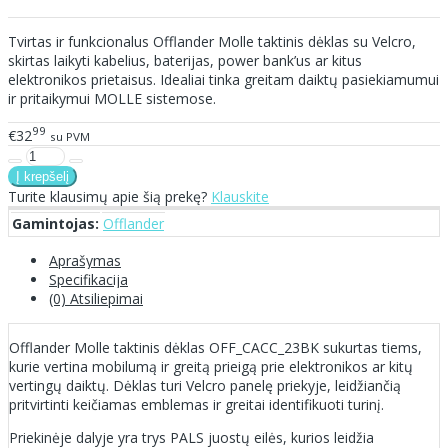
Tvirtas ir funkcionalus Offlander Molle taktinis dėklas su Velcro,
skirtas laikyti kabelius, baterijas, power bank’us ar kitus
elektronikos prietaisus. Idealiai tinka greitam daiktų pasiekiamumui
ir pritaikymui MOLLE sistemose.
99
€32
su PVM
Turite klausimų apie šią prekę?
Klauskite
Gamintojas:
Offlander
Aprašymas
Specifikacija
(0) Atsiliepimai
Offlander Molle taktinis dėklas OFF_CACC_23BK sukurtas tiems,
kurie vertina mobilumą ir greitą prieigą prie elektronikos ar kitų
vertingų daiktų. Dėklas turi Velcro panelę priekyje, leidžiančią
pritvirtinti keičiamas emblemas ir greitai identifikuoti turinį.
Priekinėje dalyje yra trys PALS juostų eilės, kurios leidžia