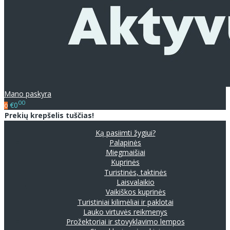
Mano paskyra
00
€0
0
Prekių krepšelis tuščias!
Ką pasiimti žygiui?
Palapinės
Miegmaišiai
Kuprinės
Turistinės, taktinės
Laisvalaikio
Vaikiškos kuprinės
Turistiniai kilimėliai ir paklotai
Lauko virtuvės reikmenys
Prožektoriai ir stovyklavimo lempos