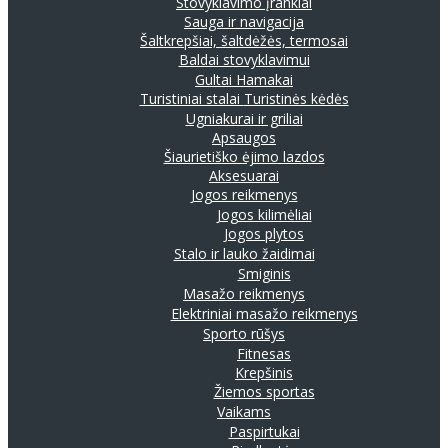
Stovyklavimo įrankiai
Sauga ir navigacija
Šaltkrepšiai, šaltdėžės, termosai
Baldai stovyklavimui
Gultai
Hamakai
Turistiniai stalai
Turistinės kėdės
Ugniakurai ir griliai
Apsaugos
Šiaurietiško ėjimo lazdos
Aksesuarai
Jogos reikmenys
Jogos kilimėliai
Jogos plytos
Stalo ir lauko žaidimai
Smiginis
Masažo reikmenys
Elektriniai masažo reikmenys
Sporto rūšys
Fitnesas
Krepšinis
Žiemos sportas
Vaikams
Paspirtukai