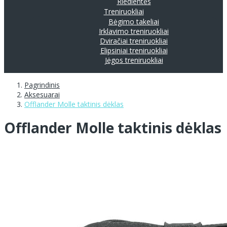
Riedlentės
Treniruokliai
Bėgimo takeliai
Irklavimo treniruokliai
Dviračiai treniruokliai
Elipsiniai treniruokliai
Jėgos treniruokliai
Pagrindinis
Aksesuarai
Offlander Molle taktinis dėklas
Offlander Molle taktinis dėklas