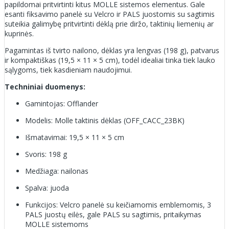
papildomai pritvirtinti kitus MOLLE sistemos elementus. Gale
esanti fiksavimo panelė su Velcro ir PALS juostomis su sagtimis
suteikia galimybę pritvirtinti dėklą prie diržo, taktinių liemenių ar
kuprinės.
Pagamintas iš tvirto nailono, dėklas yra lengvas (198 g), patvarus
ir kompaktiškas (19,5 × 11 × 5 cm), todėl idealiai tinka tiek lauko
sąlygoms, tiek kasdieniam naudojimui.
Techniniai duomenys:
Gamintojas: Offlander
Modelis: Molle taktinis dėklas (OFF_CACC_23BK)
Išmatavimai: 19,5 × 11 × 5 cm
Svoris: 198 g
Medžiaga: nailonas
Spalva: juoda
Funkcijos: Velcro panelė su keičiamomis emblemomis, 3
PALS juostų eilės, gale PALS su sagtimis, pritaikymas
MOLLE sistemoms