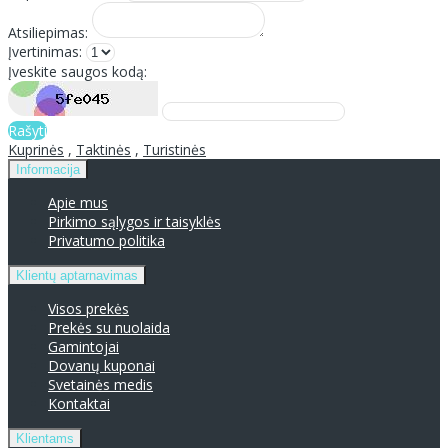
Atsiliepimas:
Įvertinimas:
Įveskite saugos kodą:
Rašyti
Kuprinės
,
Taktinės
,
Turistinės
Informacija
Apie mus
Pirkimo sąlygos ir taisyklės
Privatumo politika
Klientų aptarnavimas
Visos prekės
Prekės su nuolaida
Gamintojai
Dovanų kuponai
Svetainės medis
Kontaktai
Klientams