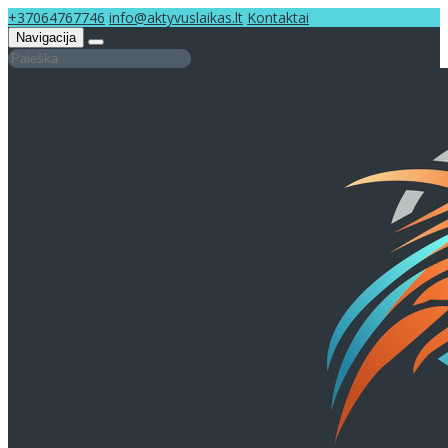
+37064767746
info@aktyvuslaikas.lt
Kontaktai
Navigacija