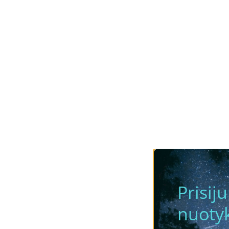
Prisij
nuotyk