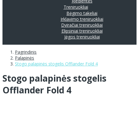
Riedlentės
Treniruokliai
Bėgimo takeliai
Irklavimo treniruokliai
Dviračiai treniruokliai
Elipsiniai treniruokliai
Jėgos treniruokliai
Pagrindinis
Palapinės
Stogo palapinės stogelis Offlander Fold 4
Stogo palapinės stogelis
Offlander Fold 4