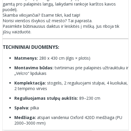
gamtą pro palapinės langą, laikydami rankoje karštos kavos
puodelį.
Skamba viliojančiai? Esame tikri, kad taip!
Norisi vienišos išvykos už miesto? Tai paprasta.
Pasiimkite būtiniausius daiktus ir leiskitės į mišką. Jus riboja tik
jūsų vaizduotė.
TECHNINIAI DUOMENYS:
Matmenys:
280 x 430 cm (ilgis × plotis)
Montavimo būdas:
tvirtinimas prie palapinės užtrauktuku ir
„Velcro“ lipdukais
Komplektacija:
stogelis, 2 reguliuojami stulpai, 4 kuoliukai,
2 tempimo virvės
Reguliuojamas stulpų aukštis:
89–230 cm
Spalva:
pilka
Medžiaga:
atspari vandeniui Oxford 420D medžiaga (PU
2000–3000 mm)