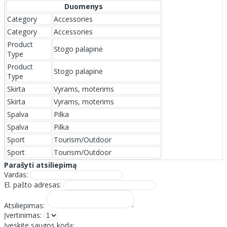
Duomenys
Category
Accessories
Category
Accessories
Product
Stogo palapinė
Type
Product
Stogo palapinė
Type
Skirta
Vyrams, moterims
Skirta
Vyrams, moterims
Spalva
Pilka
Spalva
Pilka
Sport
Tourism/Outdoor
Sport
Tourism/Outdoor
Parašyti atsiliepimą
Vardas:
El. pašto adresas:
Atsiliepimas:
Įvertinimas:
Įveskite saugos kodą: