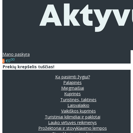
Mano paskyra
00
€0
0
Prekių krepšelis tuščias!
Ką pasiimti žygiui?
Palapinės
Miegmaišiai
Kuprinės
Turistinės, taktinės
Laisvalaikio
Vaikiškos kuprinės
Turistiniai kilimėliai ir paklotai
Lauko virtuvės reikmenys
Prožektoriai ir stovyklavimo lempos