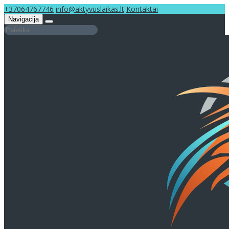
+37064767746
info@aktyvuslaikas.lt
Kontaktai
Navigacija