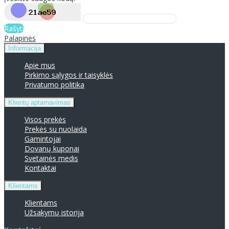
Rašyti
Palapinės
Informacija
Apie mus
Pirkimo sąlygos ir taisyklės
Privatumo politika
Klientų aptarnavimas
Visos prekės
Prekės su nuolaida
Gamintojai
Dovanų kuponai
Svetainės medis
Kontaktai
Klientams
Klientams
Užsakymų istorija