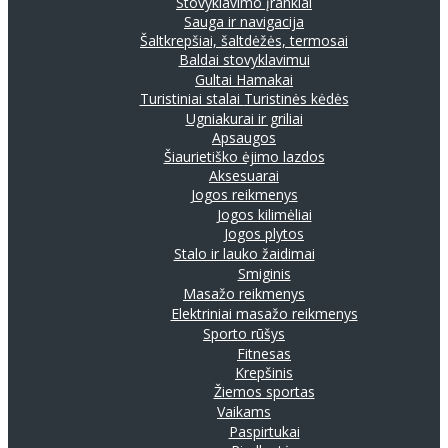
Stovyklavimo įrankiai
Sauga ir navigacija
Šaltkrepšiai, šaltdėžės, termosai
Baldai stovyklavimui
Gultai
Hamakai
Turistiniai stalai
Turistinės kėdės
Ugniakurai ir griliai
Apsaugos
Šiaurietiško ėjimo lazdos
Aksesuarai
Jogos reikmenys
Jogos kilimėliai
Jogos plytos
Stalo ir lauko žaidimai
Smiginis
Masažo reikmenys
Elektriniai masažo reikmenys
Sporto rūšys
Fitnesas
Krepšinis
Žiemos sportas
Vaikams
Paspirtukai