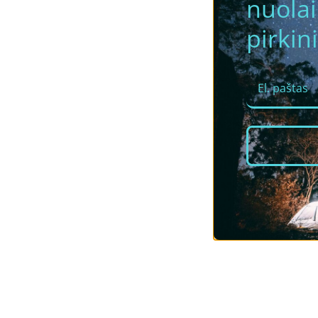
nuola
pirkini