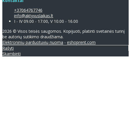
Kontaktai
+37064767746
info@aktyvuslaikas.lt
I - IV 09.00 - 17.00, V 10.00 - 16.00
2026 © Visos teisės saugomos. Kopijuoti, platinti svetainės turinį
be autorių sutikimo draudžiama.
Elektroninių parduotuvių nuoma
-
eshoprent.com
Rašyti
Skambinti