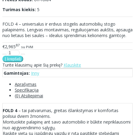
Turimas kiekis:
5
FOLD 4 – universalus ir erdvus stogelis automobilių stogo
palapinėms. Lengvas montavimas, reguliuojamas aukštis, apsauga
nuo lietaus bei saulės – idealus sprendimas kelionėms gamtoje.
87
€2,965
su PVM
Turite klausimų apie šią prekę?
Klauskite
Gamintojas:
Inny
Aprašymas
Specifikacija
(0) Atsiliepimai
FOLD 4
– tai patvarumas, greitas išlankstymas ir komfortas
poilsiui dviem žmonėms.
Montuokite palapinę ant savo automobilio ir būkite nepriklausomi
nuo apgyvendinimo sąlygų.
Raskite vietą su įspūdingu vaizdu ir rytą pasitikite stebėdami