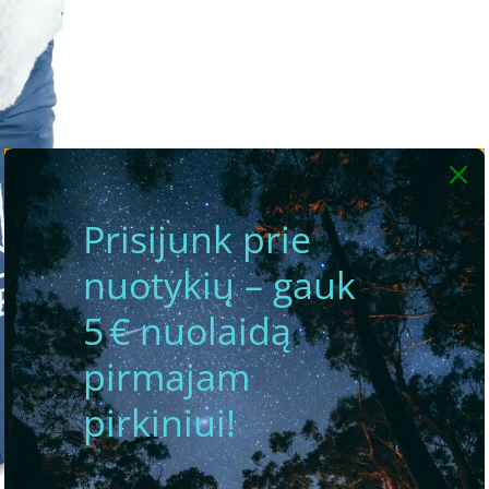
Prisijunk prie
nuotykių – gauk
5 € nuolaidą
pirmajam
pirkiniui!