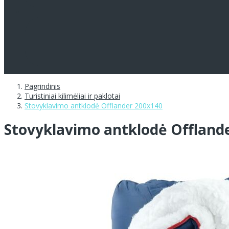
Pagrindinis
Turistiniai kilimėliai ir paklotai
Stovyklavimo antklodė Offlander 200x140
Stovyklavimo antklodė Offland