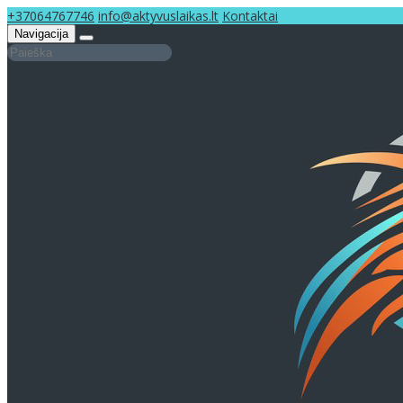
+37064767746
info@aktyvuslaikas.lt
Kontaktai
Navigacija