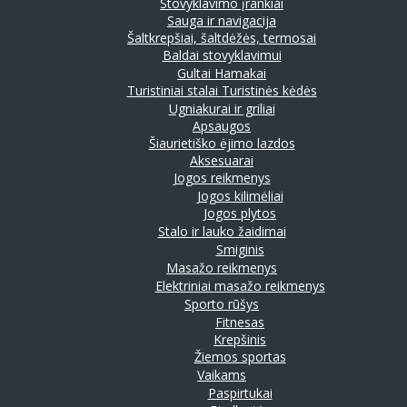
Stovyklavimo įrankiai
Sauga ir navigacija
Šaltkrepšiai, šaltdėžės, termosai
Baldai stovyklavimui
Gultai
Hamakai
Turistiniai stalai
Turistinės kėdės
Ugniakurai ir griliai
Apsaugos
Šiaurietiško ėjimo lazdos
Aksesuarai
Jogos reikmenys
Jogos kilimėliai
Jogos plytos
Stalo ir lauko žaidimai
Smiginis
Masažo reikmenys
Elektriniai masažo reikmenys
Sporto rūšys
Fitnesas
Krepšinis
Žiemos sportas
Vaikams
Paspirtukai