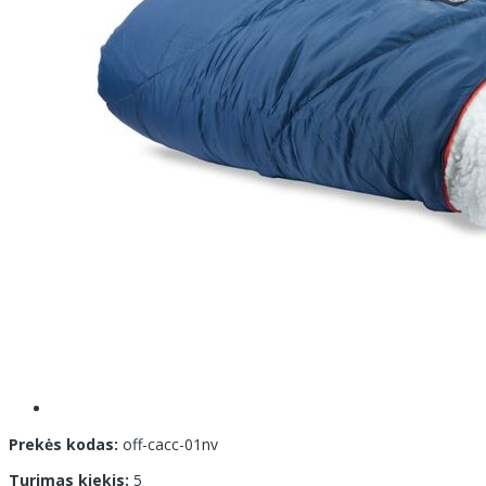
Prekės kodas:
off-cacc-01nv
Turimas kiekis:
5