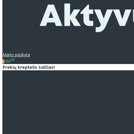
Mano paskyra
00
€0
0
Prekių krepšelis tuščias!