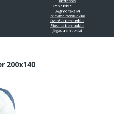
Riedlentės
Treniruokliai
Bėgimo takeliai
Irklavimo treniruokliai
Dviračiai treniruokliai
Elipsiniai treniruokliai
Jėgos treniruokliai
er 200x140