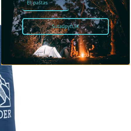
Sutaupyti 5€