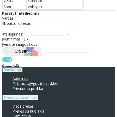
Sport
Volleyball
Sport
Volleyball
Parašyti atsiliepimą
Vardas:
El. pašto adresas:
Atsiliepimas:
Įvertinimas:
Įveskite saugos kodą:
Rašyti
Apsaugos
Informacija
Apie mus
Pirkimo sąlygos ir taisyklės
Privatumo politika
Klientų aptarnavimas
Visos prekės
Prekės su nuolaida
Gamintojai