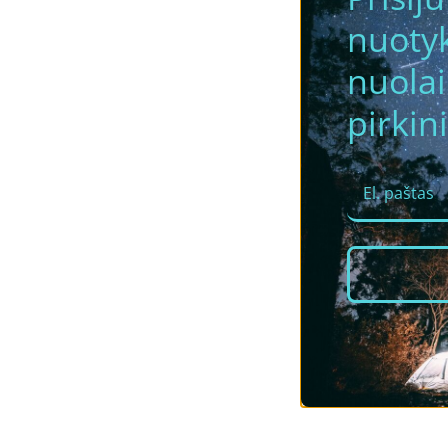
nuotyk
nuola
pirkini