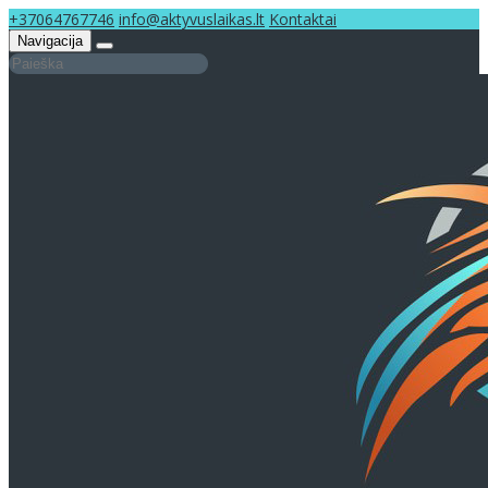
+37064767746
info@aktyvuslaikas.lt
Kontaktai
Navigacija