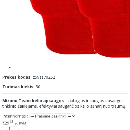
Prekės kodas:
z59ss70262
Turimas kiekis:
30
Mizuno Team kelio apsaugos
– patogios ir saugios apsaugos
tinklinio žaidėjams, efektyviai saugančios kelio sąnarį nuo traumų.
Pasirinkimas :
15
€29
su PVM