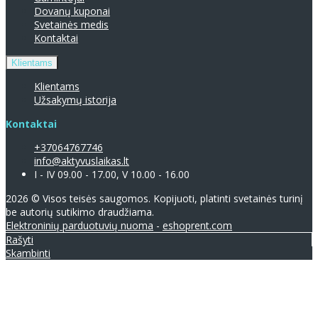
Dovanų kuponai
Svetainės medis
Kontaktai
Klientams
Klientams
Užsakymų istorija
Kontaktai
+37064767746
info@aktyvuslaikas.lt
I - IV 09.00 - 17.00, V 10.00 - 16.00
2026 © Visos teisės saugomos. Kopijuoti, platinti svetainės turinį
be autorių sutikimo draudžiama.
Elektroninių parduotuvių nuoma
-
eshoprent.com
Rašyti
Skambinti