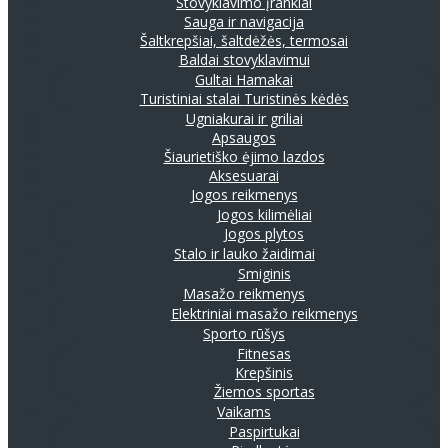
Stovyklavimo įrankiai
Sauga ir navigacija
Šaltkrepšiai, šaltdėžės, termosai
Baldai stovyklavimui
Gultai
Hamakai
Turistiniai stalai
Turistinės kėdės
Ugniakurai ir griliai
Apsaugos
Šiaurietiško ėjimo lazdos
Aksesuarai
Jogos reikmenys
Jogos kilimėliai
Jogos plytos
Stalo ir lauko žaidimai
Smiginis
Masažo reikmenys
Elektriniai masažo reikmenys
Sporto rūšys
Fitnesas
Krepšinis
Žiemos sportas
Vaikams
Paspirtukai