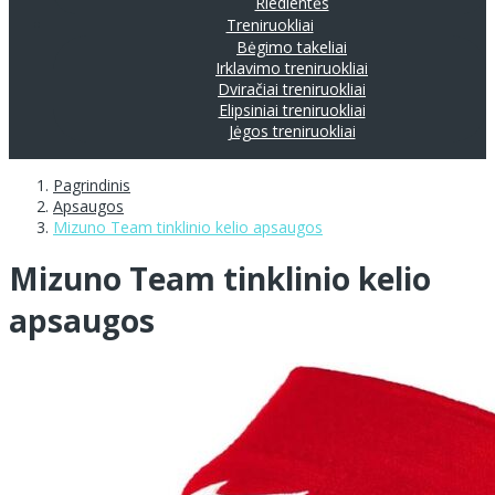
Riedlentės
Treniruokliai
Bėgimo takeliai
Irklavimo treniruokliai
Dviračiai treniruokliai
Elipsiniai treniruokliai
Jėgos treniruokliai
Pagrindinis
Apsaugos
Mizuno Team tinklinio kelio apsaugos
Mizuno Team tinklinio kelio
apsaugos