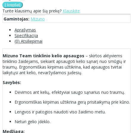
Turite klausimų apie šią prekę?
Klauskite
Gamintojas:
Mizuno
Aprašymas
Specifikacija
(0) Atsiliepimai
Mizuno Team tinklinio kelio apsaugos
– skirtos aktyviems
tinklinio žaidėjams, siekiant apsaugoti kelio sąnarį nuo smūgių ir
traumų. Ergonomiškas kirpimas užtikrina, kad apsaugos tvirtai
laikytųsi ant kelio, nevaržydamos judesių.
Savybės:
Dėvimos ant kelių, efektyviai saugo sąnarius nuo traumų.
Ergonomiškas kirpimas užtikrina gerą prisitaikymą prie kūno.
Lengvos ir patogios naudoti viso žaidimo metu.
Neturi gelio įdėklo.
Medžiaga: