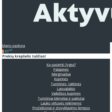
Mano paskyra
00
€0
0
Prekių krepšelis tuščias!
Ką pasiimti žygiui?
Palapinės
Miegmaišiai
Kuprinės
Turistinės, taktinės
Laisvalaikio
Vaikiškos kuprinės
Turistiniai kilimėliai ir paklotai
Lauko virtuvės reikmenys
Prožektoriai ir stovyklavimo lempos