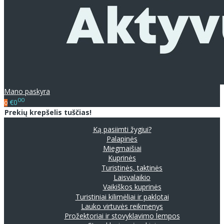
Mano paskyra
00
€0
0
Prekių krepšelis tuščias!
Ką pasiimti žygiui?
Palapinės
Miegmaišiai
Kuprinės
Turistinės, taktinės
Laisvalaikio
Vaikiškos kuprinės
Turistiniai kilimėliai ir paklotai
Lauko virtuvės reikmenys
Prožektoriai ir stovyklavimo lempos