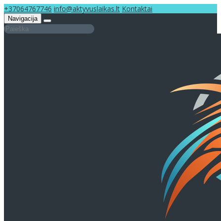
+37064767746
info@aktyvuslaikas.lt
Kontaktai
Navigacija