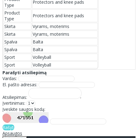
Protectors and knee pads
Type
Product
Protectors and knee pads
Type
Skirta
Vyrams, moterims
Skirta
Vyrams, moterims
Spalva
Balta
Spalva
Balta
Sport
Volleyball
Sport
Volleyball
Parašyti atsiliepimą
Vardas:
El. pašto adresas:
Atsiliepimas:
Įvertinimas:
Įveskite saugos kodą:
Rašyti
Apsaugos