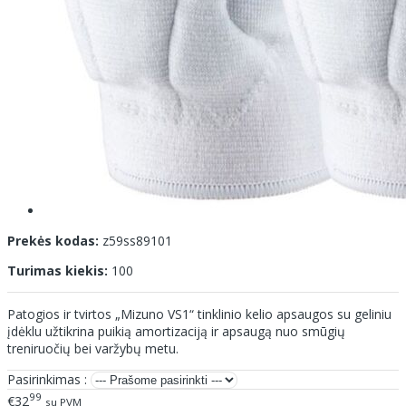
Prekės kodas:
z59ss89101
Turimas kiekis:
100
Patogios ir tvirtos „Mizuno VS1“ tinklinio kelio apsaugos su geliniu
įdėklu užtikrina puikią amortizaciją ir apsaugą nuo smūgių
treniruočių bei varžybų metu.
Pasirinkimas :
99
€32
su PVM