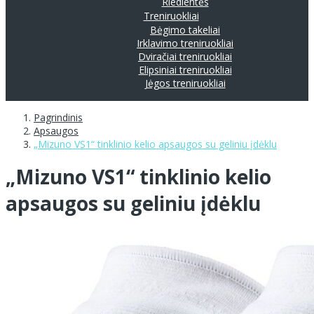
Riedlentės
Treniruokliai
Bėgimo takeliai
Irklavimo treniruokliai
Dviračiai treniruokliai
Elipsiniai treniruokliai
Jėgos treniruokliai
Pagrindinis
Apsaugos
„Mizuno VS1“ tinklinio kelio apsaugos su geliniu įdėklu
„Mizuno VS1“ tinklinio kelio
apsaugos su geliniu įdėklu