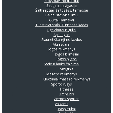
Stovyklavimo įrankiai
Sauga ir navigacija
Šaltkrepšiai, šaltdėžės, termosai
Baldai stovyklavimui
Gultai
Hamakai
Turistiniai stalai
Turistinės kėdės
Ugniakurai ir griliai
Apsaugos
Šiaurietiško ėjimo lazdos
Aksesuarai
Jogos reikmenys
Jogos kilimėliai
Jogos plytos
Stalo ir lauko žaidimai
Smiginis
Masažo reikmenys
Elektriniai masažo reikmenys
Sporto rūšys
Fitnesas
Krepšinis
Žiemos sportas
Vaikams
Paspirtukai