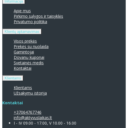
Informacija
Apie mus
Pirkimo sąlygos ir taisyklės
Privatumo politika
Klientų aptarnavimas
Visos prekės
Prekės su nuolaida
Gamintojai
Dovanų kuponai
Svetainės medis
Kontaktai
Klientams
Klientams
Užsakymų istorija
Kontaktai
+37064767746
info@aktyvuslaikas.lt
I - IV 09.00 - 17.00, V 10.00 - 16.00