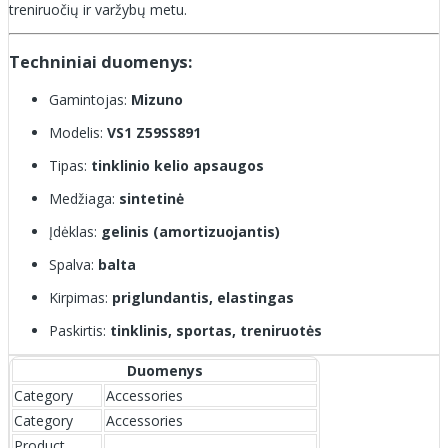
treniruočių ir varžybų metu.
Techniniai duomenys:
Gamintojas:
Mizuno
Modelis:
VS1 Z59SS891
Tipas:
tinklinio kelio apsaugos
Medžiaga:
sintetinė
Įdėklas:
gelinis (amortizuojantis)
Spalva:
balta
Kirpimas:
priglundantis, elastingas
Paskirtis:
tinklinis, sportas, treniruotės
Duomenys
Category
Accessories
Category
Accessories
Product