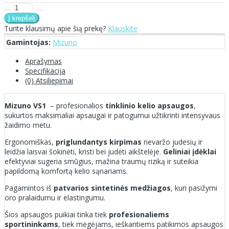
Turite klausimų apie šią prekę?
Klauskite
Gamintojas:
Mizuno
Aprašymas
Specifikacija
(0) Atsiliepimai
Mizuno VS1
– profesionalios
tinklinio kelio apsaugos
,
sukurtos maksimaliai apsaugai ir patogumui užtikrinti intensyvaus
žaidimo metu.
Ergonomiškas,
priglundantys kirpimas
nevaržo judesių ir
leidžia laisvai šokinėti, kristi bei judėti aikštelėje.
Geliniai įdėklai
efektyviai sugeria smūgius, mažina traumų riziką ir suteikia
papildomą komfortą kelio sąnariams.
Pagamintos iš
patvarios sintetinės medžiagos
, kuri pasižymi
oro pralaidumu ir elastingumu.
Šios apsaugos puikiai tinka tiek
profesionaliems
sportininkams
, tiek mėgėjams, ieškantiems patikimos apsaugos