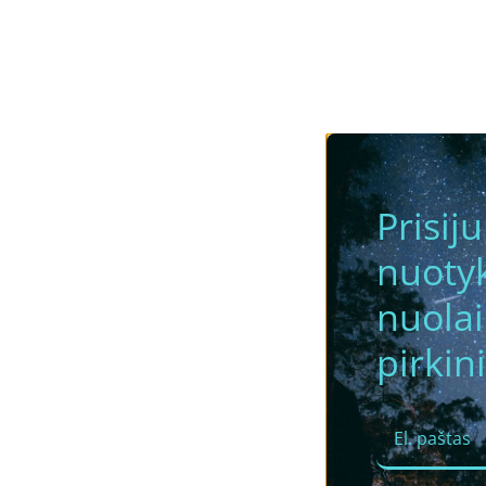
Prisij
nuotyk
nuola
pirkini