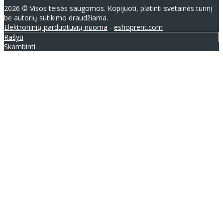
2026 © Visos teisės saugomos. Kopijuoti, platinti svetainės turinį
be autorių sutikimo draudžiama.
Elektroninių parduotuvių nuoma
-
eshoprent.com
Rašyti
Skambinti