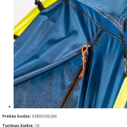
Prekės kodas:
92800350266
Turimas kiekis:
16