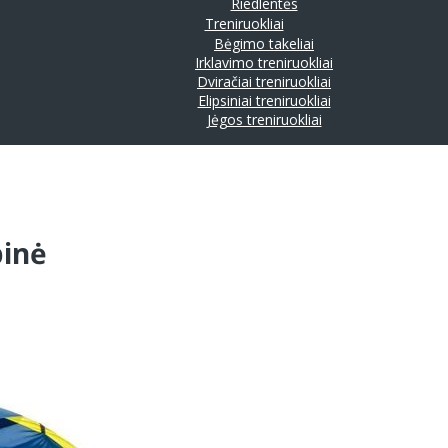
Riedlentės
Treniruokliai
Bėgimo takeliai
Irklavimo treniruokliai
Dviračiai treniruokliai
Elipsiniai treniruokliai
Jėgos treniruokliai
pinė