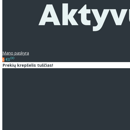
Mano paskyra
00
€0
0
Prekių krepšelis tuščias!