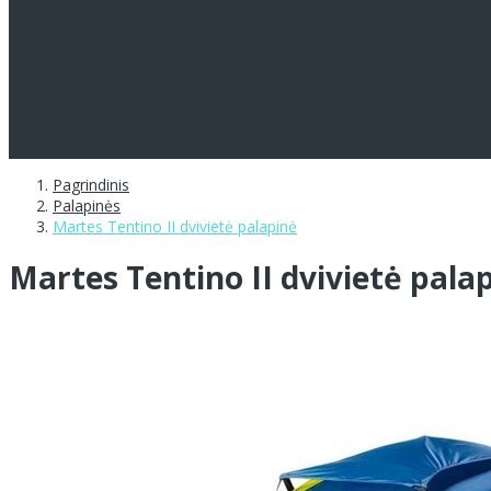
Pagrindinis
Palapinės
Martes Tentino II dvivietė palapinė
Martes Tentino II dvivietė pala