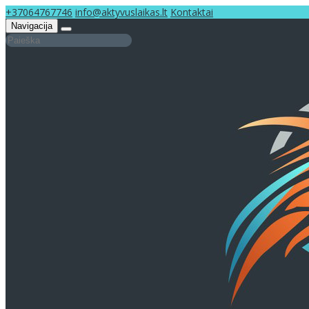
+37064767746
info@aktyvuslaikas.lt
Kontaktai
Navigacija