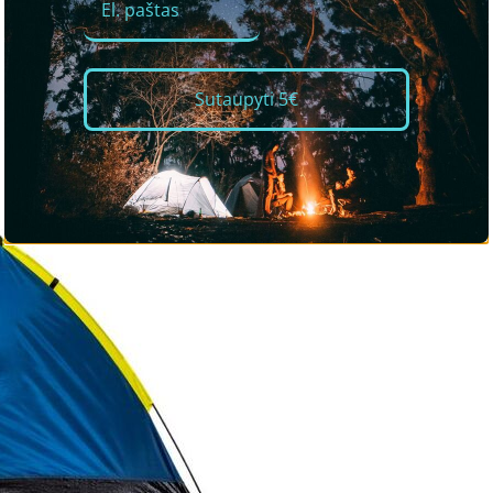
Sutaupyti 5€