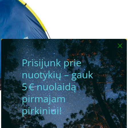
Prisijunk prie
nuotykių – gauk
5 € nuolaidą
pirmajam
pirkiniui!