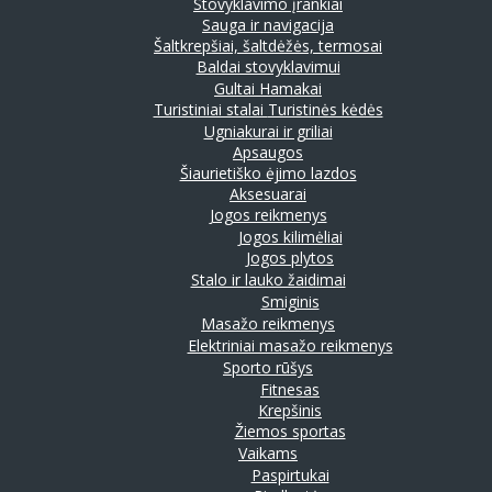
Stovyklavimo įrankiai
Sauga ir navigacija
Šaltkrepšiai, šaltdėžės, termosai
Baldai stovyklavimui
Gultai
Hamakai
Turistiniai stalai
Turistinės kėdės
Ugniakurai ir griliai
Apsaugos
Šiaurietiško ėjimo lazdos
Aksesuarai
Jogos reikmenys
Jogos kilimėliai
Jogos plytos
Stalo ir lauko žaidimai
Smiginis
Masažo reikmenys
Elektriniai masažo reikmenys
Sporto rūšys
Fitnesas
Krepšinis
Žiemos sportas
Vaikams
Paspirtukai