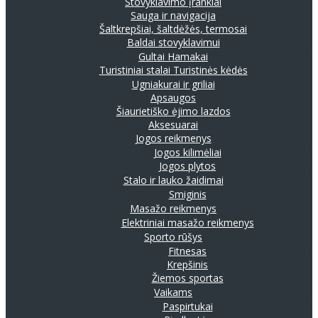
Stovyklavimo įrankiai
Sauga ir navigacija
Šaltkrepšiai, šaltdėžės, termosai
Baldai stovyklavimui
Gultai
Hamakai
Turistiniai stalai
Turistinės kėdės
Ugniakurai ir griliai
Apsaugos
Šiaurietiško ėjimo lazdos
Aksesuarai
Jogos reikmenys
Jogos kilimėliai
Jogos plytos
Stalo ir lauko žaidimai
Smiginis
Masažo reikmenys
Elektriniai masažo reikmenys
Sporto rūšys
Fitnesas
Krepšinis
Žiemos sportas
Vaikams
Paspirtukai