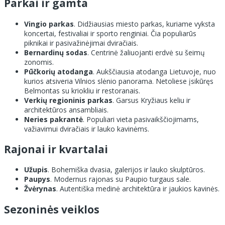
Parkai ir gamta
Vingio parkas
. Didžiausias miesto parkas, kuriame vyksta
koncertai, festivaliai ir sporto renginiai. Čia populiarūs
piknikai ir pasivažinėjimai dviračiais.
Bernardinų sodas
. Centrinė žaliuojanti erdvė su šeimų
zonomis.
Pūčkorių atodanga
. Aukščiausia atodanga Lietuvoje, nuo
kurios atsiveria Vilnios slėnio panorama. Netoliese įsikūręs
Belmontas su kriokliu ir restoranais.
Verkių regioninis parkas
. Garsus Kryžiaus keliu ir
architektūros ansambliais.
Neries pakrantė
. Populiari vieta pasivaikščiojimams,
važiavimui dviračiais ir lauko kavinėms.
Rajonai ir kvartalai
Užupis
. Bohemiška dvasia, galerijos ir lauko skulptūros.
Paupys
. Modernus rajonas su Paupio turgaus sale.
Žvėrynas
. Autentiška medinė architektūra ir jaukios kavinės.
Sezoninės veiklos