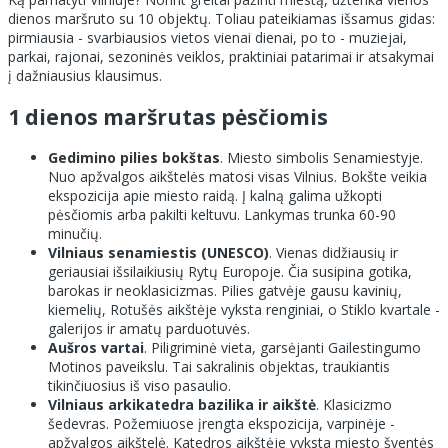
dienos maršruto su 10 objektų. Toliau pateikiamas išsamus gidas:
pirmiausia - svarbiausios vietos vienai dienai, po to - muziejai,
parkai, rajonai, sezoninės veiklos, praktiniai patarimai ir atsakymai
į dažniausius klausimus.
1 dienos maršrutas pėsčiomis
Gedimino pilies bokštas
. Miesto simbolis Senamiestyje.
Nuo apžvalgos aikštelės matosi visas Vilnius. Bokšte veikia
ekspozicija apie miesto raidą. Į kalną galima užkopti
pėsčiomis arba pakilti keltuvu. Lankymas trunka 60-90
minučių.
Vilniaus senamiestis (UNESCO)
. Vienas didžiausių ir
geriausiai išsilaikiusių Rytų Europoje. Čia susipina gotika,
barokas ir neoklasicizmas. Pilies gatvėje gausu kavinių,
kiemelių, Rotušės aikštėje vyksta renginiai, o Stiklo kvartale -
galerijos ir amatų parduotuvės.
Aušros vartai
. Piligriminė vieta, garsėjanti Gailestingumo
Motinos paveikslu. Tai sakralinis objektas, traukiantis
tikinčiuosius iš viso pasaulio.
Vilniaus arkikatedra bazilika ir aikštė
. Klasicizmo
šedevras. Požemiuose įrengta ekspozicija, varpinėje -
apžvalgos aikštelė. Katedros aikštėje vyksta miesto šventės