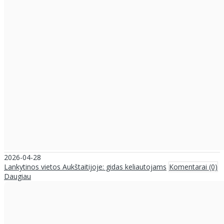
2026-04-28
Lankytinos vietos Aukštaitijoje: gidas keliautojams
Komentarai (0)
Daugiau