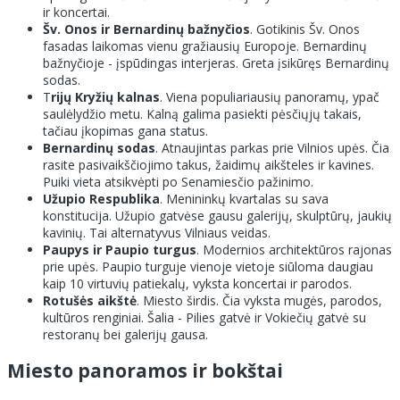
ir koncertai.
Šv. Onos ir Bernardinų bažnyčios
. Gotikinis Šv. Onos
fasadas laikomas vienu gražiausių Europoje. Bernardinų
bažnyčioje - įspūdingas interjeras. Greta įsikūręs Bernardinų
sodas.
T
rijų Kryžių kalnas
. Viena populiariausių panoramų, ypač
saulėlydžio metu. Kalną galima pasiekti pėsčiųjų takais,
tačiau įkopimas gana status.
Bernardinų sodas
. Atnaujintas parkas prie Vilnios upės. Čia
rasite pasivaikščiojimo takus, žaidimų aikšteles ir kavines.
Puiki vieta atsikvėpti po Senamiesčio pažinimo.
Užupio Respublika
. Menininkų kvartalas su sava
konstitucija. Užupio gatvėse gausu galerijų, skulptūrų, jaukių
kavinių. Tai alternatyvus Vilniaus veidas.
Paupys ir Paupio turgus
. Modernios architektūros rajonas
prie upės. Paupio turguje vienoje vietoje siūloma daugiau
kaip 10 virtuvių patiekalų, vyksta koncertai ir parodos.
Rotušės aikštė
. Miesto širdis. Čia vyksta mugės, parodos,
kultūros renginiai. Šalia - Pilies gatvė ir Vokiečių gatvė su
restoranų bei galerijų gausa.
Miesto panoramos ir bokštai