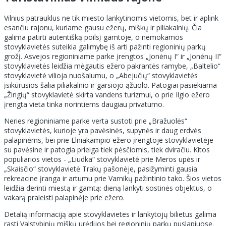
Vilnius patrauklus ne tik miesto lankytinomis vietomis, bet ir aplink
esančiu rajonu, kuriame gausu ežerų, miškų ir piliakalnių. Čia
galima patirti autentišką poilsį gamtoje, o nemokamos
stovyklavietės suteikia galimybę iš arti pažinti regioninių parkų
grožį. Asvejos regioniniame parke įrengtos „Jonėnų I“ ir „Jonėnų II“
stovyklavietės leidžia mėgautis ežero pakrantės ramybe, „Baltelio“
stovyklavietė vilioja nuošalumu, o „Abejučių“ stovyklavietės
įsikūrusios šalia piliakalnio ir garsiojo ąžuolo. Patogiai pasiekiama
„Žingių“ stovyklavietė skirta vandens turizmui, o prie Ilgio ežero
įrengta vieta tinka norintiems daugiau privatumo.
Neries regioniniame parke verta sustoti prie „Bražuolės“
stovyklavietės, kurioje yra pavėsinės, supynės ir daug erdvės
palapinėms, bei prie Elniakampio ežero įrengtoje stovyklavietėje
su pavėsine ir patogia prieiga tiek pėsčiomis, tiek dviračiu. Kitos
populiarios vietos - „Liudka“ stovyklavietė prie Meros upės ir
„Skaisčio“ stovyklavietė Trakų pašonėje, pasižyminti gausia
rekreacine įranga ir artumu prie Varnikų pažintinio tako. Šios vietos
leidžia derinti miestą ir gamtą: dieną lankyti sostinės objektus, o
vakarą praleisti palapinėje prie ežero.
Detalią informaciją apie stovyklavietes ir lankytojų bilietus galima
rasti Valstybinių miškų urėdijos bei regioninių parkų puslapiuose.