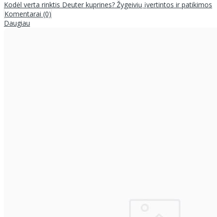
Kodėl verta rinktis Deuter kuprines? Žygeivių įvertintos ir patikimos
Komentarai (0)
Daugiau