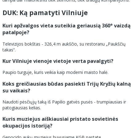
DUK: Ką pamatyti Vilniuje
Kuri apžvalgos vieta suteikia geriausią 360° vaizdą
patalpoje?
Televizijos bokštas - 326,4 m aukščio, su restoranu „Paukščių
takas“.
Kur Vilniuje vienoje vietoje verta pavalgyti?
Paupio turguje, kuris veikia kaip moderni maisto halė.
Koks greičiausias būdas pasiekti Trijų Kryžių kalną
su vaikais?
Naudoti pėsčiųjų taką iš Papilio gatvės pusės - trumpiausias ir
patogiausias kelias.
Kuris muziejus aiškiausiai pristato sovietinės
okupacijos istoriją?
Genocido aukų muziejus buvusiame KGB pastate.