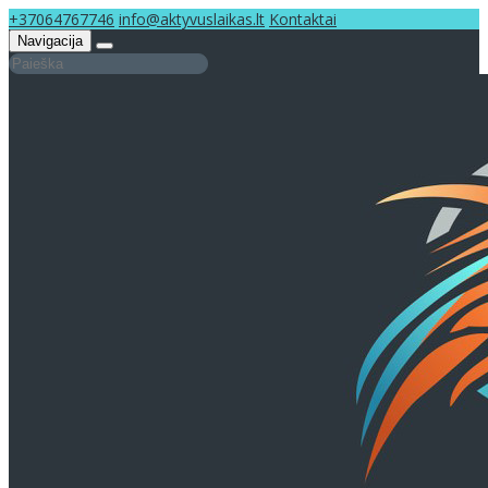
+37064767746
info@aktyvuslaikas.lt
Kontaktai
Navigacija