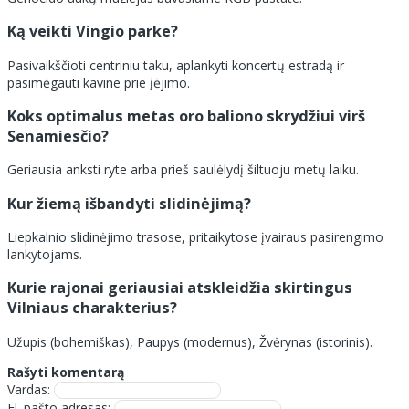
Ką veikti Vingio parke?
Pasivaikščioti centriniu taku, aplankyti koncertų estradą ir
pasimėgauti kavine prie įėjimo.
Koks optimalus metas oro baliono skrydžiui virš
Senamiesčio?
Geriausia anksti ryte arba prieš saulėlydį šiltuoju metų laiku.
Kur žiemą išbandyti slidinėjimą?
Liepkalnio slidinėjimo trasose, pritaikytose įvairaus pasirengimo
lankytojams.
Kurie rajonai geriausiai atskleidžia skirtingus
Vilniaus charakterius?
Užupis (bohemiškas), Paupys (modernus), Žvėrynas (istorinis).
Rašyti komentarą
Vardas:
El. pašto adresas: