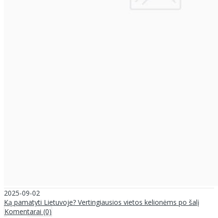
2025-09-02
Ką pamatyti Lietuvoje? Vertingiausios vietos kelionėms po šalį
Komentarai (0)