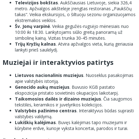
Televizijos bokštas
. Aukščiausias Lietuvoje, siekia 326,4
metro. Apžvalgos aikštelėje įrengtas restoranas „Paukščių
takas“. Veikia ekskursijos, o šiltuoju sezonu organizuojamos
ekstremalios veiklos.
Šv. Jonų varpinė
. Veikia gegužės-rugsėjo mėnesiais nuo
10:00 iki 18:30. Lankytojams siūlo greitą panoramą už
simbolinę kainą. Vizitas trunka 30-45 minutes.
Trijų Kryžių kalnas
. Atvira apžvalgos vieta, kurią geriausia
lankyti prieš saulėlydį.
Muziejai ir interaktyvios patirtys
Lietuvos nacionalinis muziejus
. Nuoseklus pasakojimas
apie valstybės istoriją.
Genocido aukų muziejus
. Buvusio KGB pastato
ekspozicija pristato sovietinės okupacijos laikotarpį.
Taikomosios dailės ir dizaino muziejus
. Čia saugomos
tekstilės, keramikos ir juvelyrikos kolekcijos.
Valstybės pažinimo centras
. Interaktyvus būdas suprasti
valstybės valdymą.
Lukiškių kalėjimas
. Buvęs kalėjimas tapo muziejumi ir
kūrybine erdve, kurioje vyksta koncertai, parodos ir turai.