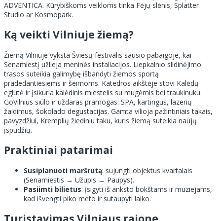
ADVENTICA. Kūrybiškoms veikloms tinka Fėjų slėnis, Splatter
Studio ar Kosmopark.
Ką veikti Vilniuje žiemą?
Žiemą Vilniuje vyksta Šviesų festivalis sausio pabaigoje, kai
Senamiestį užlieja meninės instaliacijos. Liepkalnio slidinėjimo
trasos suteikia galimybę išbandyti žiemos sportą
pradedantiesiems ir šeimoms. Katedros aikštėje stovi Kalėdų
eglutė ir įsikuria kalėdinis miestelis su mugėmis bei traukinuku.
GoVilnius siūlo ir uždaras pramogas: SPA, kartingus, lazerių
žaidimus, šokolado degustacijas. Gamta vilioja pažintiniais takais,
pavyzdžiui, Kremplių žiediniu taku, kuris žiemą suteikia naujų
įspūdžių.
Praktiniai patarimai
Susiplanuoti maršrutą
: sujungti objektus kvartalais
(Senamiestis → Užupis → Paupys).
Pasiimti bilietus
: įsigyti iš anksto bokštams ir muziejams,
kad išvengti piko meto ir sutaupyti laiko.
Turistavimas Vilniaus rajone