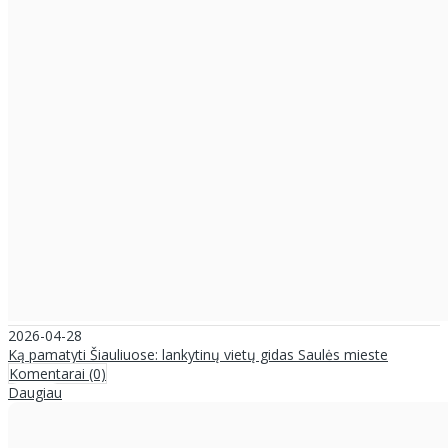
2026-04-28
Ką pamatyti Šiauliuose: lankytinų vietų gidas Saulės mieste
Komentarai (0)
Daugiau