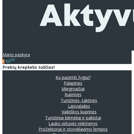
Mano paskyra
00
€0
0
Prekių krepšelis tuščias!
Ką pasiimti žygiui?
Palapinės
Miegmaišiai
Kuprinės
Turistinės, taktinės
Laisvalaikio
Vaikiškos kuprinės
Turistiniai kilimėliai ir paklotai
Lauko virtuvės reikmenys
Prožektoriai ir stovyklavimo lempos