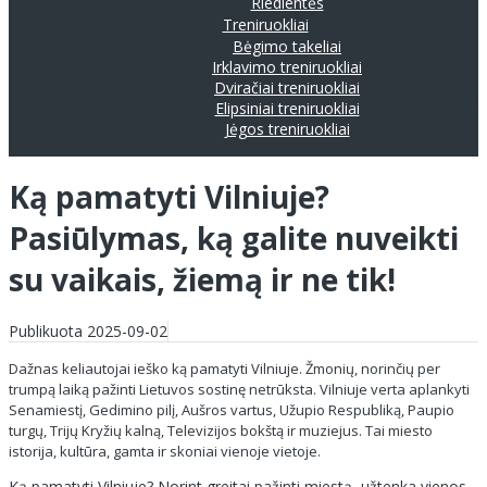
Riedlentės
Treniruokliai
Bėgimo takeliai
Irklavimo treniruokliai
Dviračiai treniruokliai
Elipsiniai treniruokliai
Jėgos treniruokliai
Ką pamatyti Vilniuje?
Pasiūlymas, ką galite nuveikti
su vaikais, žiemą ir ne tik!
Publikuota 2025-09-02
Dažnas keliautojai ieško ką pamatyti Vilniuje. Žmonių, norinčių per
trumpą laiką pažinti Lietuvos sostinę netrūksta. Vilniuje verta aplankyti
Senamiestį, Gedimino pilį, Aušros vartus, Užupio Respubliką, Paupio
turgų, Trijų Kryžių kalną, Televizijos bokštą ir muziejus. Tai miesto
istorija, kultūra, gamta ir skoniai vienoje vietoje.
Ką pamatyti Vilniuje? Norint greitai pažinti miestą, užtenka vienos