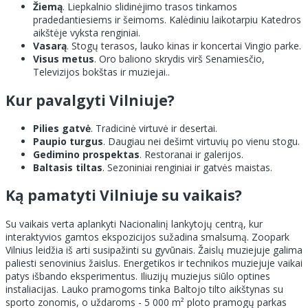
Žiemą
. Liepkalnio slidinėjimo trasos tinkamos
pradedantiesiems ir šeimoms. Kalėdiniu laikotarpiu Katedros
aikštėje vyksta renginiai.
Vasarą
. Stogų terasos, lauko kinas ir koncertai Vingio parke.
Visus metus
. Oro baliono skrydis virš Senamiesčio,
Televizijos bokštas ir muziejai..
Kur pavalgyti Vilniuje?
Pilies gatvė
. Tradicinė virtuvė ir desertai.
Paupio turgus
. Daugiau nei dešimt virtuvių po vienu stogu.
Gedimino prospektas
. Restoranai ir galerijos.
Baltasis tiltas
. Sezoniniai renginiai ir gatvės maistas.
Ką pamatyti Vilniuje su vaikais?
Su vaikais verta aplankyti Nacionalinį lankytojų centrą, kur
interaktyvios gamtos ekspozicijos sužadina smalsumą. Zoopark
Vilnius leidžia iš arti susipažinti su gyvūnais. Žaislų muziejuje galima
paliesti senovinius žaislus. Energetikos ir technikos muziejuje vaikai
patys išbando eksperimentus. Iliuzijų muziejus siūlo optines
instaliacijas. Lauko pramogoms tinka Baltojo tilto aikštynas su
sporto zonomis, o uždaroms - 5 000 m² ploto pramogų parkas