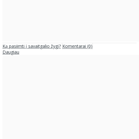
Ką pasiimti į savaitgalio žygį?
Komentarai (0)
Daugiau