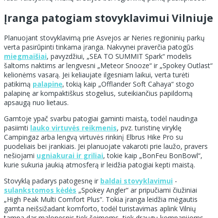
Įranga patogiam stovyklavimui Vilniuje
Planuojant stovyklavimą prie Asvejos ar Neries regioninių parkų
verta pasirūpinti tinkama įranga. Nakvynei praverčia patogūs
miegmaišiai
, pavyzdžiui, „SEA TO SUMMIT Spark“ modelis
šaltoms naktims ar lengvesni „Meteor Snooze“ ir „Spokey Outlast“
kelionėms vasarą. Jei keliaujate ilgesniam laikui, verta turėti
patikimą
palapinę
, tokią kaip „Offlander Soft Cahaya“ stogo
palapinę ar kompaktiškus stogelius, suteikiančius papildomą
apsaugą nuo lietaus.
Gamtoje ypač svarbu patogiai gaminti maistą, todėl naudinga
pasiimti
lauko virtuvės reikmenis
, pvz. turistinę viryklę
Campingaz arba lengvą virtuvės rinkinį Elbrus Hike Pro su
puodeliais bei įrankiais. Jei planuojate vakaroti prie laužo, pravers
nešiojami
ugniakurai ir griliai
, tokie kaip „BonFeu BonBowl“,
kurie sukuria jaukią atmosferą ir leidžia patogiai kepti maistą.
Stovyklą padarys patogesnę ir
baldai stovyklavimui
-
sulankstomos kėdės
„Spokey Angler“ ar pripučiami čiužiniai
„High Peak Multi Comfort Plus“. Tokia įranga leidžia mėgautis
gamta neišsižadant komforto, todėl turistavimas aplink Vilnių
tampa dar malonesnis tiek šeimoms, tiek draugų kompanijoms.