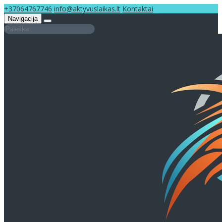
+37064767746
info@aktyvuslaikas.lt
Kontaktai
Navigacija