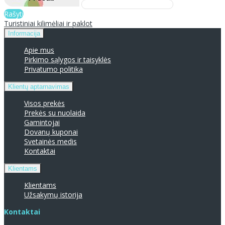
Rašyti
Turistiniai kilimėliai ir paklot
Informacija
Apie mus
Pirkimo sąlygos ir taisyklės
Privatumo politika
Klientų aptarnavimas
Visos prekės
Prekės su nuolaida
Gamintojai
Dovanų kuponai
Svetainės medis
Kontaktai
Klientams
Klientams
Užsakymų istorija
Kontaktai