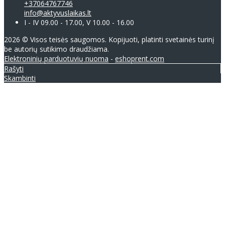
+37064767746
info@aktyvuslaikas.lt
I - IV 09.00 - 17.00, V 10.00 - 16.00
2026 © Visos teisės saugomos. Kopijuoti, platinti svetainės turinį
be autorių sutikimo draudžiama.
Elektroninių parduotuvių nuoma
-
eshoprent.com
Rašyti
Skambinti