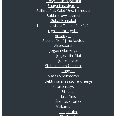
Stovyklavimo įrankiai
Sauga ir navigacija
Šaltkrepšiai, šaltdėžės, termosai
Baldai stovyklavimui
Gultai
Hamakai
Turistiniai stalai
Turistinės kėdės
Ugniakurai ir griliai
Apsaugos
Šiaurietiško ėjimo lazdos
Aksesuarai
Jogos reikmenys
Jogos kilimėliai
Jogos plytos
Stalo ir lauko žaidimai
Smiginis
Masažo reikmenys
Elektriniai masažo reikmenys
Sporto rūšys
Fitnesas
Krepšinis
Žiemos sportas
Vaikams
Paspirtukai