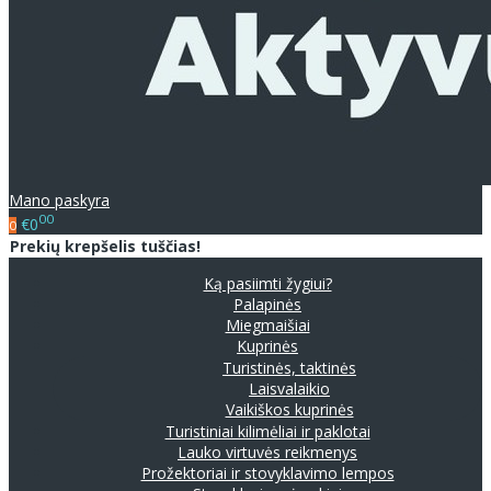
Mano paskyra
00
€0
0
Prekių krepšelis tuščias!
Ką pasiimti žygiui?
Palapinės
Miegmaišiai
Kuprinės
Turistinės, taktinės
Laisvalaikio
Vaikiškos kuprinės
Turistiniai kilimėliai ir paklotai
Lauko virtuvės reikmenys
Prožektoriai ir stovyklavimo lempos