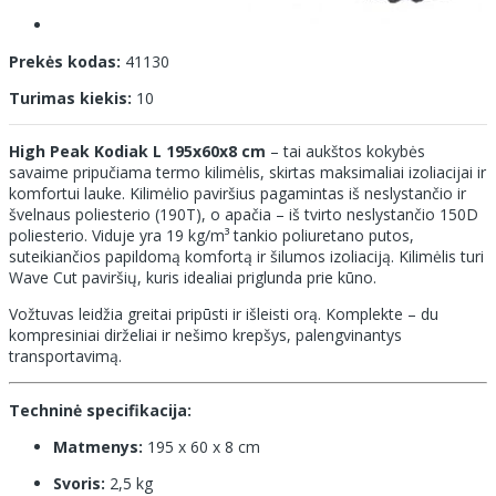
Prekės kodas:
41130
Turimas kiekis:
10
High Peak Kodiak L 195x60x8 cm
– tai aukštos kokybės
savaime pripučiama termo kilimėlis, skirtas maksimaliai izoliacijai ir
komfortui lauke. Kilimėlio paviršius pagamintas iš neslystančio ir
švelnaus poliesterio (190T), o apačia – iš tvirto neslystančio 150D
poliesterio. Viduje yra 19 kg/m³ tankio poliuretano putos,
suteikiančios papildomą komfortą ir šilumos izoliaciją. Kilimėlis turi
Wave Cut paviršių, kuris idealiai priglunda prie kūno.
Vožtuvas leidžia greitai pripūsti ir išleisti orą. Komplekte – du
kompresiniai dirželiai ir nešimo krepšys, palengvinantys
transportavimą.
Techninė specifikacija:
Matmenys:
195 x 60 x 8 cm
Svoris:
2,5 kg