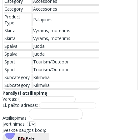
Category
Accessories
Category
Accessories
Product
Palapinės
Type
Skirta
Vyrams, moterims
Skirta
Vyrams, moterims
Spalva
Juoda
Spalva
Juoda
Sport
Tourism/Outdoor
Sport
Tourism/Outdoor
Subcategory
Kilimėliai
Subcategory
Kilimėliai
Parašyti atsiliepimą
Vardas:
El. pašto adresas:
Atsiliepimas:
Įvertinimas:
Įveskite saugos kodą: