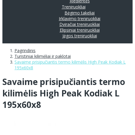
Riedlentės
Treniruokliai
Bėgimo takeliai
Irklavimo treniruokliai
Dviračiai treniruokliai
Elipsiniai treniruokliai
Jėgos treniruokliai
Pagrindinis
Turistiniai kilimėliai ir paklotai
Savaime prisipučiantis termo kilimėlis High Peak Kodiak L
195x60x8
Savaime prisipučiantis termo
kilimėlis High Peak Kodiak L
195x60x8