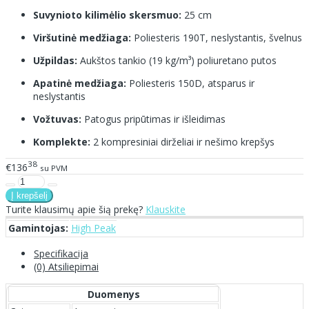
Suvynioto kilimėlio skersmuo:
25 cm
Viršutinė medžiaga:
Poliesteris 190T, neslystantis, švelnus
Užpildas:
Aukštos tankio (19 kg/m³) poliuretano putos
Apatinė medžiaga:
Poliesteris 150D, atsparus ir
neslystantis
Vožtuvas:
Patogus pripūtimas ir išleidimas
Komplekte:
2 kompresiniai dirželiai ir nešimo krepšys
38
€136
su PVM
Turite klausimų apie šią prekę?
Klauskite
Gamintojas:
High Peak
Specifikacija
(0) Atsiliepimai
Duomenys