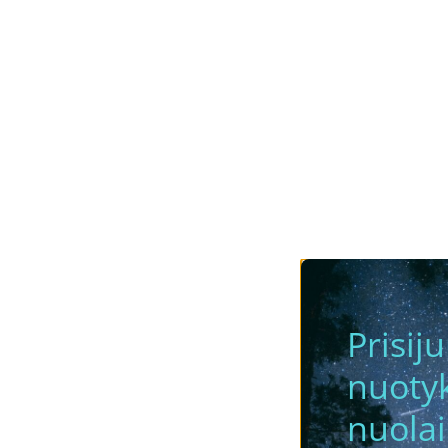
Prisij
nuotyk
nuola