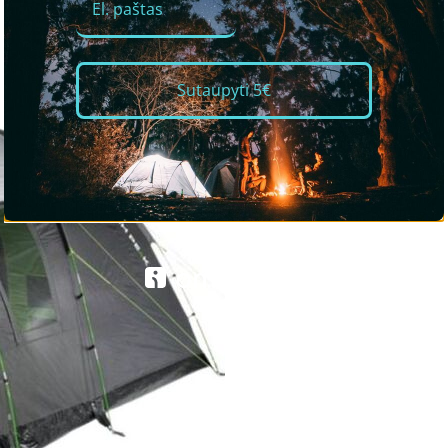
Sutaupyti 5€