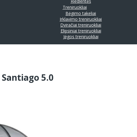
Riedlentės
Treniruokliai
Bėgimo takeliai
Irklavimo treniruokliai
Dviračiai treniruokliai
Elipsiniai treniruokliai
Jėgos treniruokliai
 Santiago 5.0