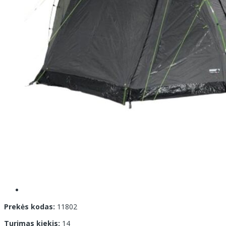
Prekės kodas:
11802
Turimas kiekis:
14