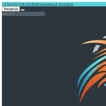
+37064767746
info@aktyvuslaikas.lt
Kontaktai
Navigacija