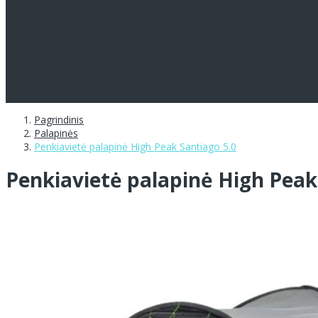
Pagrindinis
Palapinės
Penkiavietė palapinė High Peak Santiago 5.0
Penkiavietė palapinė High Peak