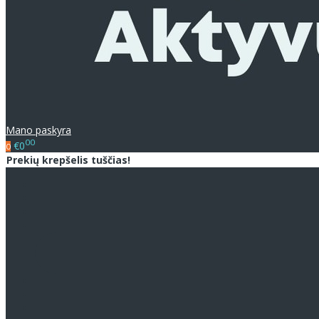
Mano paskyra
00
€0
0
Prekių krepšelis tuščias!