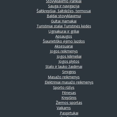
Stovyklavimo įrankiai
Sauga ir navigacija
Šaltkrepšiai, šaltdėžės, termosai
Baldai stovyklavimui
Gultai
Hamakai
Turistiniai stalai
Turistinės kėdės
Ugniakurai ir griliai
Apsaugos
Šiaurietiško ėjimo lazdos
Aksesuarai
Jogos reikmenys
Jogos kilimėliai
Jogos plytos
Stalo ir lauko žaidimai
Smiginis
Masažo reikmenys
Elektriniai masažo reikmenys
Sporto rūšys
Fitnesas
Krepšinis
Žiemos sportas
Vaikams
Paspirtukai