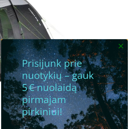
Prisijunk prie
nuotykių – gauk
5 € nuolaidą
pirmajam
pirkiniui!