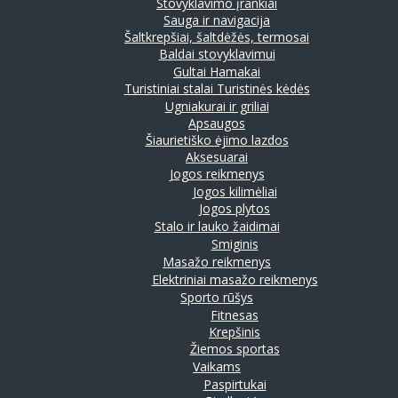
Stovyklavimo įrankiai
Sauga ir navigacija
Šaltkrepšiai, šaltdėžės, termosai
Baldai stovyklavimui
Gultai
Hamakai
Turistiniai stalai
Turistinės kėdės
Ugniakurai ir griliai
Apsaugos
Šiaurietiško ėjimo lazdos
Aksesuarai
Jogos reikmenys
Jogos kilimėliai
Jogos plytos
Stalo ir lauko žaidimai
Smiginis
Masažo reikmenys
Elektriniai masažo reikmenys
Sporto rūšys
Fitnesas
Krepšinis
Žiemos sportas
Vaikams
Paspirtukai