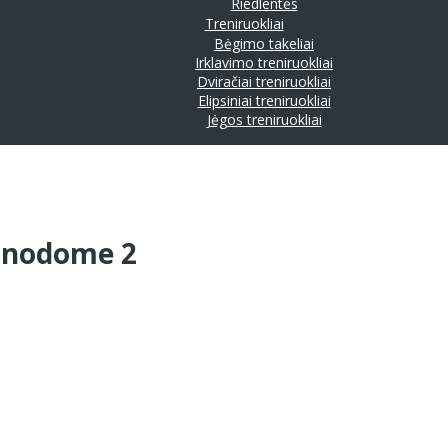
Riedlentės
Treniruokliai
Bėgimo takeliai
Irklavimo treniruokliai
Dviračiai treniruokliai
Elipsiniai treniruokliai
Jėgos treniruokliai
Monodome 2