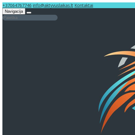
+37064767746
info@aktyvuslaikas.lt
Kontaktai
Navigacija