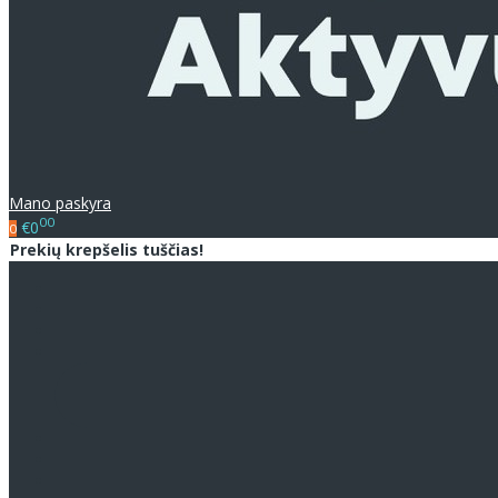
Mano paskyra
00
€0
0
Prekių krepšelis tuščias!