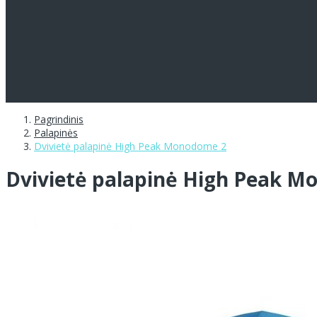
Pagrindinis
Palapinės
Dvivietė palapinė High Peak Monodome 2
Dvivietė palapinė High Peak 