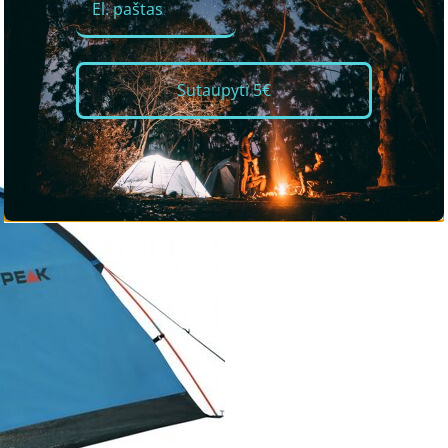
Sutaupyti 5€