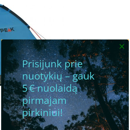
Prisijunk prie
nuotykių – gauk
5 € nuolaidą
pirmajam
pirkiniui!