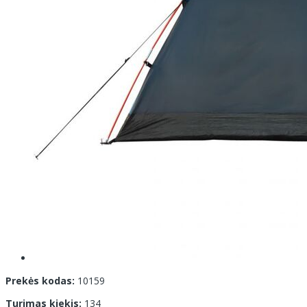
Prekės kodas:
10159
Turimas kiekis:
134