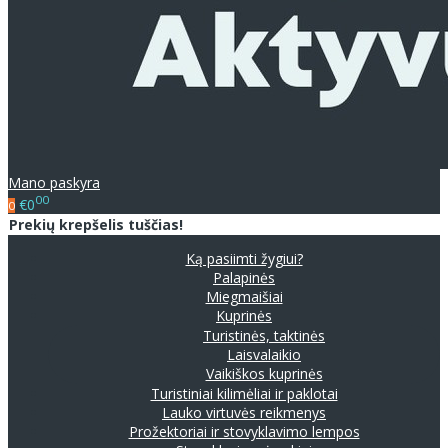
Mano paskyra
00
€0
0
Prekių krepšelis tuščias!
Ką pasiimti žygiui?
Palapinės
Miegmaišiai
Kuprinės
Turistinės, taktinės
Laisvalaikio
Vaikiškos kuprinės
Turistiniai kilimėliai ir paklotai
Lauko virtuvės reikmenys
Prožektoriai ir stovyklavimo lempos