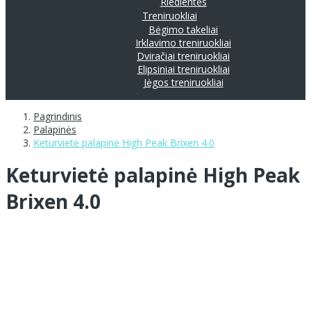
Riedlentės
Treniruokliai
Bėgimo takeliai
Irklavimo treniruokliai
Dviračiai treniruokliai
Elipsiniai treniruokliai
Jėgos treniruokliai
Pagrindinis
Palapinės
Keturvietė palapinė High Peak Brixen 4.0
Keturvietė palapinė High Peak
Brixen 4.0