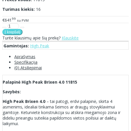
Turimas kiekis:
16
99
€641
su PVM
Turite klausimų apie šią prekę?
Klauskite
Gamintojas:
High Peak
Aprašymas
Specifikacija
(0) Atsiliepimai
Palapinė High Peak Brixen 4.0 11815
Savybės:
High Peak Brixen 4.0
– tai patogi, erdvi palapinė, skirta 4
asmenims, idealiai tinkama šeimos ar draugų stovyklavimui
gamtoje. Keturvietė konstrukcija su atskira miegamojo zona ir
dideliu prieangiu suteikia papildomos vietos poilsiui ar daiktų
laikymui.