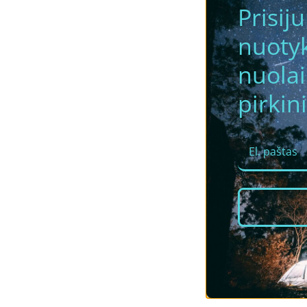
Prisij
nuotyk
nuola
pirkini