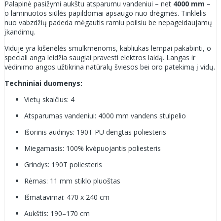
Palapinė pasižymi aukštu atsparumu vandeniui – net
4000 mm
–
o laminuotos siūlės papildomai apsaugo nuo drėgmės. Tinklelis
nuo vabzdžių padeda mėgautis ramiu poilsiu be nepageidaujamų
įkandimų.
Viduje yra kišenėlės smulkmenoms, kabliukas lempai pakabinti, o
speciali anga leidžia saugiai pravesti elektros laidą. Langas ir
vėdinimo angos užtikrina natūralų šviesos bei oro patekimą į vidų.
Techniniai duomenys:
Vietų skaičius: 4
Atsparumas vandeniui: 4000 mm vandens stulpelio
Išorinis audinys: 190T PU dengtas poliesteris
Miegamasis: 100% kvėpuojantis poliesteris
Grindys: 190T poliesteris
Rėmas: 11 mm stiklo pluoštas
Išmatavimai: 470 x 240 cm
Aukštis: 190–170 cm