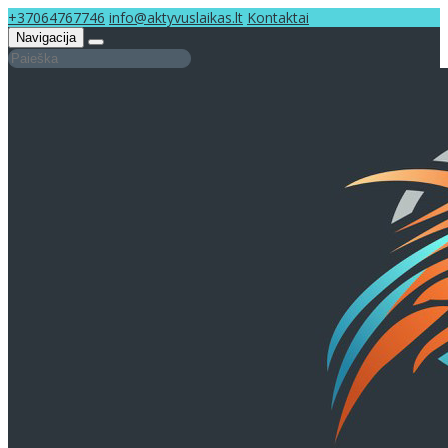
+37064767746
info@aktyvuslaikas.lt
Kontaktai
Navigacija