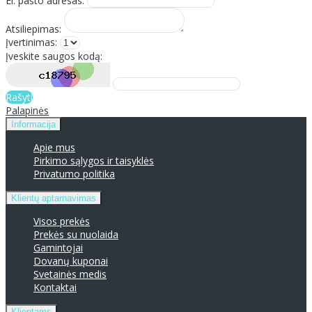
El. pašto adresas:
Atsiliepimas:
Įvertinimas:
Įveskite saugos kodą:
Rašyti
Palapinės
Informacija
Apie mus
Pirkimo sąlygos ir taisyklės
Privatumo politika
Klientų aptarnavimas
Visos prekės
Prekės su nuolaida
Gamintojai
Dovanų kuponai
Svetainės medis
Kontaktai
Klientams