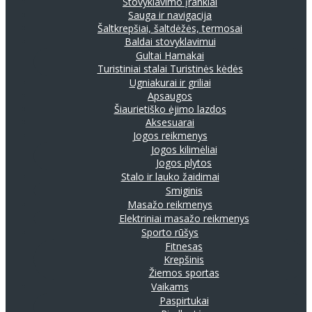
Stovyklavimo įrankiai
Sauga ir navigacija
Šaltkrepšiai, šaltdėžės, termosai
Baldai stovyklavimui
Gultai
Hamakai
Turistiniai stalai
Turistinės kėdės
Ugniakurai ir griliai
Apsaugos
Šiaurietiško ėjimo lazdos
Aksesuarai
Jogos reikmenys
Jogos kilimėliai
Jogos plytos
Stalo ir lauko žaidimai
Smiginis
Masažo reikmenys
Elektriniai masažo reikmenys
Sporto rūšys
Fitnesas
Krepšinis
Žiemos sportas
Vaikams
Paspirtukai