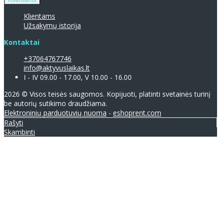
Klientams
Užsakymų istorija
Kontaktai
+37064767746
info@aktyvuslaikas.lt
I - IV 09.00 - 17.00, V 10.00 - 16.00
2026 © Visos teisės saugomos. Kopijuoti, platinti svetainės turinį
be autorių sutikimo draudžiama.
Elektroninių parduotuvių nuoma
-
eshoprent.com
Rašyti
Skambinti