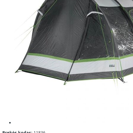
Prekės kodas:
11836