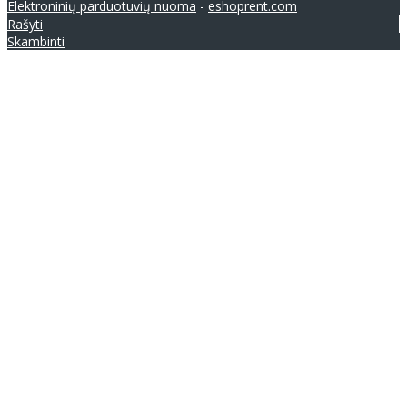
Elektroninių parduotuvių nuoma
-
eshoprent.com
Rašyti
Skambinti