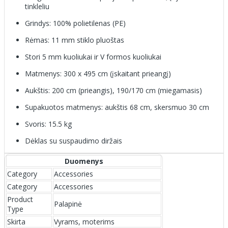
tinkleliu
Grindys: 100% polietilenas (PE)
Rėmas: 11 mm stiklo pluoštas
Stori 5 mm kuoliukai ir V formos kuoliukai
Matmenys: 300 x 495 cm (įskaitant prieangį)
Aukštis: 200 cm (prieangis), 190/170 cm (miegamasis)
Supakuotos matmenys: aukštis 68 cm, skersmuo 30 cm
Svoris: 15.5 kg
Dėklas su suspaudimo diržais
Duomenys
Category
Accessories
Category
Accessories
Product
Palapinė
Type
Skirta
Vyrams, moterims