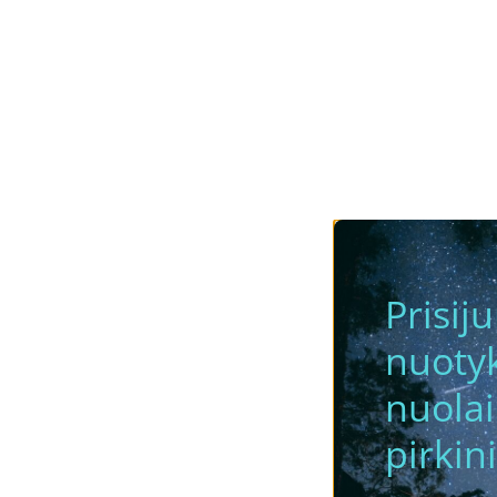
Prisij
nuotyk
nuola
pirkini