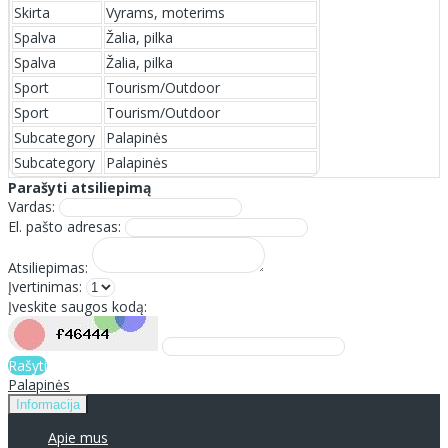
Skirta
Vyrams, moterims
Spalva
Žalia, pilka
Spalva
Žalia, pilka
Sport
Tourism/Outdoor
Sport
Tourism/Outdoor
Subcategory
Palapinės
Subcategory
Palapinės
Parašyti atsiliepimą
Vardas:
El. pašto adresas:
Atsiliepimas:
Įvertinimas:
Įveskite saugos kodą:
Rašyti
Palapinės
Informacija
Apie mus