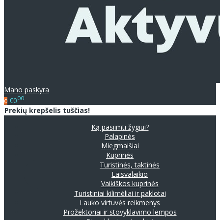
Mano paskyra
00
€0
0
Prekių krepšelis tuščias!
Ką pasiimti žygiui?
Palapinės
Miegmaišiai
Kuprinės
Turistinės, taktinės
Laisvalaikio
Vaikiškos kuprinės
Turistiniai kilimėliai ir paklotai
Lauko virtuvės reikmenys
Prožektoriai ir stovyklavimo lempos