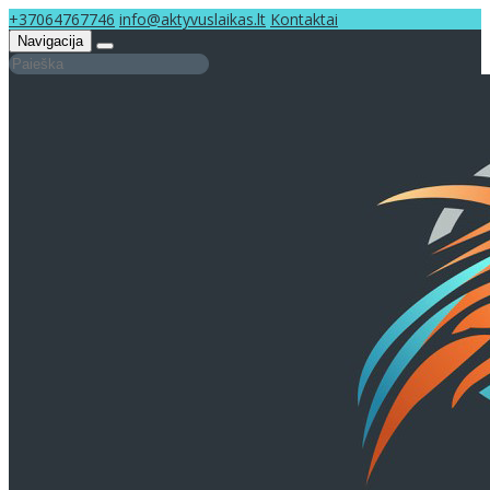
+37064767746
info@aktyvuslaikas.lt
Kontaktai
Navigacija