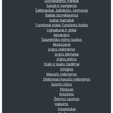
Stovyklavimo įrankiai
Sauga ir navigacija
Šaltkrepšiai, šaltdėžės, termosai
Baldai stovyklavimui
Gultai
Hamakai
Turistiniai stalai
Turistinės kėdės
Ugniakurai ir griliai
Apsaugos
Šiaurietiško ėjimo lazdos
Aksesuarai
Jogos reikmenys
Jogos kilimėliai
Jogos plytos
Stalo ir lauko žaidimai
Smiginis
Masažo reikmenys
Elektriniai masažo reikmenys
Sporto rūšys
Fitnesas
Krepšinis
Žiemos sportas
Vaikams
Paspirtukai