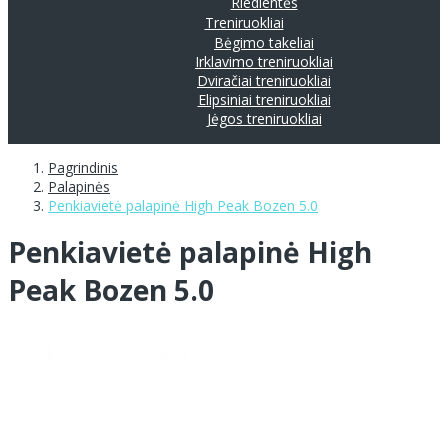
Riedlentės
Treniruokliai
Bėgimo takeliai
Irklavimo treniruokliai
Dviračiai treniruokliai
Elipsiniai treniruokliai
Jėgos treniruokliai
Pagrindinis
Palapinės
Penkiavietė palapinė High Peak Bozen 5.0
Penkiavietė palapinė High
Peak Bozen 5.0