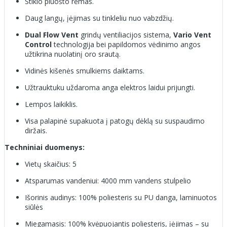
Stiklo pluošto rėmas.
Daug langų, įėjimas su tinkleliu nuo vabzdžių.
Dual Flow Vent
grindų ventiliacijos sistema,
Vario Vent
Control
technologija bei papildomos vėdinimo angos
užtikrina nuolatinį oro srautą.
Vidinės kišenės smulkiems daiktams.
Užtrauktuku uždaroma anga elektros laidui prijungti.
Lempos laikiklis.
Visa palapinė supakuota į patogų dėklą su suspaudimo
diržais.
Techniniai duomenys:
Vietų skaičius: 5
Atsparumas vandeniui: 4000 mm vandens stulpelio
Išorinis audinys: 100% poliesteris su PU danga, laminuotos
siūlės
Miegamasis: 100% kvėpuojantis poliesteris, įėjimas – su