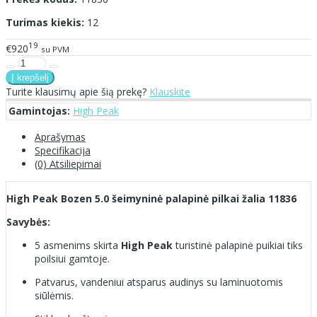
Turimas kiekis:
12
19
€920
su PVM
Turite klausimų apie šią prekę?
Klauskite
Gamintojas:
High Peak
Aprašymas
Specifikacija
(0) Atsiliepimai
High Peak Bozen 5.0 šeimyninė palapinė pilkai žalia 11836
Savybės:
5 asmenims skirta
High Peak
turistinė palapinė puikiai tiks
poilsiui gamtoje.
Patvarus, vandeniui atsparus audinys su laminuotomis
siūlėmis.