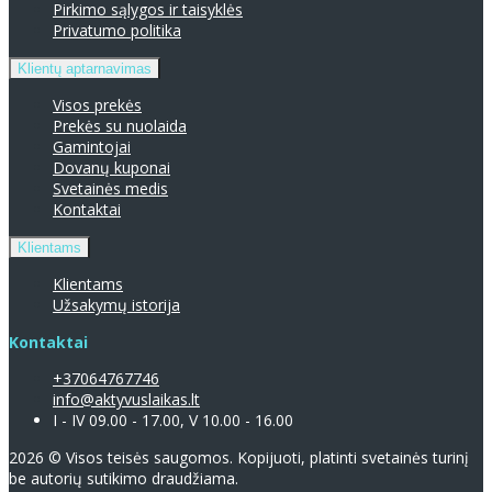
Pirkimo sąlygos ir taisyklės
Privatumo politika
Klientų aptarnavimas
Visos prekės
Prekės su nuolaida
Gamintojai
Dovanų kuponai
Svetainės medis
Kontaktai
Klientams
Klientams
Užsakymų istorija
Kontaktai
+37064767746
info@aktyvuslaikas.lt
I - IV 09.00 - 17.00, V 10.00 - 16.00
2026 © Visos teisės saugomos. Kopijuoti, platinti svetainės turinį
be autorių sutikimo draudžiama.