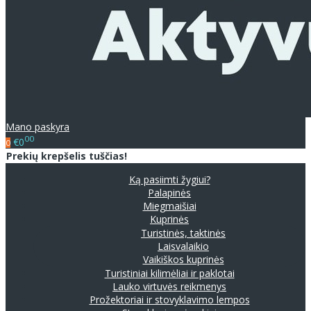
Mano paskyra
00
€0
0
Prekių krepšelis tuščias!
Ką pasiimti žygiui?
Palapinės
Miegmaišiai
Kuprinės
Turistinės, taktinės
Laisvalaikio
Vaikiškos kuprinės
Turistiniai kilimėliai ir paklotai
Lauko virtuvės reikmenys
Prožektoriai ir stovyklavimo lempos