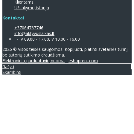
Klientams
Užsakymų istorija
Kontaktai
+37064767746
info@aktyvuslaikas.lt
I - IV 09.00 - 17.00, V 10.00 - 16.00
2026 © Visos teisės saugomos. Kopijuoti, platinti svetainės turinį
be autorių sutikimo draudžiama.
Elektroninių parduotuvių nuoma
-
eshoprent.com
Rašyti
Skambinti