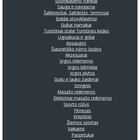
Stovyklavimo įrankiai
Sauga ir navigacija
Šaltkrepšiai, šaltdėžės, termosai
Baldai stovyklavimui
Gultai
Hamakai
Turistiniai stalai
Turistinės kėdės
Ugniakurai ir griliai
Apsaugos
Šiaurietiško ėjimo lazdos
Aksesuarai
Jogos reikmenys
Jogos kilimėliai
Jogos plytos
Stalo ir lauko žaidimai
Smiginis
Masažo reikmenys
Elektriniai masažo reikmenys
Sporto rūšys
Fitnesas
Krepšinis
Žiemos sportas
Vaikams
Paspirtukai