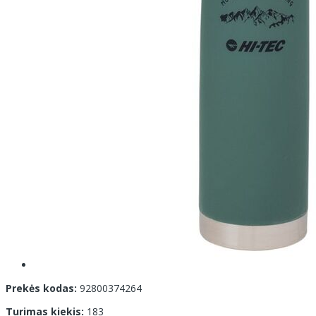
Prekės kodas:
92800374264
Turimas kiekis:
183