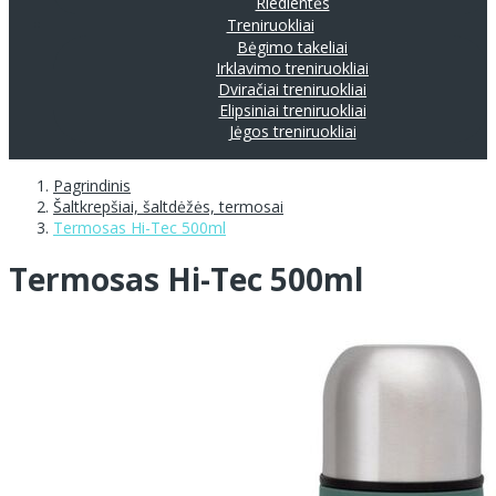
Riedlentės
Treniruokliai
Bėgimo takeliai
Irklavimo treniruokliai
Dviračiai treniruokliai
Elipsiniai treniruokliai
Jėgos treniruokliai
Pagrindinis
Šaltkrepšiai, šaltdėžės, termosai
Termosas Hi-Tec 500ml
Termosas Hi-Tec 500ml