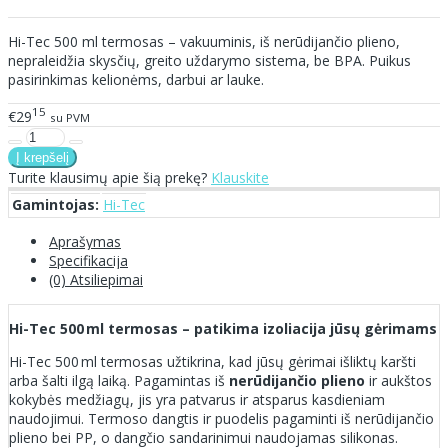
Hi-Tec 500 ml termosas – vakuuminis, iš nerūdijančio plieno,
nepraleidžia skysčių, greito uždarymo sistema, be BPA. Puikus
pasirinkimas kelionėms, darbui ar lauke.
15
€29
su PVM
Turite klausimų apie šią prekę?
Klauskite
Gamintojas:
Hi-Tec
Aprašymas
Specifikacija
(0) Atsiliepimai
Hi-Tec 500 ml termosas – patikima izoliacija jūsų gėrimams
Hi-Tec 500 ml termosas užtikrina, kad jūsų gėrimai išliktų karšti
arba šalti ilgą laiką. Pagamintas iš
nerūdijančio plieno
ir aukštos
kokybės medžiagų, jis yra patvarus ir atsparus kasdieniam
naudojimui. Termoso dangtis ir puodelis pagaminti iš nerūdijančio
plieno bei PP, o dangčio sandarinimui naudojamas silikonas.