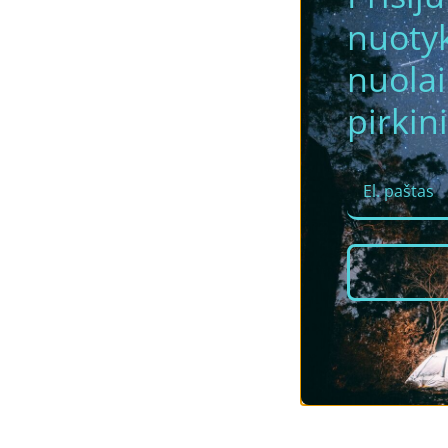
nuotyk
nuola
pirkini