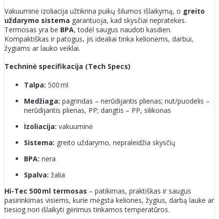
Vakuuminė izoliacija užtikrina puikų šilumos išlaikymą, o
greito
uždarymo sistema
garantuoja, kad skysčiai nepratekės.
Termosas yra be
BPA
, todėl saugus naudoti kasdien.
Kompaktiškas ir patogus, jis idealiai tinka kelionėms, darbui,
žygiams ar lauko veiklai.
Techninė specifikacija (Tech Specs)
Talpa:
500 ml
Medžiaga:
pagrindas – nerūdijantis plienas; nut/puodelis –
nerūdijantis plienas, PP; dangtis – PP, silikonas
Izoliacija:
vakuuminė
Sistema:
greito uždarymo, nepraleidžia skysčių
BPA:
nėra
Spalva:
žalia
Hi-Tec 500 ml termosas
– patikimas, praktiškas ir saugus
pasirinkimas visiems, kurie mėgsta keliones, žygius, darbą lauke ar
tiesiog nori išlaikyti gėrimus tinkamos temperatūros.