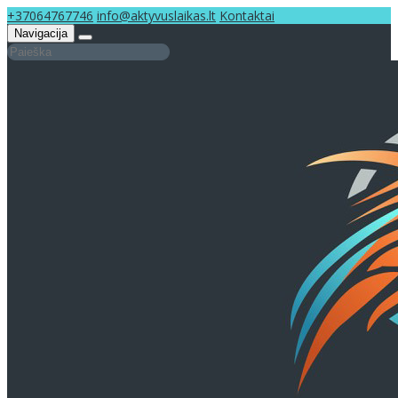
+37064767746
info@aktyvuslaikas.lt
Kontaktai
Navigacija