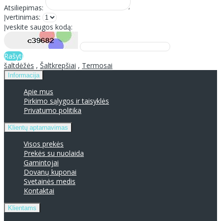
Atsiliepimas:
Įvertinimas:
Įveskite saugos kodą:
Rašyti
šaltdėžės
,
Šaltkrepšiai
,
Termosai
Informacija
Apie mus
Pirkimo sąlygos ir taisyklės
Privatumo politika
Klientų aptarnavimas
Visos prekės
Prekės su nuolaida
Gamintojai
Dovanų kuponai
Svetainės medis
Kontaktai
Klientams